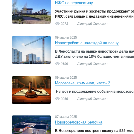
ИЖС на перспективу
Участники рынка и эксперты продолжают о
ИЖС, связанные с недавними изменениями 
2273
Дмитрий Синочкин
09 марта 2025
Новостройки: с надеждой на весну
В Ленобласти на рынке новостроек дела на
ДДУ заключено на 18% больше, чем в январ
2199
Дмитрий Синочкин
09 марта 2025
Морозовка, криминал, часть 2
Ну, вот и продолжение событий в морозовс
2266
Дмитрий Синочкин
07 марта 2025
Новогореловская белочка
В Новогорелово построят школу на 525 мес