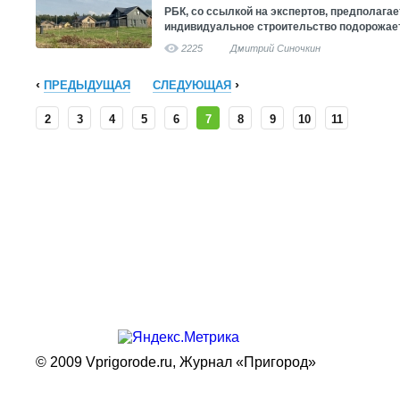
РБК, со ссылкой на экспертов, предполагает
индивидуальное строительство подорожает
2225
Дмитрий Синочкин
ПРЕДЫДУЩАЯ
СЛЕДУЮЩАЯ
2
3
4
5
6
7
8
9
10
11
© 2009 Vprigorode.ru,
Журнал «Пригород»