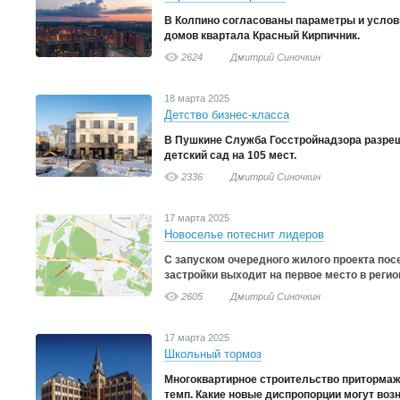
В Колпино согласованы параметры и услов
домов квартала Красный Кирпичник.
2624
Дмитрий Синочкин
18 марта 2025
Детство бизнес-класса
В Пушкине Служба Госстройнадзора разреш
детский сад на 105 мест.
2336
Дмитрий Синочкин
17 марта 2025
Новоселье потеснит лидеров
С запуском очередного жилого проекта по
застройки выходит на первое место в регио
2605
Дмитрий Синочкин
17 марта 2025
Школьный тормоз
Многоквартирное строительство притормажи
темп. Какие новые диспропорции могут воз