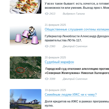
У всех такое бывает: есть хочется, а готови
возможности или умения. Выход прост. Мож
2413
Выдревич Галина
21 февраля 2025
Общественные слушания сочтены излишн
Губернатор Ленобласти Александр Дрозде
правительства ЛО № 117.
2360
Дмитрий Синочкин
20 февраля 2025
Судебный марафон
Городской суд отклонил апелляцию против
«Северная Жемчужина» Николая Халецкого
3399
Дмитрий Синочкин
19 февраля 2025
Семейным людям ИЖС ни к чему?
Доля кредитов на ИЖС в рамках программы
нулю.