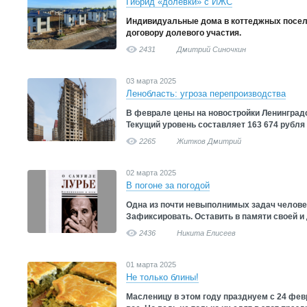
Гибрид «долевки» с ИЖС
Индивидуальные дома в коттеджных посел
договору долевого участия.
2431
Дмитрий Синочкин
03 марта 2025
Ленобласть: угроза перепроизводства
В феврале цены на новостройки Ленинградс
Текущий уровень составляет 163 674 рубля
2265
Житков Дмитрий
02 марта 2025
В погоне за погодой
Одна из почти невыполнимых задач человек
Зафиксировать. Оставить в памяти своей и д
2436
Никита Елисеев
01 марта 2025
Не только блины!
Масленицу в этом году празднуем с 24 фев