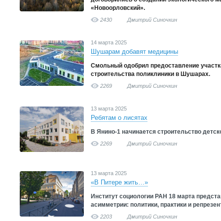
«Новоорловский».
2430
Дмитрий Синочкин
14 марта 2025
Шушарам добавят медицины
Смольный одобрил предоставление участка
строительства поликлиники в Шушарах.
2269
Дмитрий Синочкин
13 марта 2025
Ребятам о лисятах
В Янино-1 начинается строительство детско
2269
Дмитрий Синочкин
13 марта 2025
«В Питере жить…»
Институт социологии РАН 18 марта предст
асимметрии: политики, практики и репрезен
2203
Дмитрий Синочкин