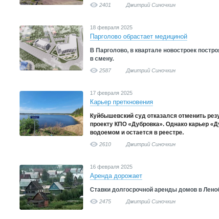
2401
Дмитрий Синочкин
18 февраля 2025
Парголово обрастает медициной
В Парголово, в квартале новостроек постр
в смену.
2587
Дмитрий Синочкин
17 февраля 2025
Карьер преткновения
Куйбышевский суд отказался отменить рез
проекту КПО «Дубровка». Однако карьер «Д
водоемом и остается в реестре.
2610
Дмитрий Синочкин
16 февраля 2025
Аренда дорожает
Ставки долгосрочной аренды домов в Леноб
2475
Дмитрий Синочкин