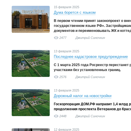
15 февраля 2025
Дума борется с языком
В первом чтении принят законопроект о вне
государственном языке РФ». Застройщика
документов и переименовывать ЖК и котте
2477
Дмитрий Синочкин
13 февраля 2025
Последнее кадастровое предупреждение
С 1 марта 2025 года Росреестр перестанет 
участками без установленных границ.
2576
Дмитрий Синочкин
13 февраля 2025
Дорожный налог на новостройки
Госкорпорация ДОМ.РФ направит 1,4 млрд р
продолжения проспекта Ветеранов до Крас
2448
Дмитрий Синочкин
12 февраля 2025