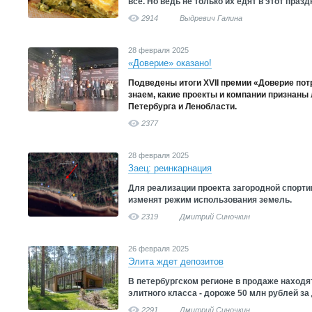
все. Но ведь не только их едят в этот празд
2914
Выдревич Галина
28 февраля 2025
«Доверие» оказано!
Подведены итоги XVII премии «Доверие пот
знаем, какие проекты и компании признан
Петербурга и Ленобласти.
2377
28 февраля 2025
Заец: реинкарнация
Для реализации проекта загородной спорти
изменят режим использования земель.
2319
Дмитрий Синочкин
26 февраля 2025
Элита ждет депозитов
В петербургском регионе в продаже находя
элитного класса - дороже 50 млн рублей з
2291
Дмитрий Синочкин