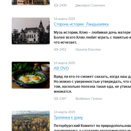
2439
Дмитрий Синочкин
16 марта 2025
Сторона истории: Ландышевка
Муза истории, Клио – любимая дочь матери
Более всего Клио любит играть с памятью и 
что исчезает.
2451
Никита Елисеев
15 марта 2025
AB OVO
Вряд ли кто-то сможет сказать, когда наш 
Но можно с уверенностью утверждать, что 
том, насколько полезна такая еда, не утиха
множатся.
2397
Выдревич Галина
14 марта 2025
Тропинка к дому
Петербургский Комитет по природопользов
договорились о создании экологического м