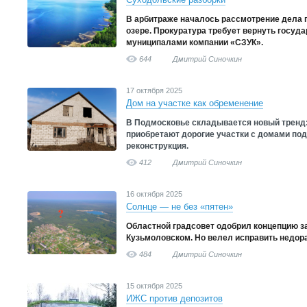
В арбитраже началось рассмотрение дела 
озере. Прокуратура требует вернуть госуда
муниципалами компании «СЗУК».
644
Дмитрий Синочкин
17 октября 2025
Дом на участке как обременение
В Подмосковье складывается новый тренд:
приобретают дорогие участки с домами под
реконструкция.
412
Дмитрий Синочкин
16 октября 2025
Солнце — не без «пятен»
Областной градсовет одобрил концепцию за
Кузьмоловском. Но велел исправить недора
484
Дмитрий Синочкин
15 октября 2025
ИЖС против депозитов