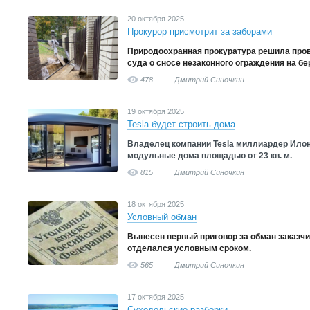
20 октября 2025
Прокурор присмотрит за заборами
Природоохранная прокуратура решила пров
суда о сносе незаконного ограждения на бе
478
Дмитрий Синочкин
19 октября 2025
Tesla будет строить дома
Владелец компании Tesla миллиардер Илон
модульные дома площадью от 23 кв. м.
815
Дмитрий Синочкин
18 октября 2025
Условный обман
Вынесен первый приговор за обман заказч
отделался условным сроком.
565
Дмитрий Синочкин
17 октября 2025
Суходольские разборки