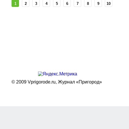
1
2
3
4
5
6
7
8
9
10
© 2009 Vprigorode.ru,
Журнал «Пригород»