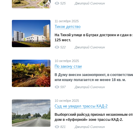
525
Дмитрий Синочкин
11 октября 2025
Тихое детство
На Тихой улице в Буграх достроен и сдан в
125 мест.
522
Дмитрий Синочкин
10 октября 2025
По закону стаи
В Думу внесен законопроект, в соответстви
или кошку полагается не менее 18 кв. м.
597
Дмитрий Синочкин
10 октября 2025
Суд не увидел трассы КАД-2
Выборгский райсуд признал незаконным от
дом в «буферной» зоне трассы КАД-2.
821
Дмитрий Синочкин