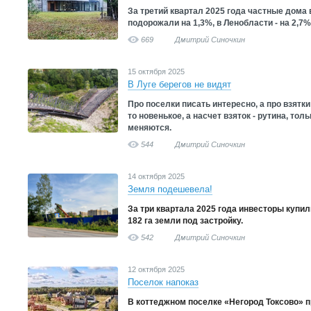
За третий квартал 2025 года частные дома 
подорожали на 1,3%, в Ленобласти - на 2,7
669
Дмитрий Синочкин
15 октября 2025
В Луге берегов не видят
Про поселки писать интересно, а про взятки 
то новенькое, а насчет взяток - рутина, то
меняются.
544
Дмитрий Синочкин
14 октября 2025
Земля подешевела!
За три квартала 2025 года инвесторы купи
182 га земли под застройку.
542
Дмитрий Синочкин
12 октября 2025
Поселок напоказ
В коттеджном поселке «Негород Токсово» 