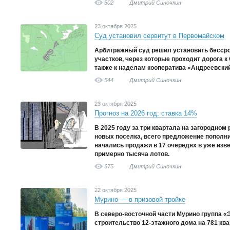
502
Дмитрий Синочкин
23 октября 2025
Суд установил сервитут в Первомайском
Арбитражный суд решил установить бессро
участков, через которые проходит дорога к
также к наделам кооператива «Андреевски
544
Дмитрий Синочкин
23 октября 2025
Прогноз на 2026 год: ставка 14%
В 2025 году за три квартала на загородном
новых поселка, всего предложение пополни
начались продажи в 17 очередях в уже изве
примерно тысяча лотов.
675
Дмитрий Синочкин
22 октября 2025
Мурино — в призовой тройке
В северо-восточной части Мурино группа «
строительство 12-этажного дома на 781 ква