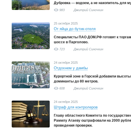
Дубровка
—
водоем, а не накопитель для м
983
Дмитрий Синочкин
25 октября 2025
От яйца до бутик-отеля
Специалисты ПАО ДОМ.РФ готовят к торга
шоссе в Парголово.
723
Дмитрий Синочкин
24 октября 2025
Отдохнем у дамбы
Курортной зоне в Горской добавили высоты
доминанты до 80 метров.
608
Дмитрий Синочкин
24 октября 2025
Штраф для контролеров
Главу областного Комитета по государств
Рамилу Агаеву оштрафовали на 2000 рублей
проведения проверки.