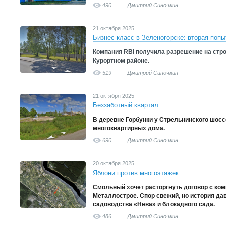
490
Дмитрий Синочкин
21 октября 2025
Бизнес-класс в Зеленогорске: вторая попы
Компания RBI получила разрешение на стр
Курортном районе.
519
Дмитрий Синочкин
21 октября 2025
Беззаботный квартал
В деревне Горбунки у Стрельнинского шосс
многоквартирных дома.
690
Дмитрий Синочкин
20 октября 2025
Яблони против многоэтажек
Смольный хочет расторгнуть договор с ком
Металлострое. Спор свежий, но история дав
садоводства «Нева» и блокадного сада.
486
Дмитрий Синочкин