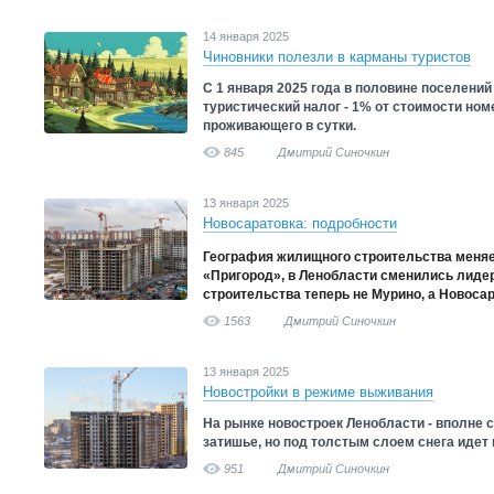
14 января 2025
Чиновники полезли в карманы туристов
С 1 января 2025 года в половине поселени
туристический налог - 1% от стоимости номе
проживающего в сутки.
845
Дмитрий Синочкин
13 января 2025
Новосаратовка: подробности
География жилищного строительства меняе
«Пригород», в Ленобласти сменились лиде
строительства теперь не Мурино, а Новоса
1563
Дмитрий Синочкин
13 января 2025
Новостройки в режиме выживания
На рынке новостроек Ленобласти - вполне с
затишье, но под толстым слоем снега идет
951
Дмитрий Синочкин