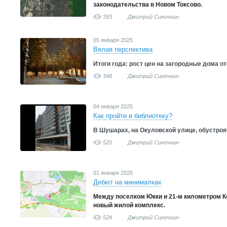
законодательства в Новом Токсово.
393
Дмитрий Синочкин
05 января 2025
Вялая перспектива
Итоги года: рост цен на загородные дома о
348
Дмитрий Синочкин
04 января 2025
Как пройти в библиотеку?
В Шушарах, на Окуловской улице, обустроя
520
Дмитрий Синочкин
01 января 2025
Дебют на минималках
Между поселком Юкки и 21-м километром К
новый жилой комплекс.
524
Дмитрий Синочкин