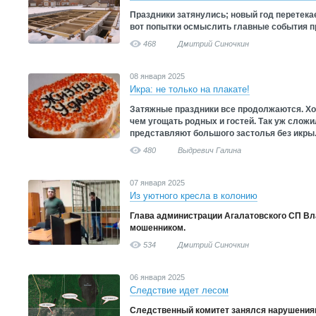
Праздники затянулись; новый год перетекает
вот попытки осмыслить главные события п
468
Дмитрий Синочкин
08 января 2025
Икра: не только на плакате!
Затяжные праздники все продолжаются. Хо
чем угощать родных и гостей. Так уж сложи
представляют большого застолья без икры
480
Выдревич Галина
07 января 2025
Из уютного кресла в колонию
Глава администрации Агалатовского СП В
мошенником.
534
Дмитрий Синочкин
06 января 2025
Следствие идет лесом
Следственный комитет занялся нарушения