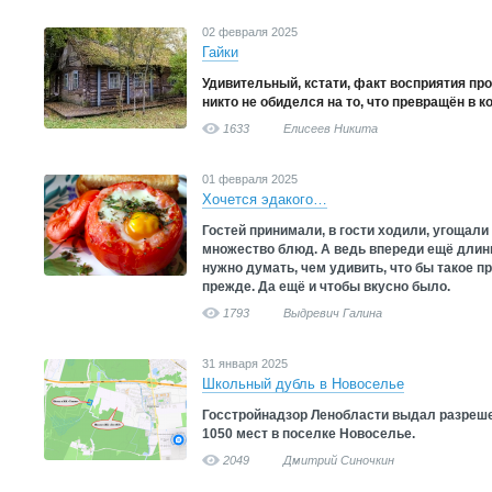
02 февраля 2025
Гайки
Удивительный, кстати, факт восприятия пр
никто не обиделся на то, что превращён в к
1633
Елисеев Никита
01 февраля 2025
Хочется эдакого…
Гостей принимали, в гости ходили, угощали
множество блюд. А ведь впереди ещё длинн
нужно думать, чем удивить, что бы такое пр
прежде. Да ещё и чтобы вкусно было.
1793
Выдревич Галина
31 января 2025
Школьный дубль в Новоселье
Госстройнадзор Ленобласти выдал разреше
1050 мест в поселке Новоселье.
2049
Дмитрий Синочкин