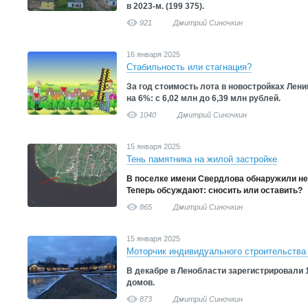
в 2023-м. (199 375).
921
Дмитрий Синочкин
16 января 2025
Стабильность или стагнация?
За год стоимость лота в новостройках Лен
на 6%: с 6,02 млн до 6,39 млн рублей.
1040
Дмитрий Синочкин
15 января 2025
Тень памятника на жилой застройке
В поселке имени Свердлова обнаружили не
Теперь обсуждают: сносить или оставить?
865
Дмитрий Синочкин
15 января 2025
Моторчик индивидуального строительства
В декабре в Ленобласти зарегистрировали
домов.
873
Дмитрий Синочкин