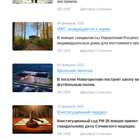
построили.
2163
Дмитрий Синочкин
04 февраля 2025
ИЖС возвращается к норме
В январе специалисты Управления Росреес
индивидуальных дома для постоянного пр
1833
Дмитрий Синочкин
03 февраля 2025
Школьная белочка
В поселке Новогорелово построят школу на 
футбольным полем.
1826
Дмитрий Синочкин
03 февраля 2025
Конституционный передел
Конституционный суд РФ 28 января принял
скандальному делу Сочинского нацпарка.
1958
Дмитрий Синочкин