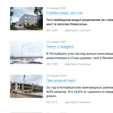
24 января 2025
Стройка вокруг детства
Госстройнадзор выдал разрешение на строи
мест в поселке Новоселье.
1260
Дмитрий Синочкин
23 января 2025
Земля в квадрате
В Петербурге участки под жилую многоква
девелоперам в 13 раз дороже, чем в Ленобл
1188
Дмитрий Синочкин
22 января 2025
Пригородный пирог
За год в петербургских пригородных район
9205 квартир. Это 16,6% от сданного в гор
домах.
1275
Дмитрий Синочкин