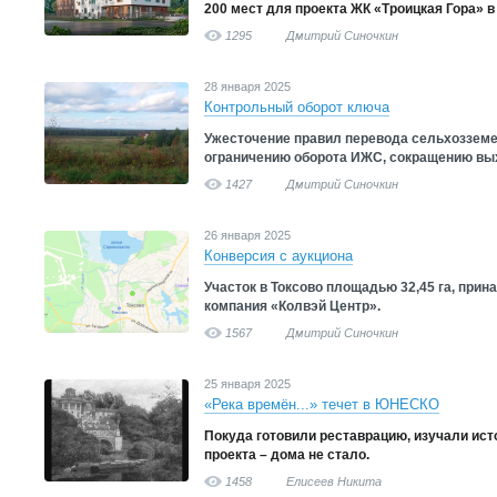
200 мест для проекта ЖК «Троицкая Гора» 
1295
Дмитрий Синочкин
28 января 2025
Контрольный оборот ключа
Ужесточение правил перевода сельхозземел
ограничению оборота ИЖС, сокращению вых
1427
Дмитрий Синочкин
26 января 2025
Конверсия с аукциона
Участок в Токсово площадью 32,45 га, при
компания «Колвэй Центр».
1567
Дмитрий Синочкин
25 января 2025
«Река времён...» течет в ЮНЕСКО
Покуда готовили реставрацию, изучали ист
проекта – дома не стало.
1458
Елисеев Никита