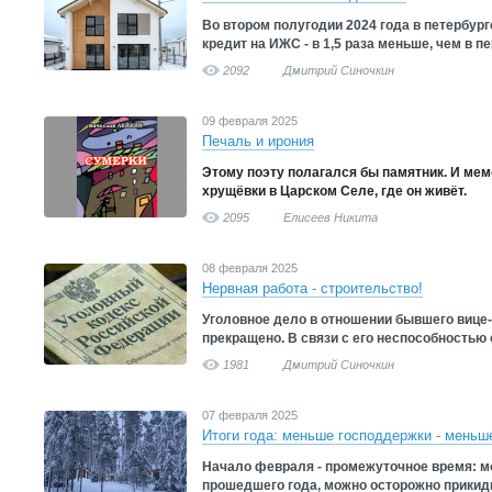
Во втором полугодии 2024 года в петербур
кредит на ИЖС - в 1,5 раза меньше, чем в п
2092
Дмитрий Синочкин
09 февраля 2025
Печаль и ирония
Этому поэту полагался бы памятник. И мем
хрущёвки в Царском Селе, где он живёт.
2095
Елисеев Никита
08 февраля 2025
Нервная работа - строительство!
Уголовное дело в отношении бывшего вице
прекращено. В связи с его неспособностью 
1981
Дмитрий Синочкин
07 февраля 2025
Итоги года: меньше господдержки - меньш
Начало февраля - промежуточное время: м
прошедшего года, можно осторожно прикиды