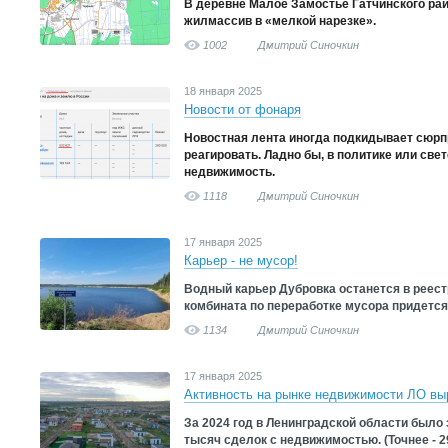
В деревне Малое Замостье Гатчинского ра
жилмассив в «мелкой нарезке».
1002
Дмитрий Синочкин
18 января 2025
Новости от фонаря
Новостная лента иногда подкидывает сюрпр
реагировать. Ладно бы, в политике или светс
недвижимость.
1118
Дмитрий Синочкин
17 января 2025
Карьер - не мусор!
Водный карьер Дубровка останется в реест
комбината по переработке мусора придется
1134
Дмитрий Синочкин
17 января 2025
Активность на рынке недвижимости ЛО выр
За 2024 год в Ленинградской области было 
тысяч сделок с недвижимостью. (Точнее - 2