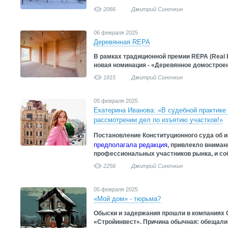
2066
Дмитрий Синочкин
06 февраля 2025
Деревянная REPA
В рамках традиционной премии REPA (Real E
новая номинация - «Деревянное домострое
1915
Дмитрий Синочкин
05 февраля 2025
Екатерина Иванова: «В судебной практике
рассмотрении дел по изъятию участков!»
Постановление Конституционного суда об и
предполагала редакция
, привлекло вниман
профессиональных участников рынка, и со
2256
Дмитрий Синочкин
05 февраля 2025
«Мой дом» - тюрьма?
Обыски и задержания прошли в компаниях 
«Стройинвест». Причина обычная: обещали 