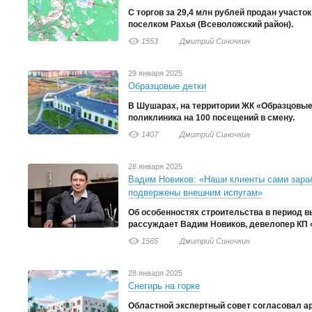
С торгов за 29,4 млн рублей продан участо
поселком Рахья (Всеволожский район).
1553
Дмитрий Синочкин
29 января 2025
Образцовые детки
В Шушарах, на территории ЖК «Образцовые
поликлиника на 100 посещений в смену.
1407
Дмитрий Синочкин
28 января 2025
Вадим Новиков: «Наши клиенты сами зараб
подвержены внешним испугам»
Об особенностях строительства в период в
рассуждает Вадим Новиков, девелопер КП 
1565
Дмитрий Синочкин
28 января 2025
Снегирь на горке
Областной экспертный совет согласовал а