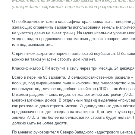
Министерство экономического развития выпустило при
утверждает закрытый перечень видов разрешенного исп
О необходимости такого классификатора специалисты говорили д
желающих ограничить варианты использования земель (например,
на участок) давно не знает границ. На муниципальном уровне мож
угодно: надел предназначен под магазин детских товаров, или п
или под шиномонтаж…
С принятием закрытого перечня вольностей поубавится. В больши
можно на таком участке строить дом или нет.
Классификатор ВРИ вступит в силу через три месяца, 24 декабря
Всего в перечне 93 варианта. В сельскохозяйственном разделе – 
вообще, под выращивание льна и конопли, под пчеловодство и ры
используют под личное подсобное хозяйство (ЛПХ) – так без прав
В жилом разделе – семь видов: от малоэтажной застройки (ИЖС,
многоквартирных домов. В отдельный подвид выделены «приусаде
как раз жилые дома строить можно. Индивидуальные дома обозна
предназначенные для раздела на квартиры». Для таун-хаузов пр
землях ИЖС и тем более на сельхозке их строить будет нельзя.
должно быть не более десяти.
По мнению руководителя Северо-Западного кадастрового центра 