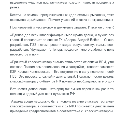
выделение участков под таун-хаузы позволит навести порядок в
рынка.
Кстати, на землях, предназначенных «для охоты и рыбалки», тож
охотников и рыболовов. Причем указаний о каких-то ограничения
Противоречий и нестыковок в документе хватает. И все же с ним б
«Единая для всех классификация была нужна давно, и лучше позд
главный специалист по оценке ГК «Аверс» Андрей Бойко. – Снача
разработать ПЗЗ, потом провели кадастровую оценку; только все
разработать "фундамент". Теперь предстоит много работы по при
пересмотру и пр.».
«Принятый классификатор сильно отличается от списка ВРИ, утв
составе Правил землепользования и застройки,- говорит замести
КЗР Ксения Кононевская. – Его вступление в силу повлечет необ
ПЗЗ. Это процесс сложный и длительный. Полагаю, после деталь
классификатора у субъектов РФ появится необходимость его до
Вот насчет дополнения – это вряд ли: смысл перечня как раз в то
нельзя) и единый для всех субъектов РФ.
Аврала вроде не должно быть: использование участков, установ
классификатора, в соответствии с 171-ФЗ признается действите
приведение градрегламентов в соответствие с классификатором 