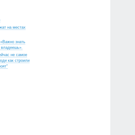
н
жат на местах
 «Важно знать
м владеешь».
ейчас не самое
юди как строили
роят"