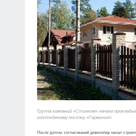
Группа компаний «Стинком» начала проклады
коттеджному поселку «Гармония».
После долгих согласований девелопер начал строит