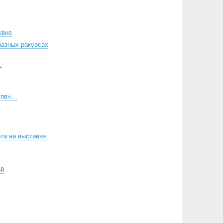
евне
разных ракурсах
Г
тов»…
та на выставке:
ой