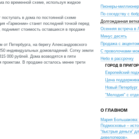
ма по временной схеме, используя жидкое
Пионеры-миллионе
По соседству с боб
т поступать в дома по постоянной схеме
Долгожданная ветк
ция «Гармонии» станет последней точкой перед
Осенняя встреча в 
о, поднимет стоимость оставшихся в продаже
Минус десять
Продажа с акценто
м от Петербурга, на берегу Александровского
 250 индивидуальных домовладений. Сотку земли
С проволочками мо
15 000 рублей. Дома возводятся в пяти
Небо в рассрочку
 проектам. В продаже осталось менее трети
ГОРОД В ПРИГО
Европейский под
Цена поддержива
Новый Петербург
"Мелодия" с отде
О ГЛАВНОМ
Мария Большакова: 
Подмосковье – исто
“быстрые деньги” д
девелоперов».