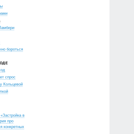
ры
рами
а
Ламбери
м
жно бороться
РОДЕ
ход
ет спрос
 у Кольцевой
лкой
«Застройка в
рия про
ля конкретных