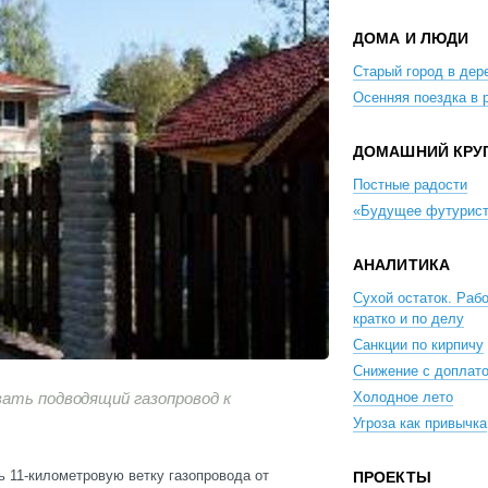
ДОМА И ЛЮДИ
Старый город в дер
Осенняя поездка в 
ДОМАШНИЙ КРУ
Постные радости
«Будущее футурис
АНАЛИТИКА
Сухой остаток. Рабо
кратко и по делу
Санкции по кирпичу
Снижение с доплат
вать подводящий газопровод к
Холодное лето
Угроза как привычка
ь 11-километровую ветку газопровода от
ПРОЕКТЫ