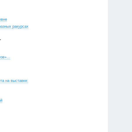
евне
разных ракурсах
Г
тов»…
та на выставке:
ой