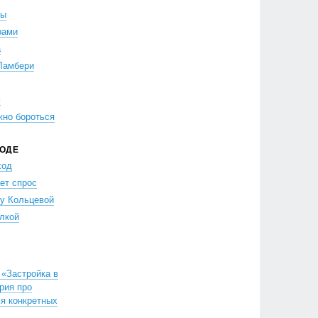
ры
рами
а
Ламбери
м
жно бороться
РОДЕ
ход
ет спрос
 у Кольцевой
лкой
«Застройка в
рия про
ля конкретных