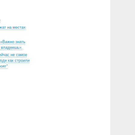
н
жат на местах
 «Важно знать
м владеешь».
ейчас не самое
юди как строили
роят"