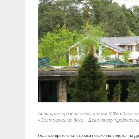
Арбитраж признал самостроем МФК с бассейн
«Сестрорецкие дачи». Девелоперу предписано
Главные претензии: стройка незаконно ведется на д