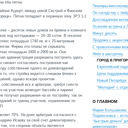
на оба пятна.
Пионеры-миллионе
районе Курорт, между рекой Сестрой и Финским
По соседству с боб
орецк». Пятна попадают в охранную зону ЗРЗ 1-1
Долгожданная ветк
Осенняя встреча в 
елке – десяток новых домов из бревна и клееного
Минус десять
ков под коттеджами — 20–30 соток. В поселке
Продажа с акценто
лекс площадью 1740 кв. м с 25‑метровым
нгом. Фирма эти планы не скрывала;
С проволочками мо
тках площадью 2400 и 2909 кв.м. Они
Небо в рассрочку
ная администрация разрешила построить здесь
ГОРОД В ПРИГО
о сможет согласовать построенное как
Европейский под
оду собственник одного из домовладений
 то, что стройка ведется слишком близко к
Цена поддержива
ушений, однако вскоре проектом
Новый Петербург
 собственный иск в арбитраж, требуя снести
"Мелодия" с отде
 на участках возводят бассейн и паркинг.
не получал разрешения на их постройку, так он
зданий от границ участков, ограничению по
О ГЛАВНОМ
ОП.
Мария Большакова: 
вляет 70%. На днях арбитраж согласился с
Подмосковье – исто
ндрею Исаеву за свой счет демонтировать
“быстрые деньги” д
 том, что спорные объекты являются
девелоперов».