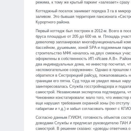
режима, к тому же крытый паркинг «залезает» сразу 
Коттеджный поселок занимает порядка 3 га в микро
заливом. Это бывшая территория пансионата «Сестр
Курортного района.
Первый коттедж был построен в 2012-м. Всего в пос
бруса площадью от 205 до 600 кв. м. Площадь участ
девелопер запланировал многофункциональный комп
бассейном, душевыми, зоной SPA и подземным парки
строительство МФК началось на двух смежных учас
оформлены в собственность ИП «Исаев А.В». Район
два индивидуальных дома, но инвестор посчитал, чт
«вспомогательное сооружение». Однако в прошлом г
обратился в Сестрорецкий райсуд, пожаловавшись на
границам его пятна. Суд тогда не увидел явных нар
заинтересовалась Служба госстройнадзора и подала
самострой. Независимая экспертиза подтвердила, что
Чиновники констатировали: мало того, что инвестор 
еще нарушил требования охранной зоны (по отступу 
габаритам и т.д.) и забыл согласовать проект с КГИ
Согласно данным ГУИОН, готовность объектов соста
доводами Службы и предписал руководителю ПАН А
самострой. В решении сказано: «доводы ответчика о