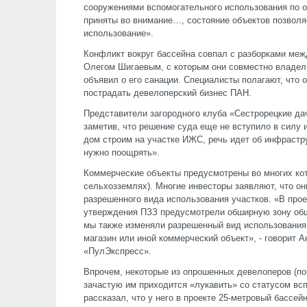
сооружениями вспомогательного использования по 
приняты во внимание…, состояние объектов позволя
использование».
Конфликт вокруг бассейна совпал с разборками ме
Олегом Шигаевым, с которым они совместно владел
объявил о его санации. Специалисты полагают, что 
пострадать девелоперский бизнес ПАН.
Представители загородного клуба «Сестрорецкие да
заметив, что решение суда еще не вступило в силу
дом строим на участке ИЖС, речь идет об инфрастру
нужно поощрять».
Коммерческие объекты предусмотрены во многих кот
сельхозземлях). Многие инвесторы заявляют, что он
разрешенного вида использования участков. «В прое
утверждения ПЗЗ предусмотрели обширную зону общ
мы также изменяли разрешенный вид использования 
магазин или иной коммерческий объект», - говорит 
«ПулЭкспресс».
Впрочем, некоторые из опрошенных девелоперов (по
зачастую им приходится «лукавить» со статусом вс
рассказал, что у него в проекте 25-метровый бассе