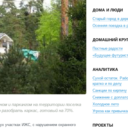
ДОМА И ЛЮДИ
Старый город в дер
Осенняя поездка в 
ДОМАШНИЙ КРУ
Постные радости
«Будущее футурис
АНАЛИТИКА
Сухой остаток. Рабо
кратко и по делу
Санкции по кирпичу
Снижение с доплат
ом и паркингом на территории поселка
Холодное лето
 разобрать каркас, готовый на 70%.
Угроза как привычка
вух участках ИЖС, с нарушением охранного
ПРОЕКТЫ