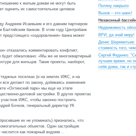
отношению к жилым домам не могут быть
Поляну накрыло
ет оценить их самостоятельное целевое
Вызов – это шанс!
Незаконный бассей
жду Андреем Исаевыем и его давним партнером
Недвижимость обло
и Балтийским банком. В этом году Центробанк
ВРИ, да знай меру!
от предстоящего «оздоровления» банка может
Денис Шереметьев:
стоимость того, че
чи» отказались комментировать конфликт,
Сергей Феденко: "С
 и будет обжаловано: «Мы же не многоквартирный
лучшее время, но л
ктуре для жильцов. Такие проекты, наоборот,
себе дома, так и ст
теджных поселках (и на землях ИЖС, и на
и все делают по закону, добиваясь изменения
кте «Охтинский парк» мы еще на этапе
ественно-деловой застройки. В других проектах
участков ИЖС, чтобы законно построить
Андрей Бочков, генеральный директор УК
просившие их не упоминать) признались, что
помогательных объектов. Один застройщик
йн числится как пожарный водоем…