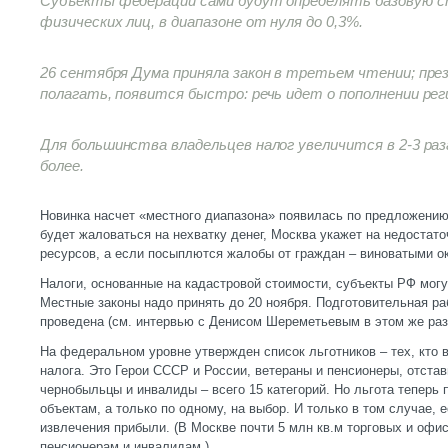
Субъекты федерации сами будут определять базовую с
физических лиц, в диапазоне от нуля до 0,3%.
26 сентября Дума приняла закон в третьем чтении; през
полагать, появится быстро: речь идет о пополнении ре
Для большинства владельцев налог увеличится в 2-3 раза
более.
Новинка насчет «местного диапазона» появилась по предложению
будет жаловаться на нехватку денег, Москва укажет на недостат
ресурсов, а если посыплются жалобы от граждан – виноватыми о
Налоги, основанные на кадастровой стоимости, субъекты РФ могут
Местные законы надо принять до 20 ноября. Подготовительная ра
проведена (см. интервью с Денисом Шереметьевым в этом же раз
На федеральном уровне утвержден список льготников – тех, кто
налога. Это Герои СССР и России, ветераны и пенсионеры, отста
чернобыльцы и инвалиды – всего 15 категорий. Но льгота теперь 
объектам, а только по одному, на выбор. И только в том случае, 
извлечения прибыли. (В Москве почти 5 млн кв.м торговых и оф
пенсионерам и инвалидам.)