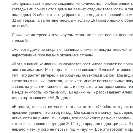
Это доказывает и резкое сокращение количества приобретенных к
коттеджами понимаются дома на разных стадиях готовности, а та
подрядом). В абсолютных цифрах это выглядит так: весной в ра
32 коттеджа, а за летние месяцы – только 16 (такого низкого об
не было).
Снижение интереса к таун-хаусам столь же явное: весной девело
только 96.
Эксперты даже не спорят о причинах снижения покупательской ак
нарастающие проблемы в экономике страны.
«Хотя в нашей компании наблюдается рост числа продаж по срав
ниже ожидаемых. Рост сделок скорее связан с большей готовност
тем, что растет интерес к загородным объектам в целом. Мы вид
кредитам у наших клиентов, из-за чего многие потенциальные пок
заявок на участки. Конечно, есть и покупатели, которые спешат и
в недвижимость, но такие случаи единичны, - рассказывает Алек
директор компании «Ай Да дом».
«В целом, конечно, ситуация тяжелая, хотя в «Особом статусе» к
прежнем уровне, что и год назад. Мы ожидаем к концу года серь
активности на рынке. Мы видим, что происходят разнонаправленн
которые за первое полугодие 2014 года продали в два-три раза б
немало и тех, у кого не первый год – «нули». Все это говорит о к