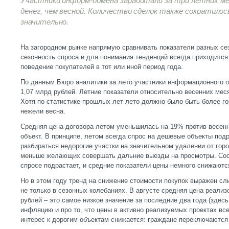
Участники информ-обмена заработали за три летних ме
денег, чем весной. Количество сделок также сократилос
значительно.
На загородном рынке напрямую сравнивать показатели разных сез
сезонность спроса и для понимания тенденций всегда приходится
поведение покупателей в тот или иной период года.
По данным Бюро аналитики за лето участники информационного о
1,07 млрд рублей. Летние показатели относительно весенних мес
Хотя по статистике прошлых лет лето должно было быть более го
нежели весна.
Средняя цена договора летом уменьшилась на 19% против весенне
объект. В принципе, летом всегда спрос на дешевые объекты под
разбираться недорогие участки на значительном удалении от гор
меньше желающих совершать дальние выезды на просмотры. Соот
спросе подрастает, и средние показатели цены немного снижаютс
Но в этом году тренд на снижение стоимости покупок выражен сл
не только в сезонных колебаниях. В августе средняя цена реализ
рублей – это самое низкое значение за последние два года (здес
инфляцию и про то, что цены в активно реализуемых проектах все
интерес к дорогим объектам снижается: граждане переключаются