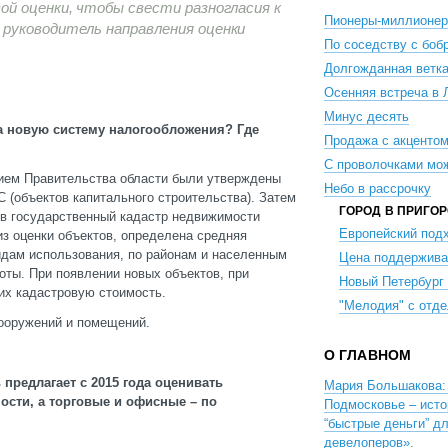
ой оценки, чтобы свести разногласия к
Пионеры-миллионе
руководитель направления оценки
По соседству с боб
Долгожданная ветк
Осенняя встреча в 
Минус десять
на новую систему налогообложения? Где
Продажа с акценто
С проволочками мо
нием Правительства области были утверждены
Небо в рассрочку
 (объектов капитального строительства). Затем
ГОРОД В ПРИГО
 в государственный кадастр недвижимости
Европейский под
из оценки объектов, определена средняя
видам использования, по районам и населенным
Цена поддержива
оты. При появлении новых объектов, при
Новый Петербург
их кадастровую стоимость.
"Мелодия" с отде
сооружений и помещений.
О ГЛАВНОМ
 предлагает с 2015 года оценивать
Мария Большакова: 
сти, а торговые и офисные – по
Подмосковье – исто
“быстрые деньги” д
девелоперов».