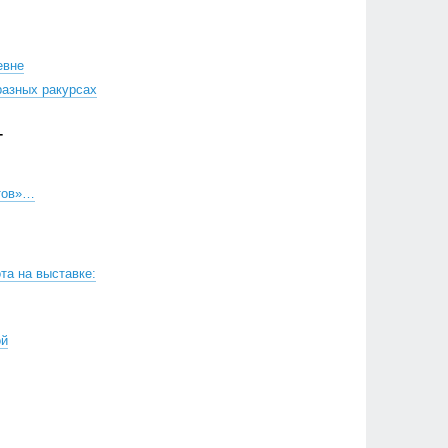
евне
разных ракурсах
Г
тов»…
та на выставке:
ой