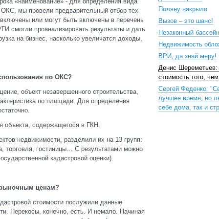
трока «наименование» - для определения вида
Поляну накрыло
 ОКС, мы провели предварительный отбор тех
т включены или могут быть включены в перечень
Вызов – это шанс!
ГИ смогли проанализировать результаты и дать
Незаконный бассей
узка на бизнес, насколько увеличатся доходы,
Недвижимость обло
ВРИ, да знай меру!
Денис Шереметьев:
использования по ОКС?
стоимость того, че
Сергей Феденко: "С
ещение, объект незавершенного строительства,
лучшее время, но л
рактеристика по площади. Для определения
себе дома, так и ст
остаточно.
я объекта, содержащегося в ГКН.
ктов недвижимости, разделили их на 13 групп:
, торговля, гостиницы… С результатами можно
осударственной кадастровой оценки).
ет рыночным ценам?
кадастровой стоимости послужили данные
и. Перекосы, конечно, есть. И немало. Начиная