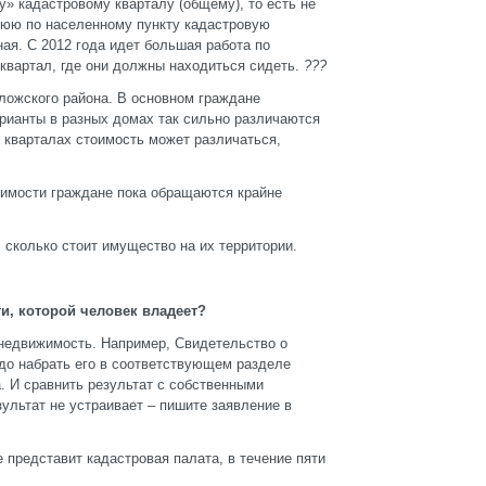
у» кадастровому кварталу (общему), то есть не
нюю по населенному пункту кадастровую
ная. С 2012 года идет большая работа по
 квартал, где они должны находиться сидеть.
???
оложского района. В основном граждане
рианты в разных домах так сильно различаются
 кварталах стоимость может различаться,
оимости граждане пока обращаются крайне
, сколько стоит имущество на их территории.
и, которой человек владеет?
а недвижимость. Например, Свидетельство о
адо набрать его в соответствующем разделе
. И сравнить результат с собственными
ультат не устраивает – пишите заявление в
е представит кадастровая палата, в течение пяти