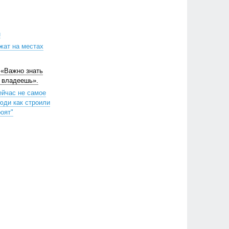
н
жат на местах
 «Важно знать
м владеешь».
ейчас не самое
юди как строили
роят"