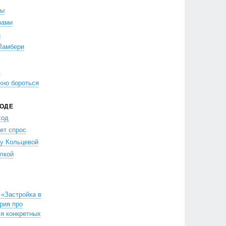
ры
рами
а
Ламбери
м
жно бороться
РОДЕ
ход
ет спрос
 у Кольцевой
лкой
«Застройка в
рия про
ля конкретных