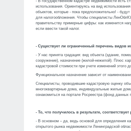
- В государственном кадастре недвижимости есть с
использования. Ориентируясь на вид использования
объектов, которые - пока предположительно! - буду
для налогообложения. Чтобы специалисты ЛенОблКУ
правительству примерные цифры: как изменится нагр
если ввести такой налог.
- Существует ли ограниченный перечень видов 
- У нас принята градация: вид объекта (здание, пом
сооружение), назначение (жилой-нежилой). Плюс ха
кадастровой стоимости при учете изменений этого д
Функциональное назначение зависит от наименовани
Специалисты, проводившие кадастровую оценку объе
многоквартирные дома, индивидуальные жилые дома
ознакомиться на портале Росреестра (фонд данных г
- То, что получилось в результате, соответству
- В основном – да, ведь основой для определения 
открытого рынка недвижимости Ленинградской област