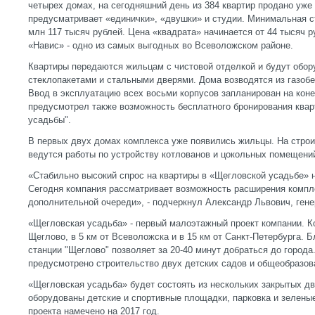
четырех домах, на сегодняшний день из 384 квартир продано уже
предусматривает «единички», «двушки» и студии. Минимальная с
млн 117 тысяч рублей. Цена «квадрата» начинается от 44 тысяч 
«Навис» - одно из самых выгодных во Всеволожском районе.
Квартиры передаются жильцам с чистовой отделкой и будут обо
стеклопакетами и стальными дверями. Дома возводятся из газоб
Ввод в эксплуатацию всех восьми корпусов запланирован на коне
предусмотрел также возможность бесплатного бронирования квар
усадьбы".
В первых двух домах комплекса уже появились жильцы. На стро
ведутся работы по устройству котлованов и цокольных помещени
«Стабильно высокий спрос на квартиры в «Щегловской усадьбе» 
Сегодня компания рассматривает возможность расширения компле
дополнительной очереди», - подчеркнул Александр Львович, ген
«Щегловская усадьба» - первый малоэтажный проект компании. К
Щеглово, в 5 км от Всеволожска и в 15 км от Санкт-Петербурга.
станции "Щеглово" позволяет за 20-40 минут добраться до города
предусмотрено строительство двух детских садов и общеобразов
«Щегловская усадьба» будет состоять из нескольких закрытых дв
оборудованы детские и спортивные площадки, парковка и зелены
проекта намечено на 2017 год.