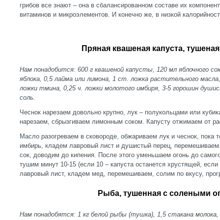
грибов все знают – она в сбалансированном составе их компонент
витаминов и микроэлементов. И конечно же, в низкой калорийност
Пряная квашеная капуста, тушеная
Нам понадобится: 600 г квашеной капусты, 120 мл яблочного сока
яблока, 0,5 лайма или лимона, 1 ст. ложка растительного масла, 
ложки тмина, 0,25 ч. ложки молотого имбиря, 3-5 горошин души
соль.
Чеснок нарезаем довольно крупно, лук – полукольцами или куби
нарезаем, сбрызгиваем лимонным соком. Капусту отжимаем от ра
Масло разогреваем в сковороде, обжариваем лук и чеснок, пока т
имбирь, кладем лавровый лист и душистый перец, перемешиваем.
сок, доводим до кипения. После этого уменьшаем огонь до самог
тушим минут 10-15 (если 10 – капуста останется хрустящей, если 
лавровый лист, кладем мед, перемешиваем, солим по вкусу, прог
Рыба, тушенная с солеными о
Нам понадобятся: 1 кг белой рыбы (тушка), 1,5 стакана молока, 