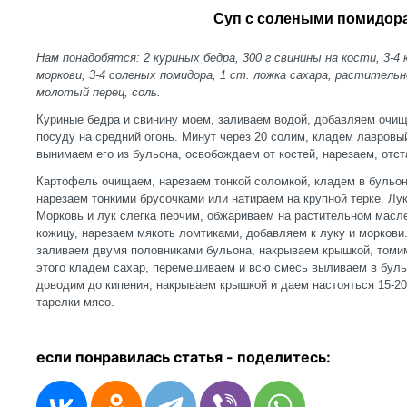
Суп с солеными помидор
Нам понадобятся: 2 куриных бедра, 300 г свинины на кости, 3-4 
моркови, 3-4 соленых помидора, 1 ст. ложка сахара, раститель
молотый перец, соль.
Куриные бедра и свинину моем, заливаем водой, добавляем очи
посуду на средний огонь. Минут через 20 солим, кладем лавровый
вынимаем его из бульона, освобождаем от костей, нарезаем, отст
Картофель очищаем, нарезаем тонкой соломкой, кладем в бульон
нарезаем тонкими брусочками или натираем на крупной терке. Лу
Морковь и лук слегка перчим, обжариваем на растительном масл
кожицу, нарезаем мякоть ломтиками, добавляем к луку и моркови
заливаем двумя половниками бульона, накрываем крышкой, томим
этого кладем сахар, перемешиваем и всю смесь выливаем в бул
доводим до кипения, накрываем крышкой и даем настояться 15-20
тарелки мясо.
если понравилась статья - п
оделитесь: