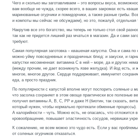
Чего и сколько мы заготавливаем – это вопросы вкуса, возможнос
вам вообще не чужда, скорее всего, в ваших закромах есть кваше
маринованные огурчики и помидорчики, а также разные грибы. Во
и компоты мы сейчас не обсуждаем), но это, пожалуй, отдельная 
Накрутив все это богатство, мы теперь не только стол свой разн
так как не придется лишний раз мчаться в магазин. Да и сами за
требуют.
Самая популярная заготовка –
квашеная капуста
. Она и сама по 
можно уйму повседневных и праздничных блюд: и закуски, и гарни
капустки несомненная: витамина С в ней – море, да и других нема
(между прочим, не дает возникнуть язве желудка). И йод есть, и 
многое, многое другое. Сердце поддерживает, иммунитет сохраня
еда, а просто праздник.
По популярности с капустой вполне могут поспорить
соленые и м
что засолка сохраняет в этом овоще практически все полезные в
получил витамины А, В, С, РР и даже Н (биотин, так сказать, вита
который нужен, чтобы нормально протекали обменные процессы).
А калорийности – чуть. Можно есть, не опасаясь, что отложится 
кровообращение, повышает эластичность сосудов, нервишки укре
К сожалению, не всем можно это чудо есть. Если у вас проблемы
от соленых огурчиков отказаться.