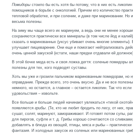
Помидоры
стоило бы есть хотя бы потому, что в них есть ликопин
помощников в борьбе с онкологией. Причем его количество практ
тепловой обработке, и при солении, и даже при мариновании. Но 
весьма полезны.
На зиму мы чаще всего их маринуем, а ведь они не менее хороши
сохраняются практически все минералы (в том числе йод и калий)
сказать о маринованных (уксус убивает очень многие элементы). 
улучшает пищеварение. Они еще и помогают нейтрализовать дейс
очень ценной закуской (кстати, наши предки отдавали ей должное)
В этой бочке меда есть и своя ложка дегтя: соленые помидоры ал
полезны для тех, кого подводят суставы.
Хоть мы уже и грозили пальчиком маринованным помидорам, но ну
оправдание. Прежде всего, это очень вкусно. Да и не все полезн
немного, но остается, а главное – остается ликопин. Так что если
удовольствия – извольте.
Все больше и больше людей начинают увлекаться «тихой охотой»,
появляются
грибы
. (Те, кто не любит бродить по лесу, от них, пр
сушат, солят, маринуют, замораживают. И готовят потом супы, раг
для пирогов, суфле и т. д. Грибы хорошо сочетаются со сливками
добавлять в блюда из овощей, птицы, мяса и рыбы – практически
фантазия. И холодных закусок из соленых или маринованных гриб