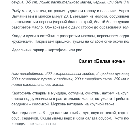
огурца, 3-5 ст. ложек растительного масла, черный или белый 
Рыбу моем, чистим, потрошим, удаляем голову и плавники. Наре
Вымачиваем в молоке минут 20. Вынимаем из молока, обсуживае
свежемолотым перцем (черный более острый, белый более душис
разогретое масло. Обжариваем с двух сторон до образования зол
Кладем куски в сотейник с разогретым маслом, пересыпаем огур
кружочками. Накрываем крышкой, тушим на слабом огне около по
Идеальный гарнир – картофель или рис.
Салат «Белая ночь»
Нам понадобятся: 200 г маринованных грибов, 2 средние луковиц
200 г отварных куриных сердечек, 200 г твердого сыра, 250 мл 
ложки растительного масла.
Картофель отварим в мундире, остудим, очистим, натрем на круп
слегка подрумяниваем в растительном масле, остужаем. Грибы н
сердечки – соломкой. Морковь натираем на крупной терке.
Выкладываем на блюдо слоями: грибы, лук, соус сеточкой, картоф
соус, сердечки. Обмазываем верх и бока салата соусом. Густо п
холодильник часа на три.