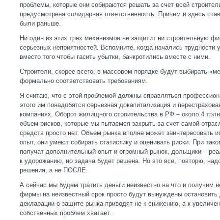
проблемы, которые они собираются решать за счет всей строите
предусмотрена солидарная ответственность. Причем и здесь став
были раньше.
Ни один из этих трех механизмов не защитит ни строительную фи
серьезных неприятностей. Вспомните, когда начались трудности 
вместо того чтобы гасить убытки, банкротились вместе с ними.
Строители, скорее всего, в массовом порядке будут выбирать «м
формально соответствовать требованиям.
Я считаю, что с этой проблемой должны справляться профессион
этого им понадобятся серьезная докапитализация и перестрахов
компаниях. Оборот жилищного строительства в РФ – около 4 трлн
объем рисков, которые мы пытаемся закрыть за счет самой отрас
средств просто нет. Объем рынка вполне может заинтересовать иг
опыт, они умеют собирать статистику и оценивать риски. При та
получат дополнительный опыт и огромный рынок, дольщики – реа
к удорожанию, но задача будет решена. Но это все, повторю, на
решения, а не ПОСЛЕ.
А сейчас мы будем тратить деньги неизвестно на что и получим н
фирмы на неизвестный срок просто будут вынуждены остановить 
декларации о защите рынка приводят не к снижению, а к увеличен
собственных проблем хватает.