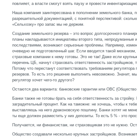
повлияет, а власти смогут взять паузу и провести инвентаризацию
Наша компания заинтересована в пополнении земельного банка, по
разрешительной документацией, с понятной перспективой: сколько
«Сельхозку» про запас мы не держим.
Создание земельного резерва – это вопрос долгосрочного планир
планы накладываются инициативы второго типа, непродуманные и
последствиями, возникают серьезные проблемы. Например, измен
очевидно не подготовленный шаг. Если вводится такой механизм, 
страховые компании к нему готовы. Это не так! Даже если крупн
перечень ЦБ, начнут страховать ответственность застройщиков, т
Потому что перестанут соответствовать требованиям регулятора 
резервов. То есть это решение выполнить невозможно. Значит, мы
регулятор хочет чего-то другого?
Остаются два варианта: банковские гарантии или ОВС (Общество
Банки также не готовы брать на себя ответственность за стройку.
заградительный процент. Как на таможне: не хочешь, чтобы к теб
выставляешь на него драконовскую пошлину. Банки хотят не мене
ты еще должен разместить у них депозиты. То есть 5 % - это про
Получается, ни финансистам, ни страховщикам это не нужно. Ос
Общество создавали несколько крупных застройщиков. Возникает 