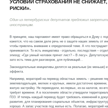
УСЛОВИЙ СТРАХОВАНИЯ НЕ СНИЖАЕТ,
РИСКИ».
Один из петербургских депутатов предложил запретит
иностранцам.
В принципе, наш парламент имеет право обращаться в Думу с по
кажется, что на самом деле речь не о защите наших земель от ин
чтобы привлечь внимание к определенной теме. А что пострадает 
принимается. То есть инициатива - отдельно, последствия – отде
эпизод: «Где умный человек прячет лист? – В лесу». Депутатскую
зато есть тема для разговоров, для публикаций…
Законодательные инициативы делятся на реальные (их меньше) и
эффекта.
Например, мораторий на перевод областных земель – решение пер
землевладельцев, мелких и крупных, имели достаточно времени, 
жилую застройку. Не переводили, во-первых, из-за налогов, во-вто
требует времени. А в поселениях области утвердили территориал
ПЗЗ. И теперь каждый перевод будет требовать изменений в док
развития, для планирования социальных объектов, инфраструктур
хорошо. А запас участков под жилье есть. Полагаю, мораторий н