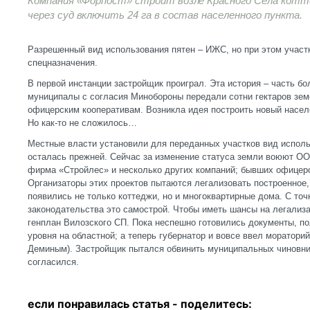
Компания «Форпост» строит возле Красного Села котт
через суд включить 24 га в состав населенного пункта.
Разрешенный вид использования пятен – ИЖС, но при этом участ
спецназначения.
В первой инстанции застройщик проиграл. Эта история – часть бо
муниципалы с согласия Минобороны передали сотни гектаров зе
офицерским кооперативам. Возникла идея построить новый насел
Но как-то не сложилось…
Местные власти установили для переданных участков вид исполь
осталась прежней. Сейчас за изменение статуса земли воюют О
фирма «Стройлес» и несколько других компаний; бывших офицеров
Организаторы этих проектов пытаются легализовать построенное,
появились не только коттеджи, но и многоквартирные дома. С то
законодательства это самострой. Чтобы иметь шансы на легализ
генплан Вилозского СП. Пока неспешно готовились документы, п
уровня на областной; а теперь губернатор и вовсе ввел моратори
Деминым). Застройщик пытался обвинить муниципальных чиновник
согласился.
если понравилась статья - п
оделитесь: