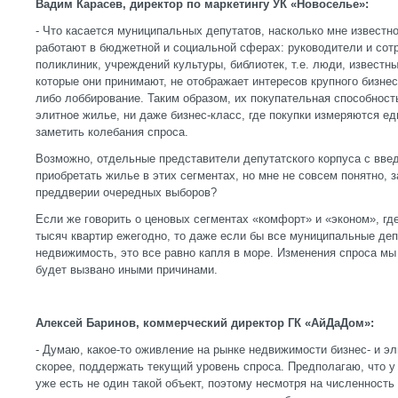
Вадим Карасев, директор по маркетингу УК «Новоселье»:
- Что касается муниципальных депутатов, насколько мне известн
работают в бюджетной и социальной сферах: руководители и сотр
поликлиник, учреждений культуры, библиотек, т.е. люди, известн
которые они принимают, не отображает интересов крупного бизнес
либо лоббирование. Таким образом, их покупательная способность
элитное жилье, ни даже бизнес-класс, где покупки измеряются ед
заметить колебания спроса.
Возможно, отдельные представители депутатского корпуса с введ
приобретать жилье в этих сегментах, но мне не совсем понятно, 
преддверии очередных выборов?
Если же говорить о ценовых сегментах «комфорт» и «эконом», гд
тысяч квартир ежегодно, то даже если бы все муниципальные деп
недвижимость, это все равно капля в море. Изменения спроса мы 
будет вызвано иными причинами.
Алексей Баринов, коммерческий директор ГК «АйДаДом»:
- Думаю, какое-то оживление на рынке недвижимости бизнес- и эл
скорее, поддержать текущий уровень спроса. Предполагаю, что 
уже есть не один такой объект, поэтому несмотря на численность 