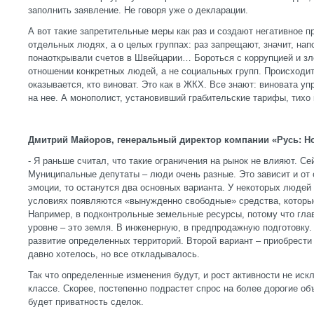
заполнить заявление. Не говоря уже о декларации.
А вот такие запретительные меры как раз и создают негативное п
отдельных людях, а о целых группах: раз запрещают, значит, нап
понаоткрывали счетов в Швейцарии… Бороться с коррупцией и зл
отношении конкретных людей, а не социальных групп. Происходит
оказывается, кто виноват. Это как в ЖКХ. Все знают: виновата у
на нее. А монополист, установивший грабительские тарифы, тихо 
Дмитрий Майоров, генеральный директор компании «Русь: Н
- Я раньше считал, что такие ограничения на рынок не влияют. С
Муниципальные депутаты – люди очень разные. Это зависит и от о
эмоции, то останутся два основных варианта. У некоторых людей 
условиях появляются «вынужденно свободные» средства, которые
Например, в подконтрольные земельные ресурсы, потому что гла
уровне – это земля. В инженерную, в предпродажную подготовку.
развитие определенных территорий. Второй вариант – приобрести
давно хотелось, но все откладывалось.
Так что определенные изменения будут, и рост активности не иск
классе. Скорее, постепенно подрастет спрос на более дорогие об
будет приватность сделок.