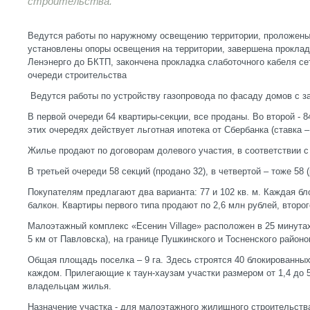
строительства.
Ведутся работы по наружному освещению территории, проложены
установлены опоры освещения на территории, завершена прокладк
Ленэнерго до БКТП, закончена прокладка слаботочного кабеля сет
очереди строительства
Ведутся работы по устройству газопровода по фасаду домов с з
В первой очереди 64 квартиры-секции, все проданы. Во второй - 8
этих очередях действует льготная ипотека от Сбербанка (ставка –
Жилье продают по договорам долевого участия, в соответствии с
В третьей очереди 58 секций (продано 32), в четвертой – тоже 58 
Покупателям предлагают два варианта: 77 и 102 кв. м. Каждая бл
балкон. Квартиры первого типа продают по 2,6 млн рублей, второго
Малоэтажный комплекс «Есенин Village» расположен в 25 минутах
5 км от Павловска), на границе Пушкинского и Тосненского районо
Общая площадь поселка – 9 га. Здесь строятся 40 блокированных
каждом. Прилегающие к таун-хаузам участки размером от 1,4 до 
владельцам жилья.
Назначение участка - для малоэтажного жилищного строительств