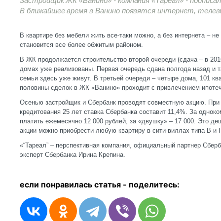
Застройщик ЖК «Ванино» - компания «Тареал» - подписал
В ближайшее время в Ванино появятся интернет, телев
В квартире без мебели жить все-таки можно, а без интернета – не
становится все более обжитым районом.
В ЖК продолжается строительство второй очереди (сдача – в 2016
домах уже реализованы. Первая очередь сдана полгода назад и 
семьи здесь уже живут. В третьей очереди – четыре дома, 101 кв
половины сделок в ЖК «Ванино» проходит с привлечением ипотеч
Осенью застройщик и Сбербанк проводят совместную акцию. При 
кредитования 25 лет ставка Сбербанка составит 11,4%. За однок
платить ежемесячно 12 000 рублей, за «двушку» – 17 000. Это де
акции можно приобрести любую квартиру в сити-виллах типа В и Г
«“Тареал” – перспективная компания, официальный партнер Сберба
эксперт Сбербанка Ирина Крепина.
если понравилась статья - п
оделитесь: