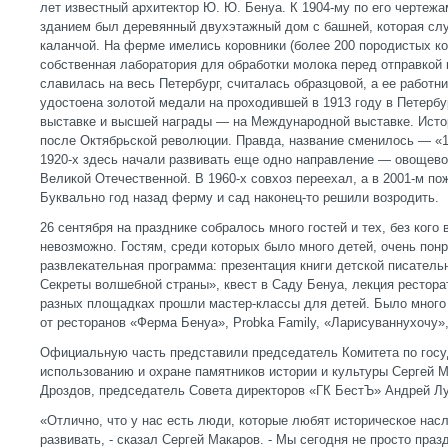
лет известный архитектор Ю. Ю. Бенуа. К 1904-му по его чертеж
зданием был деревянный двухэтажный дом с башней, которая сл
каланчой. На ферме имелись коровники (более 200 породистых ко
собственная лаборатория для обработки молока перед отправкой
славилась на весь Петербург, считалась образцовой, а ее работн
удостоена золотой медали на проходившей в 1913 году в Петербу
выставке и высшей награды — на Международной выставке. Исто
после Октябрьской революции. Правда, название сменилось — «1
1920-х здесь начали развивать еще одно направление — овощево
Великой Отечественной. В 1960-х совхоз переехал, а в 2001-м по
Буквально год назад ферму и сад наконец-то решили возродить.
26 сентября на празднике собралось много гостей и тех, без кого
невозможно. Гостям, среди которых было много детей, очень по
развлекательная программа: презентация книги детской писател
Секреты волшебной страны», квест в Саду Бенуа, лекция рестор
разных площадках прошли мастер-классы для детей. Было много
от ресторанов «Ферма Бенуа», Probka Family, «Ларисуваннухочу»
Официальную часть представили председатель Комитета по госу
использованию и охране памятников истории и культуры Сергей 
Дроздов, председатель Совета директоров «ГК БестЪ» Андрей Л
«Отлично, что у нас есть люди, которые любят историческое насл
развивать, - сказал Сергей Макаров. - Мы сегодня не просто пра