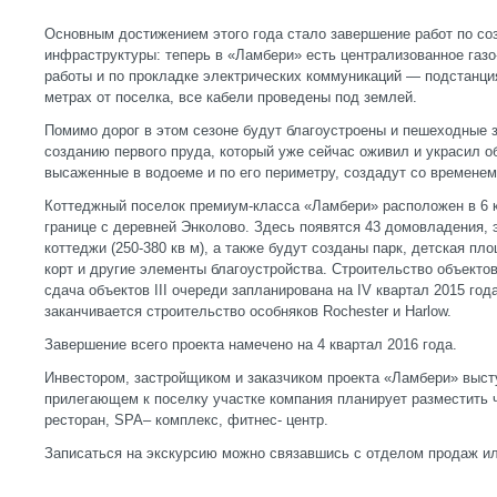
Основным достижением этого года стало завершение работ по с
инфраструктуры: теперь в «Ламбери» есть централизованное газ
работы и по прокладке электрических коммуникаций — подстанци
метрах от поселка, все кабели проведены под землей.
Помимо дорог в этом сезоне будут благоустроены и пешеходные 
созданию первого пруда, который уже сейчас оживил и украсил о
высаженные в водоеме и по его периметру, создадут со времене
Коттеджный поселок премиум-класса «Ламбери» расположен в 6 к
границе с деревней Энколово. Здесь появятся 43 домовладения, э
коттеджи (250-380 кв м), а также будут созданы парк, детская пл
корт и другие элементы благоустройства. Строительство объектов 
сдача объектов III очереди запланирована на IV квартал 2015 го
заканчивается строительство особняков Rochester и Harlow.
Завершение всего проекта намечено на 4 квартал 2016 года.
Инвестором, застройщиком и заказчиком проекта «Ламбери» выс
прилегающем к поселку участке компания планирует разместить 
ресторан, SРА– комплекс, фитнес- центр.
Записаться на экскурсию можно связавшись с отделом продаж ил