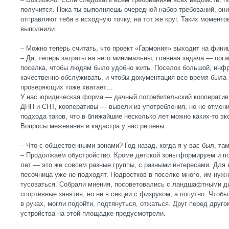
получится. Пока ты выполняешь очередной набор требований, они
отправляют тебя в исходную точку, на тот же круг. Таких моменто
выполнили.
– Можно теперь считать, что проект «Гармония» выходит на фин
– Да, теперь затраты на него минимальны, главная задача — орг
поселка, чтобы людям было удобно жить. Поселок большой, инфр
качественно обслуживать, и чтобы документация все время была 
проверяющих тоже хватает…
У нас юридическая форма — дачный потребительский кооперати
ДНП и СНТ, кооперативы — вывели из употребления, но не отмен
подхода таков, что в ближайшие несколько лет можно каких-то э
Вопросы межевания и кадастра у нас решены.
– Что с общественными зонами? Год назад, когда я у вас был, та
– Продолжаем обустройство. Кроме детской зоны формируем и по
лет — это же совсем разные группы, с разными интересами. Для в
песочница уже не подходят. Подростков в поселке много, им нужн
тусоваться. Собрали мнения, посоветовались с ландшафтными д
спортивные занятия, но не в секции с физруком, а попутно. Чтоб
в руках, могли подойти, подтянуться, отжаться. Друг перед дру
устройства на этой площадке предусмотрели.