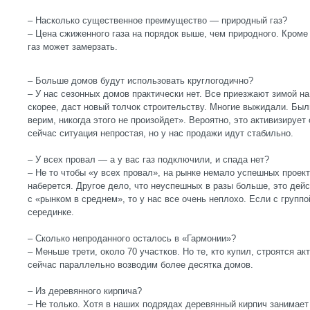
– Насколько существенное преимущество — природный газ?
– Цена сжиженного газа на порядок выше, чем природного. Кроме
газ может замерзать.
– Больше домов будут использовать круглогодично?
– У нас сезонных домов практически нет. Все приезжают зимой на
скорее, даст новый толчок строительству. Многие выжидали. Был
верим, никогда этого не произойдет». Вероятно, это активизирует
сейчас ситуация непростая, но у нас продажи идут стабильно.
– У всех провал — а у вас газ подключили, и спада нет?
– Не то чтобы «у всех провал», на рынке немало успешных проек
наберется. Другое дело, что неуспешных в разы больше, это дейс
с «рынком в среднем», то у нас все очень неплохо. Если с группо
серединке.
– Сколько непроданного осталось в «Гармонии»?
– Меньше трети, около 70 участков. Но те, кто купил, строятся а
сейчас параллельно возводим более десятка домов.
– Из деревянного кирпича?
– Не только. Хотя в наших подрядах деревянный кирпич занимает