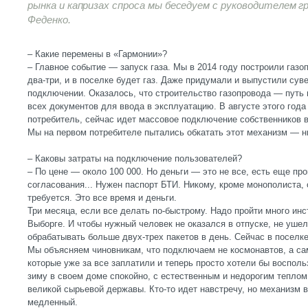
рынка и капризах спроса мы беседуем с руководителем г
Феденко.
– Какие перемены в «Гармонии»?
– Главное событие — запуск газа. Мы в 2014 году построили газо
два-три, и в поселке будет газ. Даже придумали и выпустили сув
подключении. Оказалось, что строительство газопровода — путь
всех документов для ввода в эксплуатацию. В августе этого года
потребитель, сейчас идет массовое подключение собственников в
Мы на первом потребителе пытались обкатать этот механизм — н
– Каковы затраты на подключение пользователей?
– По цене — около 100 000. Но деньги — это не все, есть еще пр
согласования... Нужен паспорт БТИ. Никому, кроме монополиста, 
требуется. Это все время и деньги.
Три месяца, если все делать по-быстрому. Надо пройти много ин
Выборге. И чтобы нужный человек не оказался в отпуске, не ушел
обрабатывать больше двух-трех пакетов в день. Сейчас в поселк
Мы объясняем чиновникам, что подключаем не космонавтов, а с
которые уже за все заплатили и теперь просто хотели бы воспол
зиму в своем доме спокойно, с естественным и недорогим теплом 
великой сырьевой державы. Кто-то идет навстречу, но механизм в
медленный.