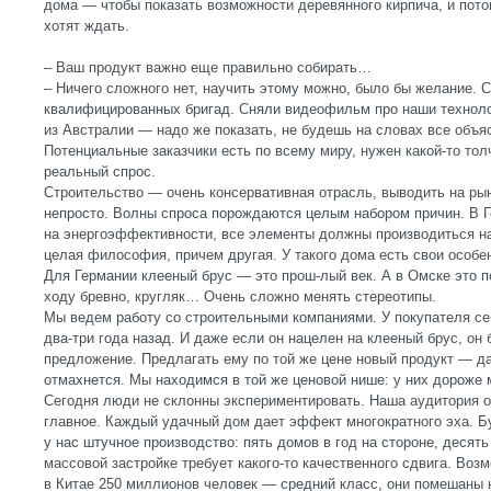
дома — чтобы показать возможности деревянного кирпича, и потом
хотят ждать.
– Ваш продукт важно еще правильно собирать…
– Ничего сложного нет, научить этому можно, было бы желание. С
квалифицированных бригад. Сняли видеофильм про наши технолог
из Австралии — надо же показать, не будешь на словах все объя
Потенциальные заказчики есть по всему миру, нужен какой-то тол
реальный спрос.
Строительство — очень консервативная отрасль, выводить на ры
непросто. Волны спроса порождаются целым набором причин. В Г
на энергоэффективности, все элементы должны производиться н
целая философия, причем другая. У такого дома есть свои особе
Для Германии клееный брус — это прош-лый век. А в Омске это по
ходу бревно, кругляк… Очень сложно менять стереотипы.
Мы ведем работу со строительными компаниями. У покупателя сег
два-три года назад. И даже если он нацелен на клееный брус, он
предложение. Предлагать ему по той же цене новый продукт — да 
отмахнется. Мы находимся в той же ценовой нише: у них дороже 
Сегодня люди не склонны экспериментировать. Наша аудитория ог
главное. Каждый удачный дом дает эффект многократного эха. Б
у нас штучное производство: пять домов в год на стороне, десят
массовой застройке требует какого-то качественного сдвига. Во
в Китае 250 миллионов человек — средний класс, они помешаны н