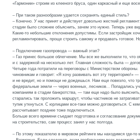
«Гармонии» строим из клееного бруса, один каркасный и еще восе
– При таком разнообразии удается сохранять единый стиль?
– Конечно. У нас принят и действует довольно жесткий регламент:
стадии было сложнее объяснить, зачем это нужно. Теперь уже ви
Какие-то небольшие отклонения допустимы. Если застройщик хоч
регламентировать, проще строить самому и продавать готовое. Но
– Подключение газопровода — важный этап?
– Газ принес большое облегчение. Мы все же выполнили то, что 
и с задержкой на несколько лет. Главная сложность была — дого
Четыре года потратили на переговоры с Министерством обороны. 
чиновникам и говорит: «Я хочу развивать вот эту территорию!» — 
и не вредит, но и помощи не дождешься. Нам еще повезло, что т
федеральные земли — через военных, лесников... Попадались у
компаниям в стадии банкротства, — там еще надо было выяснить,
старались так проложить маршрут, чтобы частников не затрагива
тупик уткнуться. С юрлицами все-таки можно договориться. С кем-
рассчитывает позднее тоже подключиться.
Больше всего времени съедает подготовка и согласование докум
на строительство, сам процесс занял у нас полгода.
– По этому показателю в мировом рейтинге мы находимся где-то
– Возможно. Если следовать всем требованиям всех ведомств, п