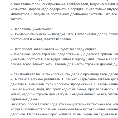
общественных зон, обслуживание электросетей, водоснабжения и
хозяйства. Дороги надо содержать в порядке. У нас только внут
километров. Следить за состоянием дренажной системы. Это все
затраты.
– Неплательщиков много?
– Примерно как у всех — порядка 10%. Накапливают долги, потом
построился и живет, платят исправно.
– Этот проект завершается — будет ли следующий?
– Мы сейчас рассматриваем предложение. До декабря примем ре
участием состоится, это будет ближе к городу, ИЖС, тоже малоэ
скорее всего. Может быть, введем для части строений формат ду
– Как поживает ваша технология, как дела с производством дере
– Пытаемся активно развивать. В рамках «Гармонии» заказов дост
двигаться, выбираем пути и способы продвижения. С весны начне
Сейчас многие, видя, что происходит на рынке, просто замерли. 
купил, надо ли строить дом? Пауза. Сегодня далеко не все готов
серьезные деньги.
Вероятно, после Нового года эта выжидательная тактика себя ис
но пока большинство самым надежным вариантом считает наличны
депозите. Отложенный спрос копится. И мы будем закладывать в