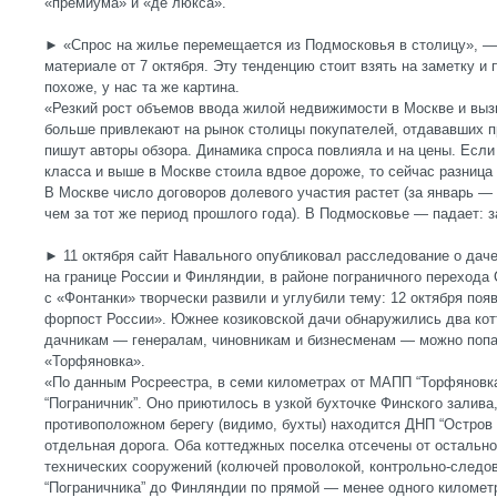
«премиума» и «де люкса».
► «Спрос на жилье перемещается из Подмосковья в столицу», — 
материале от 7 октября. Эту тенденцию стоит взять на заметку и
похоже, у нас та же картина.
«Резкий рост объемов ввода жилой недвижимости в Москве и выз
больше привлекают на рынок столицы покупателей, отдававших 
пишут авторы обзора. Динамика спроса повлияла и на цены. Есл
класса и выше в Москве стоила вдвое дороже, то сейчас разница
В Москве число договоров долевого участия растет (за январь —
чем за тот же период прошлого года). В Подмосковье — падает: 
► 11 октября сайт Навального опубликовал расследование о даче
на границе России и Финляндии, в районе пограничного перехода
с «Фонтанки» творчески развили и углубили тему: 12 октября по
форпост России». Южнее козиковской дачи обнаружились два кот
дачникам — генералам, чиновникам и бизнесменам — можно попа
«Торфяновка».
«По данным Росреестра, в семи километрах от МАПП “Торфяновк
“Пограничник”. Оно приютилось в узкой бухточке Финского залив
противоположном берегу (видимо, бухты) находится ДНП “Остров 
отдельная дорога. Оба коттеджных поселка отсечены от остально
технических сооружений (колючей проволокой, контрольно-следов
“Пограничника” до Финляндии по прямой — менее одного киломе