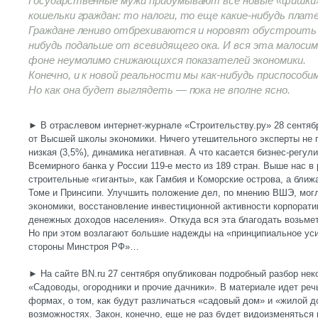
Государственные мужи придумывают все новые «фишки»
кошельки граждан: то налоги, то еще какие-нибудь плат
Граждане лениво отбрехиваются и норовят обустроить 
нибудь подальше от всевидящего ока. И вся эта малоси
фоне неумолимо снижающихся показателей экономики.
Конечно, и к новой реальности мы как-нибудь приспособи
Но как она будет выглядеть — пока не вполне ясно.
► В отраслевом интернет-журнале «Строительству.ру» 28 сентября
от Высшей школы экономики. Ничего утешительного эксперты не г
низкая (3,5%), динамика негативная. А что касается бизнес-регул
Всемирного банка у России 119-е место из 189 стран. Выше нас в 
строительные «гиганты», как Гамбия и Коморские острова, а ближ
Томе и Принсипи. Улучшить положение дел, по мнению ВШЭ, мог
экономики, восстановление инвестиционной активности корпорати
денежных доходов населения». Откуда вся эта благодать возьмет
Но при этом возлагают большие надежды на «принципиальное ус
стороны Минстроя РФ»…
► На сайте BN.ru 27 сентября опубликован подробный разбор нек
«Садоводы, огородники и прочие дачники». В материале идет реч
формах, о том, как будут различаться «садовый дом» и «жилой д
возможностях. Закон, конечно, еще не раз будет видоизменяться