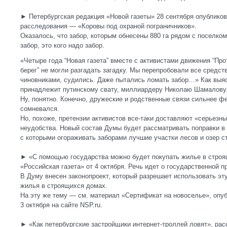
► Петербургская редакция «Новой газеты» 28 сентября опублико
расследования — «Коровы под охраной пограничников».
Оказалось, что забор, которым обнесены 880 га рядом с поселком
забор, это кого надо забор.
«Четыре года “Новая газета” вместе с активистами движения “Про
берег” не могли разгадать загадку. Мы перепробовали все средс
чиновниками, судились. Даже пытались ломать забор…» Как выяс
принадлежит путинскому свату, миллиардеру Николаю Шамалову.
Ну, понятно. Конечно, дружеские и родственные связи сильнее ф
сомневался.
Но, похоже, претензии активистов все-таки доставляют «серьез
неудобства. Новый состав Думы будет рассматривать поправки в 
с которыми огораживать заборами лучшие участки лесов и озер с
► «С помощью государства можно будет покупать жилье в стро
«Российская газета» от 4 октября. Речь идет о государственной
В Думу внесен законопроект, который разрешает использовать эт
жилья в строящихся домах.
На эту же тему — см. материал «Сертификат на новоселье», опу
3 октября на сайте NSP.ru.
► «Как петербургские застройщики интернет-троллей ловят», рас