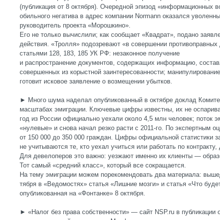
(публикация от 8 октября). Очередной эпизод «информационных в
обильного негатива в адрес компании Normann оказался уволенн
руководитель проекта «Морошкино».
Его не только вычислили; как сообщает «Квадрат», подано заявл
действия. «Тролля» подозревают «в совершении противоправных
статьями 128, 183, 185 УК РФ: незаконное получение
и распространение документов, содержащих информацию, соста
совершенных из корыстной заинтересованности; манипулирование
готовит исковое заявление о возмещении убытков.
► Много шума наделал опубликованный в октябре доклад Комите
масштабах эмиграции. Ключевые цифры известны, их не оспарива
год из России официально уехали около 4,5 млн человек; поток э
«нулевые» и снова начал резко расти с 2011-го. По экспертным о
от 150 000 до 350 000 граждан. Цифры официальной статистики за
не учитываются те, кто уехал учиться или работать по контракту, 
Для девелоперов это важно: уезжают именно их клиенты — образ
Тот самый «средний класс», который все сокращается.
На тему эмиграции можем порекомендовать два материала: выше
тября в «Ведомостях» статья «Лишние мозги» и статья «Что будет
опубликованная на «Фонтанке» 8 октября.
► «Налог без права собственности» — сайт NSP.ru в публикации о