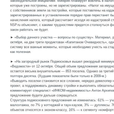
законодательной инициативе. Минфин планирует вовлечь в налог
которые уже построены, но не зарегистрированы. «Налог на имущ
с собственников земли за постройки, которые поставлены на када
зарегистрированных в установленном порядке прав перестанет б
начисления налога, который рассчитают исходя из кадастровой с
NSP.ru объясняет, с какими трудностями придется столкнуться 
закон работать не будет.
► «Выбор дачного участка — вопросы по существу». Материал, ра
октября, на две трети продиктован «Капитаном Очевидность», одн
систему все важные моменты, которые необходимо учесть на ста
как полезная.
► «На загородный рынок Подмосковья вышел рекордный миниму
«Ведомости» от 12 октября. Общий объем предложения загородн
остается весьма внушительным — 853 поселка. Однако за третий
полтора десятка. (Худшие показатели были только в 2009-м.)
«Выводить поселки становится все сложнее, нередко девелопер н
проект, а поддерживать динамику стройки и выполнять обязател
комментирует специалист «ИНКОМ-недвижимость» Антон Архипов.
предложение будети дальше сокращаться.
Структура подмосковного предложения не изменилась: 61% — уч
малоэтажка, по 7% у коттеджей и таун-хаузов, 3% — дуплексы. 
объектов относятся к эконом-классу, 16% — к сегменту «комфорт»