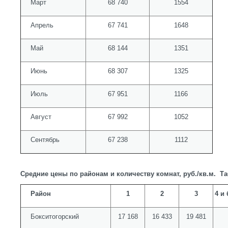
Март
68 740
1554
Апрель
67 741
1648
Май
68 144
1351
Июнь
68 307
1325
Июль
67 951
1166
Август
67 992
1052
Сентябрь
67 238
1112
Средние цены по районам и количеству комнат, руб./кв.м.
Та
Район
1
2
3
4 и
Бокситогорский
17 168
16 433
19 481