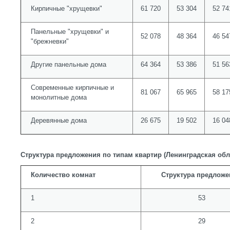
Кирпичные "хрущевки"
61 720
53 304
52 74
Панельные "хрущевки" и
52 078
48 364
46 54
"брежневки"
Другие панельные дома
64 364
53 386
51 56
Современные кирпичные и
81 067
65 965
58 17
монолитные дома
Деревянные дома
26 675
19 502
16 04
Структура предложения по типам квартир (Ленинградская об
Количество комнат
Структура предложе
1
53
2
29