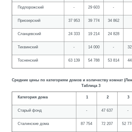
Подпорожский
-
29 603
-
Приозерский
37 953
39 774
34 862
Сланцевский
24 333
19 214
24 828
Тихвинский
-
14 000
-
32
Тосненский
63 139
54 788
53 814
44
Средние цены по категориям домов и количеству комнат (Лени
Таблица 3
Категория дома
1
2
3
Старый фонд
-
47 637
-
Сталинские дома
87 754
72 207
52 77