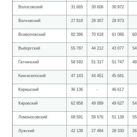
Волосовский
31 665
30 606
30 972
Волховский
27 818
28 307
28 973
Всеволожский
82 386
70 618
61 086
60
Выборгский
55 787
44 212
43 077
54
Гатчинский
58 592
51 317
51 747
48
Кингисеппский
47 143
44 451
45 681
Киришский
36 136
-
46 617
Кировский
62 858
49 089
49 627
54
Ломоносовский
68 591
59 576
51 139
55
Лужский
42 138
27 484
28 330
26