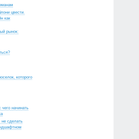
арманам
блони цвести.
н как
ый рынок:
ться?
оселок, которого
с чего начинать
ка
к не сделать
андшафтном