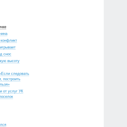
очке
нина
 конфликт
ыигрывает
д снос
скую высоту
 «Если следовать
, построить
льзя»
и от услуг УК
поселок
ился