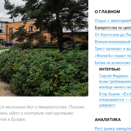
О ГЛАВНОМ
Отдых с акваторией
Банкротства по цеп
От Кнутссона до Ле
Военно-инженерный
Трест начинает и в
«ФилинЪ» пошел по
Битва за всеволож
ИНТЕРВЬЮ
Сергей Феденко:
всем требованиям
вообще ничего не
Егор Быков: «Есл
отказываются — 
умирает»
 несколько дел о банкротстве. Похоже,
речь идет о контроле над крупными
ок в Буграх.
АНАЛИТИКА
Рост рынка замедл