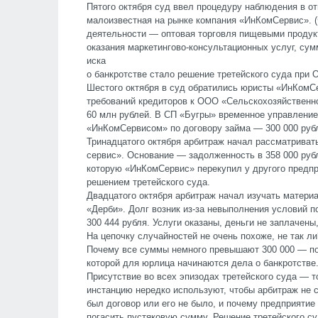
Пятого октября суд ввел процедуру наблюдения в о
малоизвестная на рынке компания «ИнКомСервис». (
деятельности — оптовая торговля пищевыми продукт
оказания маркетингово-консультационных услуг, сум
иска
о банкротстве стало решение третейского суда при
Шестого октября в суд обратились юристы «ИнКомСе
требований кредиторов к ООО «Сельскохозяйственно
60 млн рублей. В СП «Бугры» временное управление
«ИнКомСервисом» по договору займа — 300 000 рубл
Тринадцатого октября арбитраж начал рассматриват
сервис». Основание — задолженность в 358 000 рубл
которую «ИнКомСервис» перекупил у другого предп
решением третейского суда.
Двадцатого октября арбитраж начал изучать материа
«Дерби». Долг возник из-за невыполнения условий п
300 444 рубля. Услуги оказаны, деньги не заплачены,
На цепочку случайностей не очень похоже, не так ли
Почему все суммы немного превышают 300 000 — по
которой для юрлица начинаются дела о банкротстве
Присутствие во всех эпизодах третейского суда — 
инстанцию нередко используют, чтобы арбитраж не с
был договор или его не было, и почему предприяти
погасить пустяковую сумму. Решение третейского с