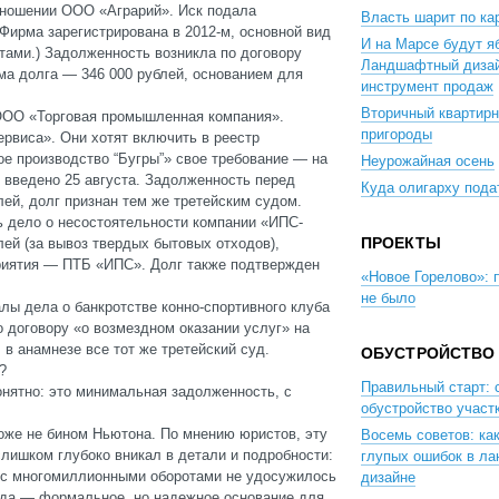
тношении ООО «Аграрий». Иск подала
Власть шарит по к
Фирма зарегистрирована в 2012-м, основной вид
И на Марсе будут я
ами.) Задолженность возникла по договору
Ландшафтный дизай
ма долга — 346 000 рублей, основанием для
инструмент продаж
Вторичный квартирн
 ООО «Торговая промышленная компания».
пригороды
рвиса». Они хотят включить в реестр
е производство “Бугры”» свое требование — на
Неурожайная осень
 введено 25 августа. Задолженность перед
Куда олигарху пода
ей, долг признан тем же третейским судом.
ь дело о несостоятельности компании «ИПС-
ПРОЕКТЫ
ей (за вывоз твердых бытовых отходов),
риятия — ПТБ «ИПС». Долг также подтвержден
«Новое Горелово»: п
не было
лы дела о банкротстве конно-спортивного клуба
о договору «о возмездном оказании услуг» на
 в анамнезе все тот же третейский суд.
ОБУСТРОЙСТВО
?
Правильный старт: 
нятно: это минимальная задолженность, с
обустройство участ
.
тоже не бином Ньютона. По мнению юристов, эту
Восемь советов: ка
лишком глубоко вникал в детали и подробности:
глупых ошибок в л
е с многомиллионными оборотами не удосужилось
дизайне
уда — формальное, но надежное основание для