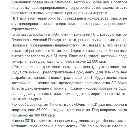
Основания: превышение плотности застройки более чем в полтор
по участку, зарезервированному под строительство школы; отсутс
проездов из жилых кварталов к региональным дорогам.
ППТ для этой территории был утвержден в ноябре 2012 года. А ве
функционировать новые градостроительные нормы, запрещающие
строительство.
Главный застройщик в «Южном» — компания ГСК, которую контро
Ленобласти Николай Пасяда. (Кстати, региональные нормативы он
Проверка, проведенная специалистами КАГ, показала, что изнач
высотный регламент в 30 метров. Однако в нескольких более по
высота составляла уже 51 метр. Плотность жилой застройки пред
гектар, а через два года получилось около 12 500 кв.м.
«Разрешения на строительство для участков, где уже возводятся
будут отменены. Градостроительные документы для “Южного” нео
разработать заново. В новых градпланах и ППТ будут значительн
застройки», — заявил зам. председателя правительства ЛО Миха
То есть действующие стройки в «Южном» корректировать не будут
на соседних участках строителям придется умерить аппетиты, чт
близкими к норме.
Как сообщает портал 47news, в ЖК «Олимп» ГСК уже построила по
квартир), еще 85 000 в стадии строительства. Под вопросом ока
примерно на 300 000 кв.м.
В июне 2016-го Комитет направил в администрацию Всеволожска 
устранить противоречия в документах. Это до сих пор не сделано