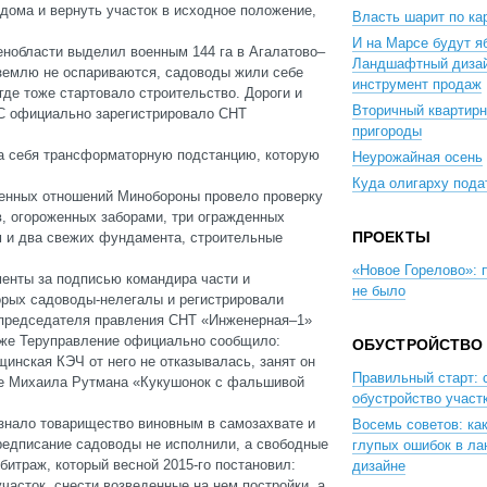
дома и вернуть участок в исходное положение,
Власть шарит по к
И на Марсе будут я
енобласти выделил военным 144 га в Агалатово–
Ландшафтный дизай
 землю не оспариваются, садоводы жили себе
инструмент продаж
где тоже стартовало строительство. Дороги и
Вторичный квартирн
НС официально зарегистрировало СНТ
пригороды
на себя трансформаторную подстанцию, которую
Неурожайная осень
Куда олигарху пода
енных отношений Минобороны провело проверку
в, огороженных заборами, три огражденных
ПРОЕКТЫ
м и два свежих фундамента, строительные
«Новое Горелово»: п
енты за подписью командира части и
не было
орых садоводы-нелегалы и регистрировали
я председателя правления СНТ «Инженерная–1»
 же Теруправление официально сообщило:
ОБУСТРОЙСТВО
щинская КЭЧ от него не отказывалась, занят он
Правильный старт: 
тье Михаила Рутмана «Кукушонок с фальшивой
обустройство участ
изнало товарищество виновным в самозахвате и
Восемь советов: ка
редписание садоводы не исполнили, а свободные
глупых ошибок в л
итраж, который весной 2015-го постановил:
дизайне
асток, снести возведенные на нем постройки, а