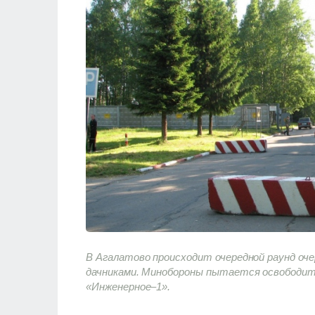
В Агалатово происходит очередной раунд оч
дачниками. Минобороны пытается освободит
«Инженерное–1».