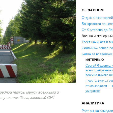
О ГЛАВНОМ
Отдых с акваторией
Банкротства по цеп
От Кнутссона до Ле
Военно-инженерный
Трест начинает и в
«ФилинЪ» пошел по
Битва за всеволож
ИНТЕРВЬЮ
Сергей Феденко:
всем требованиям
вообще ничего не
Егор Быков: «Есл
отказываются — 
умирает»
ередной тяжбы между военными и
ь участок 25 га, занятый СНТ
АНАЛИТИКА
Рост рынка замедл