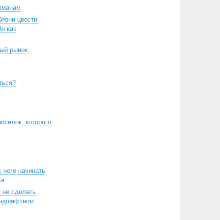
арманам
блони цвести.
н как
ый рынок:
ться?
оселок, которого
с чего начинать
ка
к не сделать
андшафтном