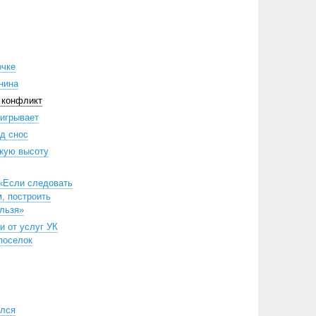
очке
нина
 конфликт
ыигрывает
д снос
скую высоту
 «Если следовать
, построить
льзя»
и от услуг УК
поселок
ился