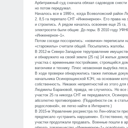
Арбитражный суд сначала обязал садоводов снести 
но потом передумал.
Началось все в 1990-х, когда Всеволожский район Л
2. 8,5 га перепало СНТ «Инженерное». Его права на
и строились. А рядом началось освоение еще 25 га, 
электросети были общие. До поры. В 2010 году УФ
«Инженерное–1».
Потом соседи поссорились: «новички» переписали 
«старожилы» считали общей. Посыпались жалобы.
В 2012-м Северо-Западное теруправление имуществ
и обнаружило на своей земле (25 га) 14 жилых домо
участка с временными постройками, строящийся до
вагончики и технику. Плюс незаконная вырубка леса.
В ходе проверки обнаружились также липовые докум
начальника Осинорощинской КЭЧ, на основании кот
собственность. Никаких неприятностей из этого дл
Людмилы Барановой, правда, не случилось. Но все
участок 25 га никогда СНТ не передавался, Осиноро
абсолютно противоправно. (Подробности см. в ста
родословной», ее легко найти в Интернете.)
В 2015-м Управление росреестра по Лен-области пр
предписало «устранить нарушение». Естественно, п
участки продолжали продавать. Военные пошли в арб
обязать товарищество «Инженерное–1» освободить уч