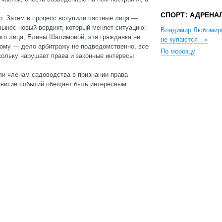
СПОРТ: АДРЕНА
о. Затем в процесс вступили частные лица —
вынес новый вердикт, который меняет ситуацию:
Владимир Любомир
го лица, Елены Шалимовой, эта гражданка не
не купаются…»
ому — дело арбитражу не подведомственно, все
По морозцу
кольку нарушает права и законные интересы
ли членам садоводства в признании права
звитие событий обещает быть интересным.