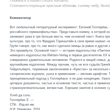
Поднялся и пошел стихи читать.
Соответствующие красным яблокам, синему небу, белой
Комментатор
Вот любопытный литературный эксперимент: Евгений Голлербах, 
российского германофильства». Представьте книжку, в которой 
занимают раза в три больше места, чем основной текст. Книга пр
культуре, про то, что Фридрих Горенштейн в свое время назвал «
Грубо говоря, про то, как много сделали немцы (а равно и другие
Это преамбула. Основной текст — история издательства «Пантео
немецкого издательства Reklam-Verlag в первое десятилетие ХХ 
совершенно удивительным человеком. Родился в нищей семье, до
крупнейшим издателем. Между прочим, чуть не вся судьба Гржеби
Гейдельберге, тюремным заключением в «Крестах» за несколько 
сатирическом журнале, ушла в примечания — мелким шрифтом. Т
принципиальный подход у Голлербаха: я не даю концепцию. Хват
цитирую документы, частью в основном тексте, частью в примеча
странноувлекательным, ветвистым. Хорошее занятие в осенних с
Хлеб да соль.
Голлербах Е. —
СПб.: Изд-во им.
Н.И. Новикова, 2016.