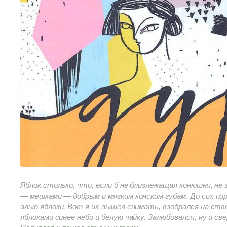
Яблок столько, что, если б не близлежащая конюшня, не 
— мешками — добрым и мягким конским губам. До сих по
алые яблоки. Вот я их вышел снимать, взобрался на ство
яблоками синее небо и белую чайку. Залюбовался, ну и св