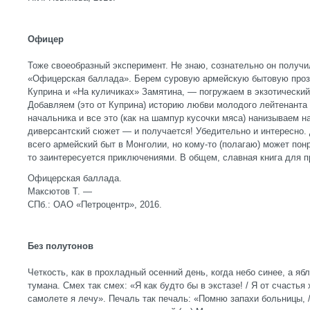
Офицер
Тоже своеобразный эксперимент. Не знаю, сознательно он получи
«Офицерская баллада». Берем суровую армейскую бытовую проз
Куприна и «На куличиках» Замятина, — погружаем в экзотический
Добавляем (это от Куприна) историю любви молодого лейтенанта 
начальника и все это (как на шампур кусочки мяса) нанизываем 
диверсантский сюжет — и получается! Убедительно и интересно. 
всего армейский быт в Монголии, но кому-то (полагаю) может понр
то заинтересуется приключениями. В общем, славная книга для 
Офицерская баллада.
Максютов Т. —
СПб.: ОАО «Петроцентр», 2016.
Без полутонов
Четкость, как в прохладный осенний день, когда небо синее, а яб
тумана. Смех так смех: «Я как будто бы в экстазе! / Я от счастья
самолете я лечу». Печаль так печаль: «Помню запахи больницы, /