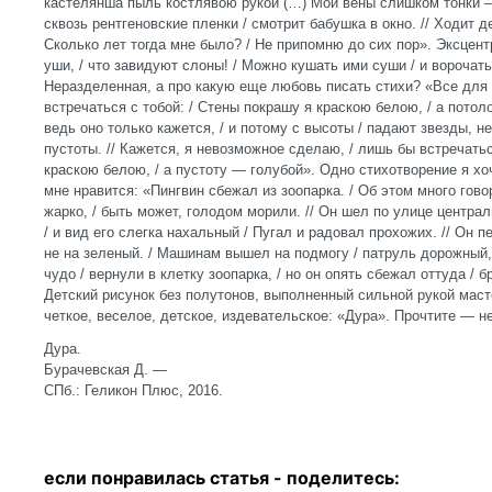
кастелянша пыль костлявою рукой (…) Мои вены слишком тонки —
сквозь рентгеновские пленки / смотрит бабушка в окно. // Ходит д
Сколько лет тогда мне было? / Не припомню до сих пор». Эксцентр
уши, / что завидуют слоны! / Можно кушать ими суши / и ворочат
Неразделенная, а про какую еще любовь писать стихи? «Все для 
встречаться с тобой: / Стены покрашу я краскою белою, / а пото
ведь оно только кажется, / и потому с высоты / падают звезды, н
пустоты. // Кажется, я невозможное сделаю, / лишь бы встречатьс
краскою белою, / а пустоту — голубой». Одно стихотворение я хо
мне нравится: «Пингвин сбежал из зоопарка. / Об этом много гово
жарко, / быть может, голодом морили. // Он шел по улице централ
/ и вид его слегка нахальный / Пугал и радовал прохожих. // Он п
не на зеленый. / Машинам вышел на подмогу / патруль дорожный, 
чудо / вернули в клетку зоопарка, / но он опять сбежал оттуда / 
Детский рисунок без полутонов, выполненный сильной рукой масте
четкое, веселое, детское, издевательское: «Дура». Прочтите — н
Дура.
Бурачевская Д. —
СПб.: Геликон Плюс, 2016.
если понравилась статья - п
оделитесь: