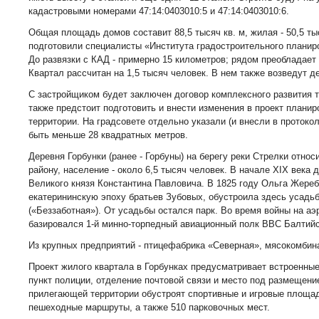
кадастровыми номерами 47:14:0403010:5 и 47:14:0403010:6.
Общая площадь домов составит 88,5 тысяч кв. м, жилая - 50,5 тыс
подготовили специалисты «Института градостроительного планир
До развязки с КАД - примерно 15 километров; рядом преобладает 
Квартал рассчитан на 1,5 тысяч человек. В нем также возведут де
С застройщиком будет заключен договор комплексного развития т
также предстоит подготовить и внести изменения в проект планир
территории. На градсовете отдельно указали (и внесли в протоко
быть меньше 28 квадратных метров.
Деревня Горбунки (ранее - Горбуны) на берегу реки Стрелки отно
району, население - около 6,5 тысяч человек. В начале XIX века 
Великого князя Константина Павловича. В 1825 году Ольга Жереб
екатерининскую эпоху братьев Зубовых, обустроила здесь усадь
(«Беззаботная»). От усадьбы остался парк. Во время войны на а
базировался 1-й минно-торпедный авиационный полк ВВС Балтий
Из крупных предприятий - птицефабрика «Северная», мясокомбина
Проект жилого квартала в Горбунках предусматривает встроенные
пункт полиции, отделение почтовой связи и место под размещени
прилегающей территории обустроят спортивные и игровые площад
пешеходные маршруты, а также 510 парковочных мест.