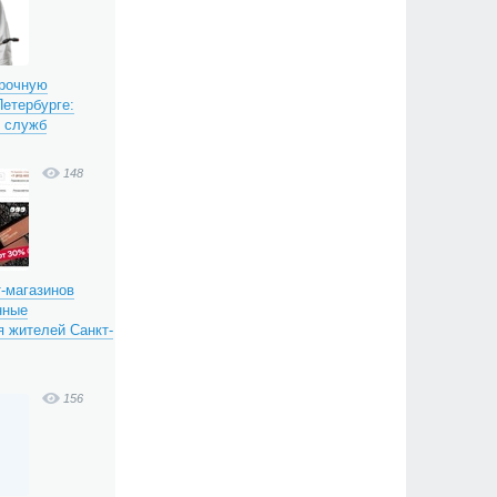
срочную
етербурге:
х служб
148
т-магазинов
нные
 жителей Санкт-
156