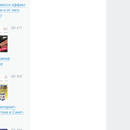
няется эффект
и и от чего
ат
177
азинов
ки
303
интернет-
тона в Санкт-