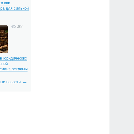
о как
гра для сильной
384
 в юридических
шней
асилья рекламы
ые новости