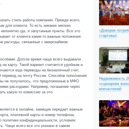
.
азать стиль работы компании. Прежде всего,
м для клиента. То есть никаких мелких
«Доверие потреб
непонятно где, и запутанные пункты. Все это
стартовал
ывает от клиента какие-то важные положения.
ые расходы, связанные с микрозаймом.
особами. Долгое время чаще всего выдавали
на карту. Такой вариант считается удобным и
речаются еще переводы на безналичный счет,
 перевод на почту России. Способов пополнения
Недвижимость 20
тобы не получилось, что предложенные в МФО
«сценариев жизн
ними расходами. Например, погашение через
впечатлений
ать какую-то комиссию за это.
рмляется в онлайне, заемщик передает важные
орта, платежной карты и номер телефона,
о политике конфиденциальности, условиях
ть. Чаще всего все это указано в самом