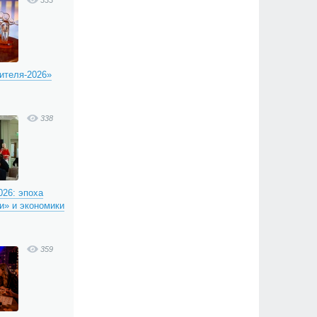
333
ителя-2026»
338
26: эпоха
и» и экономики
359