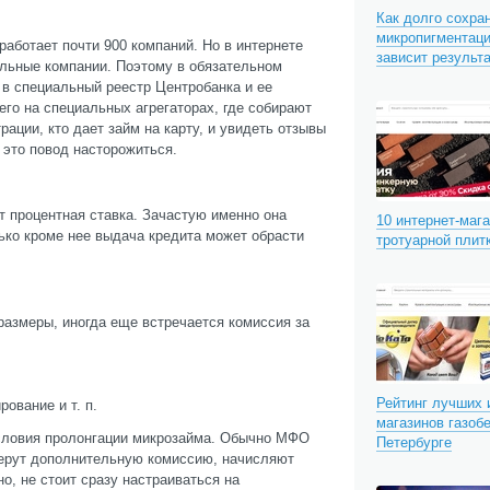
Как долго сохра
микропигментаци
аботает почти 900 компаний. Но в интернете
зависит результ
льные компании. Поэтому в обязательном
 в специальный реестр Центробанка и ее
его на специальных агрегаторах, где собирают
ации, кто дает займ на карту, и увидеть отзывы
 это повод насторожиться.
 процентная ставка. Зачастую именно она
10 интернет-маг
ько кроме нее выдача кредита может обрасти
тротуарной плит
размеры, иногда еще встречается комиссия за
Рейтинг лучших 
ование и т. п.
магазинов газобе
условия пролонгации микрозайма. Обычно МФО
Петербурге
 берут дополнительную комиссию, начисляют
, не стоит сразу настраиваться на