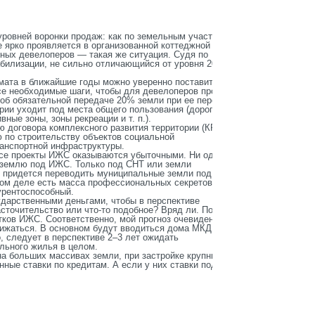
ровней воронки продаж: как по земельным участкам,
е ярко проявляется в организованной коттеджной
дных девелоперов — такая же ситуация. Судя по
абилизации, не сильно отличающийся от уровня 2024
рмата в ближайшие годы можно уверенно поставить
се необходимые шаги, чтобы для девелоперов проекты
об обязательной передаче 20% земли при ее переводе
рии уходит под места общего пользования (дороги,
ные зоны, зоны рекреации и т. п.).
договора комплексного развития территории (КРТ), в
 по строительству объектов социальной
ранспортной инфраструктуры.
все проекты ИЖС оказываются убыточными. Ни один
 землю под ИЖС. Только под СНТ или земли
у придется переводить муниципальные земли под ИЖС,
том деле есть масса профессиональных секретов,
урентоспособный.
ударственными деньгами, чтобы в перспективе
асточительство или что-то подобное? Вряд ли. Поэтому
тков ИЖС. Соответственно, мой прогноз очевиден:
ижаться. В основном будут вводиться дома МКД и
, следует в перспективе 2
–
3 лет ожидать
льного жилья в целом.
а больших массивах земли, при застройке крупными
ые ставки по кредитам. А если у них ставки под