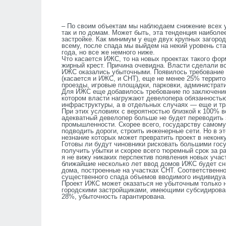
– По своим объектам мы наблюдаем снижение всех у
так и по домам. Может быть, эта тенденция наиболе
застройке. Как минимум у еще двух крупных загоро
всему, после спада мы выйдем на некий уровень ст
года, но все же немного ниже.
Что касается ИЖС, то на новых проектах такого фо
жирный крест. Причина очевидна. Власти сделали в
ИЖС оказались убыточными. Появилось требование 
(касается и ИЖС, и СНТ), еще не менее 25% террито
проезды, игровые площадки, парковки, административ
Для ИЖС еще добавилось требование по заключению 
котором власти нагружают девелопера обязанностью
инфраструктуры, а в отдельных случаях — еще и т
При этих условиях с вероятностью близкой к 100% 
адекватный девелопер больше не будет переводить
промышленности. Скорее всего, государству самом
подводить дороги, строить инженерные сети. Но в э
незнание которых может превратить проект в неконк
Готовы ли будут чиновники рисковать большими гос
получить убытки и скорее всего тюремный срок за р
я не вижу никаких перспектив появления новых учас
ближайшие несколько лет ввод домов ИЖС будет сн
дома, построенные на участках СНТ. Соответственно
существенного спада объемов вводимого индивидуа
Проект ИЖС может оказаться не убыточным только н
городскими застройщиками, имеющими субсидированн
28%, убыточность гарантирована.