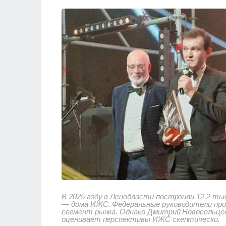
В 2025 году в Ленобласти построили 12,2 ты
— дома ИЖС. Федеральные руководители пр
сегмент рынка. Однако Дмитрий Новосельцев
оценивает перспективы ИЖС скептически.