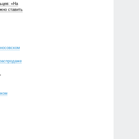
ьцев: «На
жно ставить
оносовском
 распродаже
Г
мком