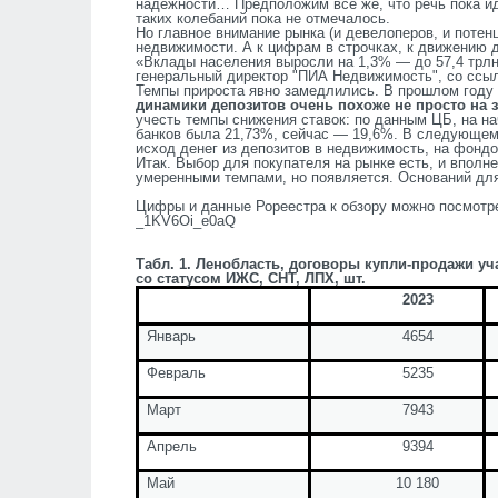
надежности… Предположим все же, что речь пока ид
таких колебаний пока не отмечалось.
Но главное внимание рынка (и девелоперов, и потенц
недвижимости. А к цифрам в строчках, к движению д
«Вклады населения выросли на 1,3% — до 57,4 трлн
генеральный директор
"
ПИА Недвижимость
"
, со ссы
Темпы прироста явно замедлились. В прошлом году
динамики депозитов очень похоже не просто на з
учесть темпы снижения ставок: по данным ЦБ, на на
банков была 21,73%, сейчас — 19,6%. В следующем
исход денег из депозитов в недвижимость, на фондо
Итак. Выбор для покупателя на рынке есть, и вполн
умеренными темпами, но появляется. Оснований для
Цифры и данные Рореестра к обзору можно посмотреть 
_1KV6Oi_e0aQ
Табл. 1. Ленобласть, договоры купли-продажи уч
со статусом ИЖС, СНТ, ЛПХ, шт.
2023
Январь
4654
Февраль
5235
Март
7943
Апрель
9394
Май
10 180