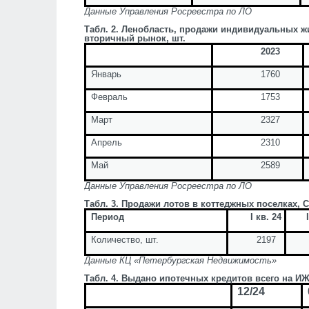
Данные Управления Росреестра по ЛО
Табл. 2. Ленобласть, продажи индивидуальных 
вторичный рынок, шт.
2023
Январь
1760
Февраль
1753
Март
2327
Апрель
2310
Май
2589
Данные Управления Росреестра по ЛО
Табл. 3. Продажи лотов в коттеджных поселках, С
Период
I
кв. 24
Количество, шт.
2197
Данные КЦ «Петербургская Недвижимость»
Табл. 4. Выдано ипотечных кредитов всего на ИЖ
12/24