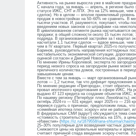
Активность на рынке выросла уже в майские праздни
С начала года, за январь — апрель, в регионе было 
статусе ИЖС, СНТ и ЛПХ. Это на 12% меньше, чем з
сделок). Но в целом — вполне приемлемый уровень 
продаж в новостройках на 50
–
60% не сравнить. В ме
тысячи участков. И, разумеется, покупают, чтобы по
введением новых законов со штрафами «за неисполь
В цивилизованном сегменте рынка насчитывается ок
продажи; в общей сложности около 15 тысяч лотов;
подряда. В организованной застройке за
I
квартал э
насчитали 1,1 тысячи сделок — вдвое меньше, чем з
чем в
IV
квартале. Первый квартал 2025-го получил
Баринов, руководитель направления коттеджных по
нестабильность экономической ситуации, дороговизн
оценкой согласен и Дмитрий Новосельцев, руководи
По мнению Ирины Королевой, эксперта по загородно
период низкого спроса на загородном рынке может зат
приличного количества домов, построенных в перио
завышенным ценам.
Вместе с тем за январь — март организованный рын
лотов — 1,2 тысячи, так что дефицит предложения з
По мнению редакции «Пригорода», стоит обратить в
провал ипотечного кредитования в сфере ИЖС. На р
выдано 47 123 кредита на создание объектов ИЖС; в 
По нашему региону (Петербург плюс Ленобласть): ию
октябрь 2024-го — 631 кредит, март 2025-го — 216 к
беремся судить о причинах; предположим лишь, чт
«семейная ипотека плюс эскроу» или не работает, ил
В федеральных СМИ (вдруг!) обсуждается тема сниж
«стоимость строительства снизилась на 15%, а цены
«Известия» (
https://iz.ru/1879558/iana-shturma/chast
25–30% популярные для возведения частных домов си
Снижаются цены на кровельные материалы и армату
считают причиной спада введение эскроу-счетов. Хо