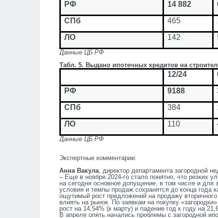
РФ
14 882
СПб
465
ЛО
142
Данные ЦБ РФ
Табл. 5. Выдано ипотечных кредитов на строител
12/24
РФ
9188
СПб
384
ЛО
110
Данные ЦБ РФ
Экспертные комментарии:
Анна Вакула
, директор департамента загородной н
– Еще в ноябре 2024-го стало понятно, что резких 
на сегодня основное допущение, в том числе и дл
условия и темпы продаж сохранятся до конца года к
ощутимый рост предложений на продажу вторичного 
влиять на рынок. По заявкам на покупку «загородк
рост на 14,54% (к марту) и падение год к году на 21,
В апреле опять начались проблемы с загородной ипо