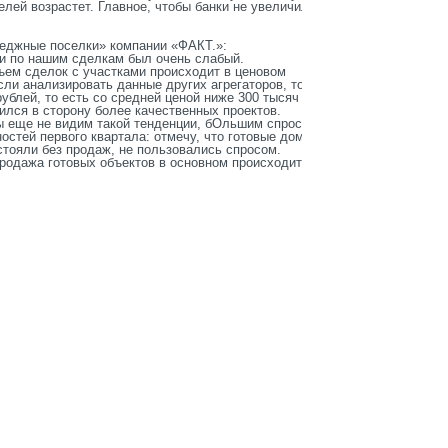
елей возрастет. Главное, чтобы банки не увеличили
теджные поселки» компании «ФАКТ.»:
и по нашим сделкам был очень слабый.
ъем сделок с участками происходит в ценовом
если анализировать данные других агрегаторов, то у
рублей, то есть со средней ценой ниже 300 тысяч за
ился в сторону более качественных проектов.
мы еще не видим такой тенденции, бОльшим спросом
стей первого квартала: отмечу, что готовые дома,
стояли без продаж, не пользовались спросом.
продажа готовых объектов в основном происходит на