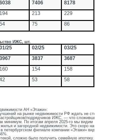
6038
7406
8178
194
213
229
54
75
86
ьство ИЖС, шт.
01/25
02/25
03/25
3967
3837
3687
160
154
158
42
53
58
едвижимости АН «Этажи»:
улучшений на рынке недвижимости РФ ждать не стоит. И
я застройщиков/подрядчиков ИЖС, — что сложившиеся
ак минимум. По итогам апреля 2025-го мы видим
жилья и загородной недвижимости. Это скоро начнет
и» в петербургском филиале компании «Этажи» видим
66%.
текой, сложно было получить семейную ипотеку. Но с