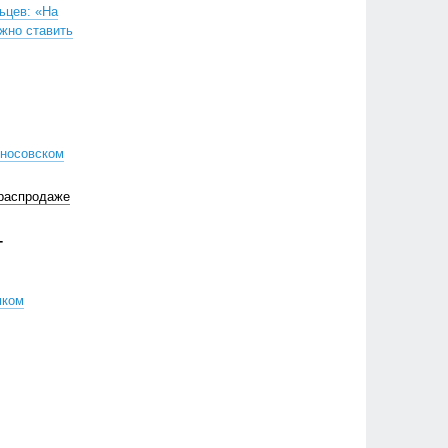
ьцев: «На
жно ставить
оносовском
 распродаже
Г
мком