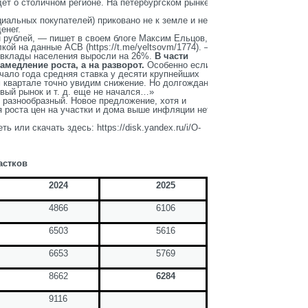
ет о столичном регионе. На петербургском рынке
иальных покупателей) приковано не к земле и не к
енег.
 рублей, — пишет в своем блоге Максим Ельцов,
лкой на данные АСВ (https://t.me/yeltsovm/1774). —
 вклады населения выросли на 26%.
В части
амедление роста, а на разворот.
Особенно если
чало года средняя ставка у десяти крупнейших
 квартале точно увидим снижение. Но долгожданный
вый рынок и т. д. еще не начался…»
е разнообразный. Новое предложение, хотя и
 роста цен на участки и дома выше инфляции нет.
или скачать здесь: https://disk.yandex.ru/i/O-
астков
2024
2025
4866
6106
6503
5616
6653
5769
8662
6284
9116