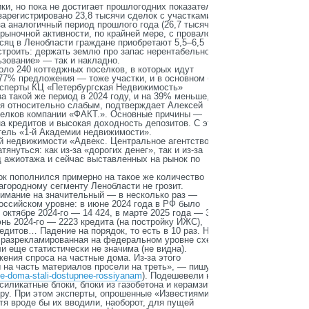
ки, но пока не достигает прошлогодних показателей.
зарегистрировано 23,8 тысячи сделок с участками в
а аналогичный период прошлого года (26,7 тысячи
рыночной активности, по крайней мере, с провалом
сяц в Ленобласти граждане приобретают 5,5
–
6,5
строить: держать землю про запас нерентабельно, а с
зование» — так и накладно.
оло 240 коттеджных поселков, в которых идут
 77% предложения — тоже участки, и в основном без
ксперты КЦ «Петербургская Недвижимость»
а такой же период в 2024 году, и на 39% меньше,
ся относительно слабым, подтверждает Алексей
селков компании «ФАКТ.». Основные причины —
а кредитов и высокая доходность депозитов. С этой
тель «1-й Академии недвижимости».
й недвижимости «Адвекс. Центральное агентство»,
януться: как из-за «дорогих денег», так и из-за
д ажиотажа и сейчас выставленных на рынок по
ок пополнился примерно на такое же количество
агородному сегменту Ленобласти не грозит.
нимание на значительный — в несколько раз —
оссийском уровне: в июне 2024 года в РФ было
октябре 2024-го — 14 424, в марте 2025 года — 3687.
нь 2024-го — 2223 кредита (на постройку ИЖС),
редитов… Падение на порядок, то есть в 10 раз. Не
о разрекламированная на федеральном уровне схема
и еще статистически не значима (не видна).
ения спроса на частные дома. Из-за этого
 на часть материалов просели на треть», — пишут
nye-doma-stali-dostupnee-rossiyanam
). Подешевели на
ликатные блоки, блоки из газобетона и керамзита.
ру. При этом эксперты, опрошенные «Известиями»,
тя вроде бы их вводили, наоборот, для пущей