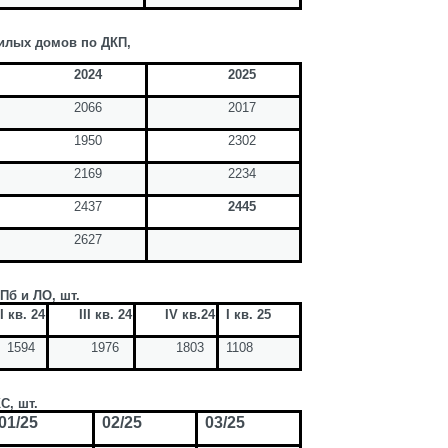
жилых домов по ДКП,
2024
2025
2066
2017
1950
2302
2169
2234
2437
2445
2627
Пб и ЛО, шт.
II
кв. 24
III
кв. 24
IV
кв.24
I
кв. 25
1594
1976
1803
1108
С, шт.
01/25
02/25
03/25