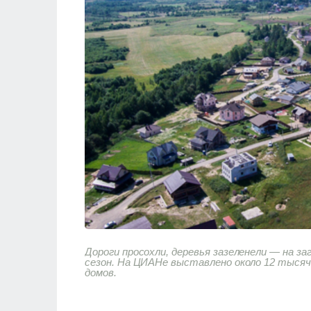
Дороги просохли, деревья зазеленели — на з
сезон. На ЦИАНе выставлено около 12 тысяч
домов.