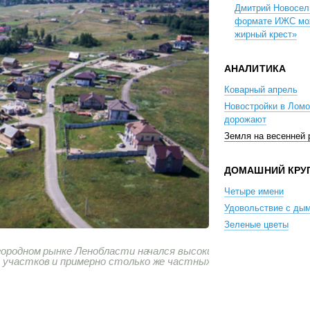
Дмитрий Новосел
формате ИЖС мо
жирный крест»
АНАЛИТИКА
Коварный апрель
Новостройки в Лом
дорожают
Земля на весенней
ДОМАШНИЙ КРУ
Четыре имени
Удовольствие с ды
Зеленые цветы
агородном рынке Ленобласти начался высокий
 участков и примерно столько же частных