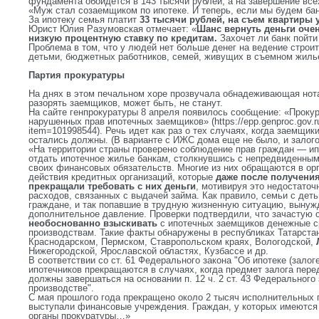
фундамента обойдется в 143 тысячи рублей, а на завершение все
«Муж стал созаемщиком по ипотеке. И теперь, если мы будем банк
За ипотеку семья платит
33 тысячи рублей, на съем квартиры 
Юрист Юлия Разумовская отмечает: «
Шанс вернуть деньги очен
низкую процентную ставку по кредитам.
Захочет ли банк пойти
Проблема в том, что у людей нет больше денег на ведение строит
детьми, бюджетных работников, семей, живущих в съемном жиль
Партия прокуратуры
На днях в этом печальном хоре прозвучала обнадеживающая нота.
разорять заемщиков, может быть, не станут.
На сайте генпрокуратуры 8 апреля появилось сообщение: «Проку
нарушенных прав ипотечных заемщиков» (https://epp.genproc.gov.r
item=101998544). Речь идет как раз о тех случаях, когда заемщик
остались должны. (В варианте с ИЖС дома еще не было, и залого
«На территории страны проверено соблюдение прав граждан — и
отдать ипотечное жилье банкам, столкнувшись с непредвиденным
своих финансовых обязательств. Многие из них обращаются в ор
действия кредитных организаций, которые
даже после получени
прекращали требовать с них деньги
, мотивируя это недостаточ
расходов, связанных с выдачей займа. Как правило, семьи с дет
граждане, и так попавшие в трудную жизненную ситуацию, вынуж
дополнительное давление. Проверки подтвердили, что зачастую
необоснованно взыскивать
с ипотечных заемщиков денежные с
производствам. Такие факты обнаружены в республиках Татарстан
Краснодарском, Пермском, Ставропольском краях, Вологодской,
Нижегородской, Ярославской областях, Кузбассе и др.
В соответствии со ст. 61 Федерального закона
"
Об ипотеке (залог
ипотечников прекращаются в случаях, когда предмет залога пере
должны завершаться на основании п. 12 ч. 2 ст. 43 Федерального
производстве
"
.
С мая прошлого года прекращено около 2 тысяч исполнительных 
выступали финансовые учреждения. Граждан, у которых имеются
органы прокуратуры…»