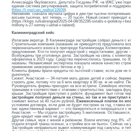
Александра Якубовского, депутата Госдумы РФ, «в ИЖС уже поря
единая система регулирования, защита потребителей и поддержк
(
https://t.me/cian_realtor/10939
).
Напомним: сначала звучала цифра в две-три тысячи потерпевших,
восьми тысячах, вот теперь — 20 тысяч. Новый сюжет приводит 
(https://klops.ru/kaliningrad/2025-04-08/352295-ostalis-s-ipotekoy-i-be
milliony-s-27-semey-i-uehal-v-tailand).
Калининградский кейс
Излагаем вкратце. В Калининграде застройщик собрал деньги с к
Строительная компания (название не приводится) предложила воз
первоначального взноса в пригороде Калининграда Холмогоровке
предложение. Кто-то получил недострой с недостатками, другие 
Возбуждены три уголовных дела. Застройщик на связь с клиента
оформлена в 2023 году. Средства перечислялись траншами, по 3
названы. Независимая экспертиза показала низкое качество строи
применение низкопрочного бетона и пр.).
Клиенты фирмы брали кредиты по льготной ставке; если дом не п
рыночную.
Сюжет. Анастасия — 34-летняя мать двоих детей и сейчас берем
строить дом, потому что за 6 млн квартиру в 90 кв. м не найти. П
Руководитель фирмы приходил на все встречи. Семейную ипотек
траншами в соответствии с этапами строительства: закладка фун
крыши. Застройщик приступил к работе, фундамент был готов че
застройщик получил деньги на стены, но так и не приступил 
снимает жилье за 40 тысяч рублей
. Ежемесячный плат
е
ж по ип
условиям договора, если дом не будет построен за год, ставка в
нас единственный вариант — это банкротиться и попрощаться с м
Анастасия. — Мы отдали застройщику 5 миллионов. Оставшихся д
один кредит нам никто не даст».
Другая семья, муж с женой и ребенком. Взяли ипотеку под 8%. «
отдали второй транш осенью, а стройки все не было». Сейчас на
Застройщик неправильно вывел коммуникации под санузлы, и теп