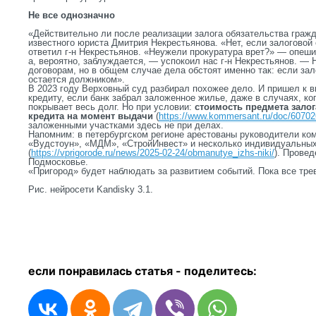
Не все однозначно
«Действительно ли после реализации залога обязательства гра
известного юриста Дмитрия Некрестьянова. «Нет, если залоговой 
ответил г-н Некрестьянов. «Неужели прокуратура врет?» — опеши
а, вероятно, заблуждается, — успокоил нас г-н Некрестьянов. —
договорам, но в общем случае дела обстоят именно так: если зал
остается должником».
В 2023 году Верховный суд разбирал похожее дело. И пришел к в
кредиту, если банк забрал заложенное жилье, даже в случаях, к
покрывает весь долг. Но при условии:
стоимость предмета зало
кредита на момент выдачи
(
https://www.kommersant.ru/doc/6070
заложенными участками здесь не при делах.
Напомним: в петербургском регионе арестованы руководители ко
«Вудстоун», «МДМ», «СтройИнвест» и несколько индивидуальны
(
https://vprigorode.ru/news/2025-02-24/obmanutye_izhs-niki/
). Прове
Подмосковье.
«Пригород» будет наблюдать за развитием событий. Пока все тре
Рис. нейросети
Kandisky
3.1.
если понравилась статья - п
оделитесь: