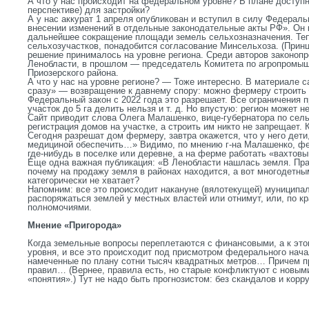
А что у нас происходит на федеральном уровне? В плане доступн
перспективе) для застройки?
А у нас аккурат 1 апреля опубликован и вступил в силу Федерал
внесении изменений в отдельные законодательные акты РФ». Он 
дальнейшее сокращение площади земель сельхозназначения. Теп
сельхозучастков, понадобится согласование Минсельхоза. (Принц
решение принималось на уровне региона. Среди авторов законопр
Ленобласти, в прошлом — председатель Комитета по агропромыш
Приозерского района.
А что у нас на уровне регионе? — Тоже интересно. В материале с
сразу» — возвращение к давнему спору: можно фермеру строить
Федеральный закон с 2022 года это разрешает. Все ограничения п
участок до 5 га делить нельзя и т. д. Но впустую: регион может 
Сайт приводит слова Олега Малашенко, вице-губернатора по сел
регистрация домов на участке, а строить им никто не запрещает.
Сегодня разрешат дом фермеру, завтра окажется, что у него дети
медициной обеспечить…» Видимо, по мнению г-на Малашенко, фе
где-нибудь в поселке или деревне, а на ферме работать «вахтов
Еще одна важная публикация: «В Ленобласти нашлась земля. Пра
почему на продажу земля в районах находится, а вот многодетн
категорически не хватает?
Напомним: все это происходит накануне (вялотекущей) муниципа
распоряжаться землей у местных властей или отнимут, или, по кр
полномочиями.
Мнение «Пригорода»
Когда земельные вопросы переплетаются с финансовыми, а к это
уровня, и все это происходит под присмотром федерального нача
намеченные по плану сотни тысяч квадратных метров… Причем пр
правил… (Вернее, правила есть, но старые конфликтуют с новыми
«понятия».) Тут не надо быть прогнозистом: без скандалов и корр