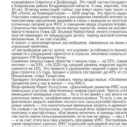
планировали собраться в Доброграде. Это такой частно-государс
в Ковровском районе Владимирской области. О нем, впрочем, тож
10 лет, 30 млрд инвестиций; сейчас там живут около трех тысяч ч
ЖК «Полис на Комендантском» — 6000 квартир. Это просто задач
Участники совещания говорили о расширении семейной ипотеки (н
перспективах расселения аварийки в связи с выводом из эксплуа
солнечных батарей для ЖКХ; о смещении ввода социалки вправо, 
строительстве паркингов после жилых корпусов, иначе не окупает
присутствовала глава ЦБ Эльвира Набиуллина; ничего утешительн
еще не переварил ее предыдущую цитату: период высокой ключев
бесконечным. И на том спасибо.
А значит, у многоквартирных застройщиков, завязанных на банки
серьезные проблемы.
«У застройщиков растут долги, что угрожает устойчивости бизнес
привести к сокращению занятости в отрасли, негативно сказаться
президент РФ Владимир Путин.
Снижение запуска новых проектов с начала года — на 23%, сок
ипотеки — на 53%. «За 2024 год средний уровень покрытия задол
снизился на 13%. Это привело к удорожанию средней ставки по 
Дом строится 2,5 года, процент к уплате составляет до 40% от 
Минниханов, глава Татарстана.
Президент потребовал не снижать темпы ввода жилья: «Особенн
процентов уже у нас в жилье — это ИЖС».
Вице-премьер Марат Хуснуллин: «Дальнейшее развитие ИЖС огра
земельных участков, обеспеченных инфраструктурой. Просто этот
имеющиеся свободные участки… Но в то же время у нас много се
различных земель, неэффективно используемых. То есть у нас р
фактически закрыто землями лесного или сельскохозяйственного
новых земель — это значительные временные затраты и админис
По словам г-на Хуснуллина, строительный блок правительства пр
генпланы и мастер-планы. «Как можно включить в границы насел
том числе земли сельхозназначения, если они не ценны, — мы с
— и за счет этого все-таки ускорить программу ИЖС. Востребова
также предложил сделать ИЖС отдельной программой внутри на