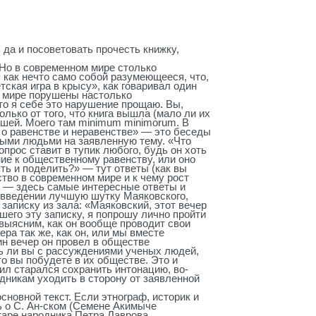
ь да и посоветовать прочесть книжку,
Но в современном мире столько
 как нечто само собой разумеющееся, что,
ская игра в крысу», как говаривал один
м мире порушены настолько
о я себе это нарушение прощаю. Вы,
олько от того, что книга вышла (мало ли их
рошей. Моего там
minimum
minimorum
. В
 о равенстве и неравенстве» — это беседы
ыми людьми на заявленную тему. «Что
опрос ставит в тупик любого, будь он хоть
ие к общественному равенству, или оно
ть и поделить?» — тут ответы (как вы
ство в современном мире и к чему рост
 — здесь самые интересные ответы и
 введении лучшую шутку Маяковского,
 записку из зала: «Маяковский, этот вечер
его эту записку, я попрошу лично пройти
 выясним, как он вообще проводит свои
ера так же, как он, или мы вместе
н вечер он пров
е
л в обществе
ь ли вы с рассуждениями уч
е
ных людей,
то вы побудете в их обществе. Это и
сил старался сохранить интонацию, во-
едникам уходить в сторону от заявленной
сновной текст. Если этнограф, историк и
 о С. Ан-ском (Семене Акимыче
таре народника Петра Лаврова,