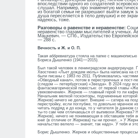
впоследствии одного из создателей эсеровско
слушал. Например, про знаменитую мистическ
из богатой семьи не разрешают выйти замуж за
душа переселяется в тело девушки) и е
е
экран
надеюсь, тоже.
Разговоры о равенстве и неравенстве:
Соци
неравенство глазами мыслителей и ученых. Авт.-
Мацкевич. — С
П
б., Издательство Европейског
— 288 с.
Вечность и Ж. и О. П.
Такая аббревиатура стояла на папке с машинописью
—
Бориса Дышленко (1941
2015).
Был такой человек в ленинградском андерграунде. 
Хвостенко «Льет дождем июль» была написана на с
были писаны с 1983 по 2011. Публиковались частям
«Обводный канал», потом в перестроечных и пост-п
(следом — петербургская) «Звезда». В 2024 году вс
фантасмагорической повестью: от первой главы «Ж
увековечение». Жернов — главный герой то ли кафки
Начальник мелкой госконторы, подчиненные которой 
Жернов) ничего не делают. Внешне — сатира на поз
перестройку, если поглубже, то довольно мрачное и
читать подряд и до конца, то у читателя (в данном 
ты-то сам чем отличаешься от выпивохи Жернова? Н
Жернов), ничего не понимающая в обставшем тебя аб
книг (в отличие от Жернова) ты ни прочел...» У Жер
начальство велело — значит, так надо». У тебя и это
Борис Дышленко. Жернов и общественные процессы. —