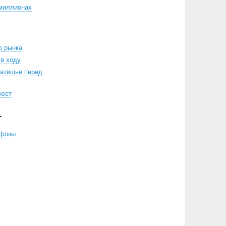
 миллионах
о рынка
в ходу
затишье перед
неет
Г
рфозы