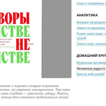
Спор о потерянных
АНАЛИТИКА
Инерция загородног
Земля по-прежнему 
Рынок новостроек: 
грозой
Элита скоро зазеле
ДОМАШНИЙ КРУ
Муринские метамо
Нечаянные радости
Красна изба рыбой!
енная с корнем старая огромная
асток, не портит настроения. Тем паче
снег сойдет — распилю, уберу. Жалко,
В такие дни хочется поделиться своей