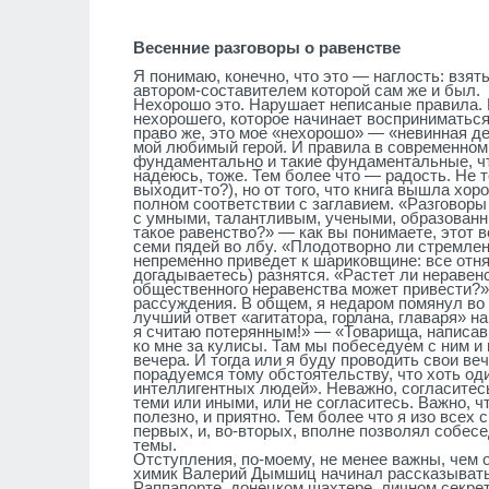
Весенние разговоры о равенстве
Я понимаю, конечно, что это — наглость: взят
автором-составителем которой сам же и был.
Нехорошо это. Нарушает неписаные правила. 
нехорошего, которое начинает восприниматься
право же, это мое «нехорошо» — «невинная дет
мой любимый герой. И правила в современно
фундаментально и такие фундаментальные, чт
надеюсь, тоже. Тем более что — радость. Не т
выходит-то?), но от того, что книга вышла хо
полном соответствии с заглавием. «Разговоры
с умными, талантливым, учеными, образованн
такое равенство?» — как вы понимаете, этот в
семи пядей во лбу. «Плодотворно ли стремлен
непременно приведет к шариковщине: все отня
догадываетесь) разнятся. «Растет ли неравен
общественного неравенства может привести?»
рассуждения. В общем, я недаром помянул во
лучший ответ «агитатора, горлана, главаря» на
я считаю потерянным!» — «Товарища, написавш
ко мне за кулисы. Там мы побеседуем с ним и
вечера. И тогда или я буду проводить свои веч
порадуемся тому обстоятельству, что хоть оди
интеллигентных людей». Неважно, согласитес
теми или иными, или не согласитесь. Важно, ч
полезно, и приятно. Тем более что я изо всех 
первых, и, во-вторых, вполне позволял собес
темы.
Отступления, по-моему, не менее важны, чем о
химик Валерий Дымшиц начинал рассказывать
Раппапорте, донецком шахт
е
ре, личном секре