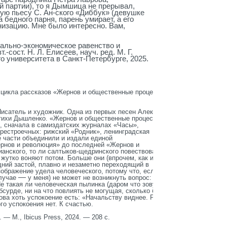
й партии), то я Дымшица не прерывал,
ую пьесу С. Ан-ского «Диббук» (девушке
 бедного парня, парень умирает, а его
изацию. Мне было интересно. Вам,
ально-экономическое равенство и
сост. Н. Л. Елисеев, науч. ред. М. Г.
о университета в Санкт-Петербурге, 2025.
 цикла рассказов «Жернов и общественные процессы»
Писатель и художник. Одна из первых песен Алексея
тихи Дышленко. «Жернов и общественные процессы»
и, сначала в самиздатских журналах «Часы»,
ерестроечных: рижский «Родник», ленинградская
е части объединили и издали единой
ернов и революция» до последней «Жернов и
анского, то ли салтыков-щедринского повествования.
жутко воняют потом. Больше они (впрочем, как и сам
дний застой, плавно и незаметно переходящий в
зображение удела человеческого, потому что, если
—
случае
у меня) не может не возникнуть вопрос: «А
е такая ли человеческая пылинка (даром что зовут
сурде, ни на что повлиять не могущая, сколько бы ты
нова хоть успокоение есть: «Начальству виднее. Раз
го успокоения нет. К счастью.
 М., Ibicus Press, 2024. — 208 c.