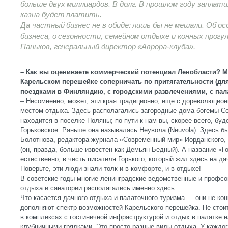
больше двух миллиардов. В долг. В прошлом году заплатил
казна будет платить.
Да частный бизнес не в обиде: лишь бы не мешали. Об 
бизнеса, о сезонности, семейном отдыхе и конных прогу
Паньков, генеральный директор «Аврора-клуба».
– Как вы оцениваете коммерческий потенциал Ленобласти? М
Карельском перешейке соперничать по притягательности (для
поездками в Финляндию, с городскими развлечениями, с па
– Несомненно, может, эти края традиционно, еще с дореволюцио
местом отдыха. Здесь располагались загородные дома богемы Се
находится в поселке Поляны; по пути к нам вы, скорее всего, бу
Горьковское. Раньше она называлась Неувола (Neuvola). Здесь б
Болотнова, редактора журнала «Современный мир» Иорданского,
(он, правда, больше известен как Демьян Бедный). А название «Г
естественно, в честь писателя Горького, который жил здесь на д
Поверьте, эти люди знали толк и в комфорте, и в отдыхе!
В советские годы многие ленинградские ведомственные и профсо
отдыха и санатории располагались именно здесь.
Что касается дачного отдыха и палаточного туризма — они не кон
дополняют спектр возможностей Карельского перешейка. Не сто
в комплексах с гостиничной инфраструктурой и отдых в палатке н
клубничными грядками. Это просто разные виды отдыха. У каждог