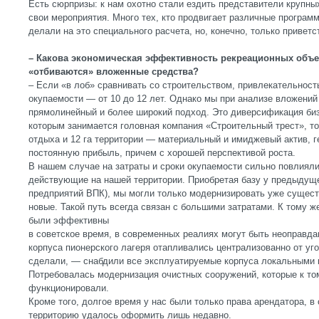
Есть сюрпризы: к нам охотно стали ездить представители крупны
свои мероприятия. Много тех, кто продвигает различные програм
делали на это специального расчета, но, конечно, только приветс
– Какова экономическая эффективность рекреационных объек
«отбиваются» вложенные средства?
– Если «в лоб» сравнивать со строительством, привлекательност
окупаемости — от 10 до 12 лет. Однако мы при анализе вложений
прямолинейный и более широкий подход. Это диверсификация би
которым занимается головная компания «Строительный трест», т
отдыха и 12 га территории — материальный и имиджевый актив, 
постоянную прибыль, причем с хорошей перспективой роста.
В нашем случае на затраты и сроки окупаемости сильно повлияли
действующие на нашей территории. Приобретая базу у предыдуще
предприятий ВПК), мы могли только модернизировать уже сущест
новые. Такой путь всегда связан с большими затратами. К тому 
были эффективны
в советское время, в современных реалиях могут быть неоправда
корпуса пионерского лагеря отапливались централизованно от уго
сделали, — снабдили все эксплуатируемые корпуса локальными
Потребовалась модернизация очистных сооружений, которые к то
функционировали.
Кроме того, долгое время у нас были только права арендатора, 
территорию удалось оформить лишь недавно.