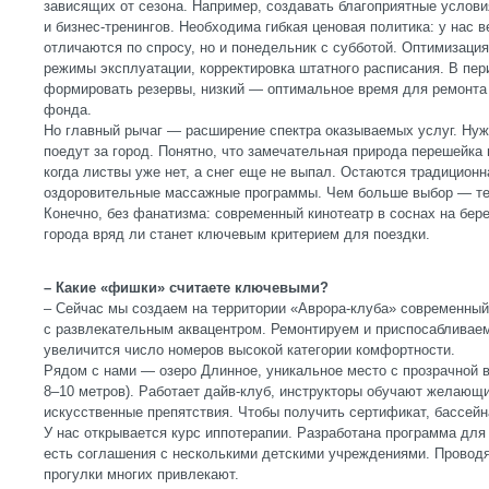
зависящих от сезона. Например, создавать благоприятные услов
и бизнес-тренингов. Необходима гибкая ценовая политика: у нас 
отличаются по спросу, но и понедельник с субботой. Оптимизация
режимы эксплуатации, корректировка штатного расписания. В пе
формировать резервы, низкий — оптимальное время для ремонта 
фонда.
Но главный рычаг — расширение спектра оказываемых услуг. Нуж
поедут за город. Понятно, что замечательная природа перешейка
когда листвы уже нет, а снег еще не выпал. Остаются традиционн
оздоровительные массажные программы. Чем больше выбор — те
Конечно, без фанатизма: современный кинотеатр в соснах на бере
города вряд ли станет ключевым критерием для поездки.
– Какие «фишки» считаете ключевыми?
– Сейчас мы создаем на территории «Аврора-клуба» современны
с развлекательным аквацентром. Ремонтируем и приспосабливае
увеличится число номеров высокой категории комфортности.
Рядом с нами — озеро Длинное, уникальное место с прозрачной 
8–10 метров). Работает дайв-клуб, инструкторы обучают желающ
искусственные препятствия. Чтобы получить сертификат, бассейн
У нас открывается курс иппотерапии. Разработана программа для
есть соглашения с несколькими детскими учреждениями. Проводя
прогулки многих привлекают.