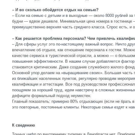
– И во сколько обойдется отдых на семью?
– Если на семью с детьми и в выходные — около 8000 рублей за 
будни — вдвое дешевле. Минимальная цена номера в гостинице 
преимущественно верхняя часть среднего класса. Спрос есть, и о
– Как решается проблема персонала? Чем привлечь квалиф
– Для сферы услуг это по-настоящему важный вопрос. Ничто друг
впечатление об отдыхе, как отношение персонала к гостям. Можно
качестве сервиса в туристической отрасли, а можно — о большом
повышения эффективности. В нашем случае добавляется фактор 
становится критическим. Даже создание служебного жилого фонд
Основной упор делаем на «выращивание своих». Большая часть
из ближайших населенных пунктов, регулярно проводим меропри
квалификации и аттестации. Все под руководством профессиона
поощряем за хороший труд, идем навстречу в сложных жизненных
дефиците формальный подход неуместен.
Главный показатель: примерно 80% отдыхающих (если не брать в
это повторные, постоянные клиенты. Некоторые семьи ездят к нам
К сведению
Точных цифр по внутреннему туризму в Ленобласти нет. Приблизит