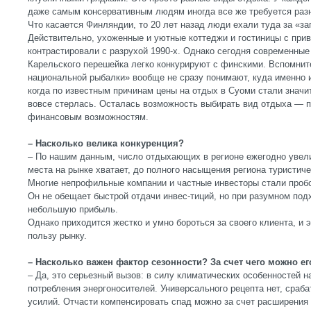
даже самым консервативным людям иногда все же требуется раз
Что касается Финляндии, то 20 лет назад люди ехали туда за «з
Действительно, ухоженные и уютные коттеджи и гостиницы с пр
контрастировали с разрухой 1990-х. Однако сегодня современные
Карельского перешейка легко конкурируют с финскими. Вспомнит
национальной рыбалки» вообще не сразу понимают, куда именно и
когда по известным причинам цены на отдых в Суоми стали значи
вовсе стерлась. Осталась возможность выбирать вид отдыха — по
финансовым возможностям.
– Насколько велика конкуренция?
– По нашим данным, число отдыхающих в регионе ежегодно увели
места на рынке хватает, до полного насыщения региона туристич
Многие непрофильные компании и частные инвесторы стали пробо
Он не обещает быстрой отдачи инвес-тиций, но при разумном под
небольшую прибыль.
Однако приходится жестко и умно бороться за своего клиента, и э
пользу рынку.
– Насколько важен фактор сезонности? За счет чего можно е
– Да, это серьезный вызов: в силу климатических особенностей н
потребления энергоносителей. Универсального рецепта нет, сраба
усилий. Отчасти компенсировать спад можно за счет расширения 