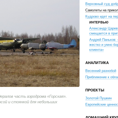
Верховный суд доб
Самолеты на прико
Кудрово идет на пе
ИНТЕРВЬЮ
Александр Царев
смещается в при
Андрей Паньков:
жестко и умно бо
клиента»
АНАЛИТИКА
Весенний разнобой
Приближение к обла
ПРОЕКТЫ
алов часть аэродрома «Горская».
Золотой Пушкин
осой и стоянкой для небольших
Европейские ценнос
ДОМАШНИЙ КРУ