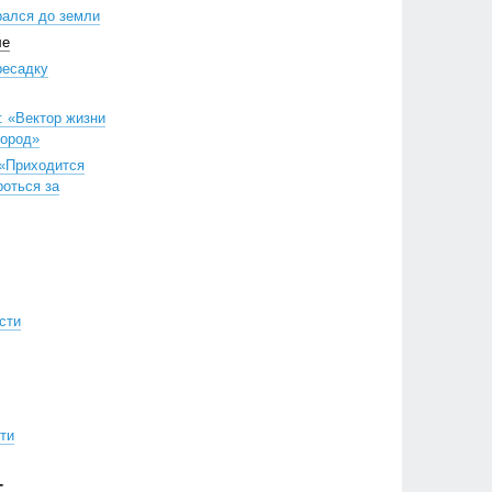
рался до земли
ле
ресадку
: «Вектор жизни
город»
 «Приходится
роться за
сти
ти
Г