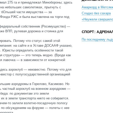
нимал 275 га и принадлежал Минобороны; здесь
на небольших самолетиках, прыгнуть с
Амаркорд в Метсяк
от бОльшей части имущества — за
Сладко без сахара
 Фонда РЖС и была выставлена на торги под
«Неужели свершило
 федеральный собственник (Росимущество) —
аже ВПП, рулевая дорожка и стоянка для
СПОРТ: АДРЕНА
По последнему льд
ровать. Потому что статус самой этой
компания: на сайте и в Уставе ДОСААФ указано,
». Юристы определить особенности такой
я структура» — это теперь модно. (Вроде как
я лавочка — в зависимости от конкретной
здесь аэроклуб — неизвестно. Потому что для
нвестор с полугосударственной организацией
ольшие аэродромы в Горелово, Касимово. Но
ть частный аэроклуб на военном аэродроме —
 беда: по документам это земли
 их в земли транспорта никто не собирается.
ачем-то залили взлетно-посадочную полосу
, по обсуждениям на форуме — полеты с нее
аэропорта…