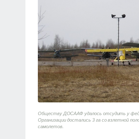
Обществу ДОСААФ удалось отсудить у федер
Организации достались 3 га со взлетной пол
самолетов.