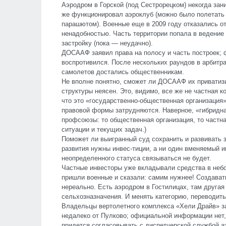
Аэродром в Горской (под Сестрорецком) некогда за
же функционировал аэроклуб (можно было полетать 
парашютом). Военные еще в 2009 году отказались 
ненадобностью. Часть территории попала в ведение
застройку (пока — неудачно).
ДОСААФ заявил права на полосу и часть построек;
воспротивился. После нескольких раундов в арбитр
самолетов достались общественникам.
Не вполне понятно, сможет ли ДОСААФ их приватизи
структуры неясен. Это, видимо, все же не частная 
что это «государственно-общественная организация
правовой формы затрудняются. Наверное, «гибридна
профсоюзы: то общественная организация, то частна
ситуации и текущих задач.)
Поможет ли выигранный суд сохранить и развивать 
развития нужны инвес-тиции, а ни один вменяемый и
неопределенного статуса связываться не будет.
Частные инвесторы уже вкладывали средства в неб
пришли военные и сказали: самим нужнее! Создава
нереально. Есть аэродром в Гостилицах, там другая
сельхозназначения. И менять категорию, переводить
Владельцы вертолетного комплекса «Хели Драйв» з
недалеко от Пулково; официальной информации нет
придется согласовывать с диспетчерской службой 