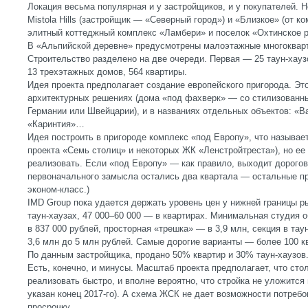
Локация весьма популярная и у застройщиков, и у покупателей. 
Mistola Hills (застройщик — «Северный город») и «Близкое» (от к
элитный коттеджный комплекс «Ламбери» и поселок «Охтинское 
В «Альпийской деревне» предусмотрены малоэтажные многокварт
Строительство разделено на две очереди. Первая — 25 таун-хаузо
13 трехэтажных домов, 564 квартиры.
Идея проекта предполагает создание европейского пригорода. Эт
архитектурных решениях (дома «под фахверк» — со стилизованн
Германии или Швейцарии), и в названиях отдельных объектов: «В
«Каринтия»…
Идея построить в пригороде комплекс «под Европу», что называет
проекта «Семь столиц» и некоторых ЖК «Ленстройтреста»), но ее 
реализовать. Если «под Европу» — как правило, выходит дорогова
первоначального замысла остались два квартала — остальные п
эконом-класс.)
IMD Group пока удается держать уровень цен у нижней границы рын
таун-хаузах, 47 000–60 000 — в квартирах. Минимальная студия 
в 837 000 рублей, просторная «трешка» — в 3,9 млн, секция в тау
3,6 млн до 5 млн рублей. Самые дорогие варианты — более 100 к
По данным застройщика, продано 50% квартир и 30% таун-хаузов
Есть, конечно, и минусы. Масштаб проекта предполагает, что ст
реализовать быстро, и вполне вероятно, что стройка не уложится 
указан конец 2017-го). А схема ЖСК не дает возможности потреб
просрочку.