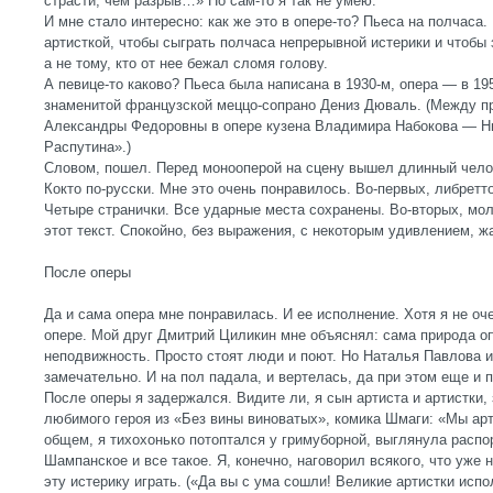
страсти, чем разрыв…» Но сам-то я так не умею.
И мне стало интересно: как же это в опере-то? Пьеса на полчаса.
артисткой, чтобы сыграть полчаса непрерывной истерики и чтобы 
а не тому, кто от нее бежал сломя голову.
А певице-то каково? Пьеса была написана в 1930-м, опера — в 19
знаменитой французской меццо-сопрано Дениз Дюваль. (Между п
Александры Федоровны в опере кузена Владимира Набокова — Н
Распутина».)
Словом, пошел. Перед монооперой на сцену вышел длинный челов
Кокто по-русски. Мне это очень понравилось. Во-первых, либретто
Четыре странички. Все ударные места сохранены. Во-вторых, мо
этот текст. Спокойно, без выражения, с некоторым удивлением, 
После оперы
Да и сама опера мне понравилась. И ее исполнение. Хотя я не о
опере. Мой друг Дмитрий Циликин мне объяснял: сама природа о
неподвижность. Просто стоят люди и поют. Но Наталья Павлова и
замечательно. И на пол падала, и вертелась, да при этом еще и 
После оперы я задержался. Видите ли, я сын артиста и артистки,
любимого героя из «Без вины виноватых», комика Шмаги: «Мы ар
общем, я тихохонько потоптался у гримуборной, выглянула расп
Шампанское и все такое. Я, конечно, наговорил всякого, что уже
эту истерику играть. («Да вы с ума сошли! Великие артистки исп