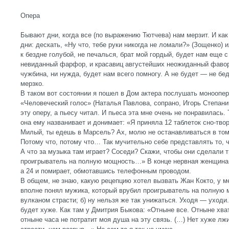
Опера
Бывают дни, когда все (по выражению Тютчева) нам мерзит. И как
дни: дескать, «Ну что, тебе руки никогда не ломали?» (Зощенко)
к бездне голубой, не печалься, брат мой гордый, будет нам еще с
невиданный фарфор, и красавиц августейших неожиданный фавор. 
чужбина, ни нужда, будет нам всего помногу. А не будет — не б
мерзко.
В таком вот состоянии я пошел в Дом актера послушать моноопер
«Человеческий голос» (Наталья Павлова, сопрано, Игорь Степани
эту оперу, а пьесу читал. И пьеса эта мне очень не понравилась
она ему названивает и донимает: «Я приняла 12 таблеток сно-тво
Милый, ты едешь в Марсель? Ах, молю не останавливаться в то
Потому что, потому что… Так мучительно себе представлять то,
А что за музыка там играет? Соседи? Скажи, чтобы они сделали 
проигрыватель на полную мощность…» В конце нервная женщина 
а 24 и помирает, обмотавшись телефонным проводом.
В общем, не знаю, какую рецепцию хотел вызвать Жан Кокто, у ме
вполне понял мужика, который врубил проигрыватель на полную
вулканом страсти; б) ну нельзя же так унижаться. Уходя — уход
будет хуже. Как там у Дмитрия Быкова: «Отныне все. Отныне хват
отныне часа не потратит моя душа на эту связь. (…) Нет хуже лж