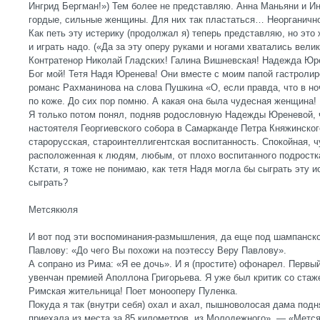
Ингрид Бергман!») Тем более не представляю. Анна Маньяни и И
гордые, сильные женщины. Для них так пластаться… Неорганичн
Как петь эту истерику (продолжал я) теперь представляю, но это
и играть надо. («Да за эту оперу руками и ногами хватались вели
Контратенор Николай Гладских! Галина Вишневская! Надежда Юр
Бог мой! Тетя Надя Юренева! Они вместе с моим папой гастролир
романс Рахманинова на слова Пушкина «О, если правда, что в но
по коже. До сих пор помню. А какая она была чудесная женщина!
Я только потом понял, подняв родословную Надежды Юреневой, ч
настоятеля Георгиевского собора в Самарканде Петра Княжинског
старорусская, староинтеллигентская воспитанность. Спокойная, ч
расположенная к людям, любым, от плохо воспитанного подростк
Кстати, я тоже не понимаю, как тетя Надя могла бы сыграть эту 
сыграть?
Метсякюля
И вот под эти воспоминания-размышления, да еще под шампанское
Павлову: «До чего Вы похожи на поэтессу Веру Павлову».
А сопрано из Рима: «Я ее дочь». И я (простите) офонарел. Перв
увенчан премией Аполлона Григорьева. Я уже был критик со стаже
Римская жительница! Поет монооперу Пуленка.
Покуда я так (внутри себя) охал и ахал, пышноволосая дама под
приехала из места за 85 километров, из Молодежного». — «Мет