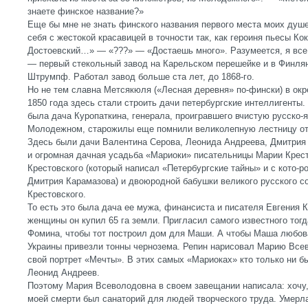
знаете финское название?»
Еще бы мне не знать финского названия первого места моих душев
себя с жестокой красавицей в точности так, как героиня пьесы Кок
Достоевский…» — «???» — «Достаешь много». Разумеется, я все
— первый стекольный завод на Карельском перешейке и в Финля
Штрумпф. Работал завод больше ста лет, до 1868-го.
Но не тем славна Метсякюля («Лесная деревня» по-фински) в окре
1850 года здесь стали строить дачи петербургские интеллигенты.
была дача Куропаткина, генерала, проигравшего вчистую русско-
Молодежном, старожилы еще помнили великолепную лестницу от 
Здесь были дачи Валентина Серова, Леонида Андреева, Дмитрия
и огромная дачная усадьба «Мариоки» писательницы Марии Крес
Крестовского (который написал «Петербургские тайны» и с кото-р
Дмитрия Карамазова) и двоюродной бабушки великого русского с
Крестовского.
То есть это была дача ее мужа, финансиста и писателя Евгения 
женщины он купил 65 га земли. Пригласил самого известного тогд
Фомина, чтобы тот построил дом для Маши. А чтобы Маша любо
Украины привезли тонны чернозема. Репин нарисовал Марию Все
свой портрет «Мечты». В этих самых «Мариоках» кто только ни бы
Леонид Андреев.
Поэтому Мария Всеволодовна в своем завещании написала: хочу,
моей смерти был санаторий для людей творческого труда. Умерла 