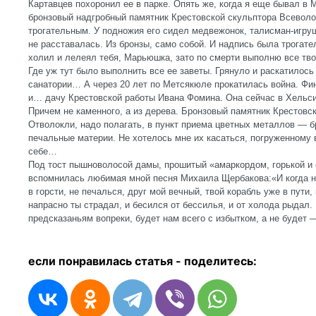
Картавцев похоронил ее в парке. Опять же, когда я еще бывал в
бронзовый надгробный памятник Крестовской скульптора Всевол
трогательным. У подножия его сидел медвежонок, талисман-игру
не расставалась. Из бронзы, само собой. И надпись была трогате
холил и лелеял тебя, Марьюшка, зато по смерти выполню все тво
Где уж тут было выполнить все ее заветы. Грянуло и раскатилось 
санатории… А через 20 лет по Метсякюле прокатилась война. Фи
и… дачу Крестовской работы Ивана Фомина. Она сейчас в Хельси
Причем не каменного, а из дерева. Бронзовый памятник Крестовс
Отволокли, надо полагать, в пункт приема цветных металлов — бр
печальные материи. Не хотелось мне их касаться, погруженному в
себе…
Под тост пышноволосой дамы, прошитый «амаркордом, горькой и 
вспомнилась любимая мной песня Михаила Щербакова:«И когда н
в горсти, не печалься, друг мой вечный, твой корабль уже в пути,
напрасно ты страдал, и бесился от бессилья, и от холода рыдал.
предсказаньям вопреки, будет нам всего с избытком, а не будет 
если понравилась статья - п
оделитесь: