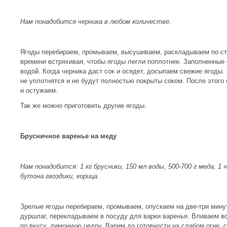
Нам понадобится черника в любом количестве.
Ягоды перебираем, промываем, высушиваем, раскладываем по ст
времени встряхивая, чтобы ягоды легли поплотнее. Заполненные 
водой. Когда черника даст сок и осядет, досыпаем свежие ягоды.
не уплотнятся и не будут полностью покрыты соком. После этого
и остужаем.
Так же можно приготовить другие ягоды.
Брусничное варенье на меду
Нам понадобится: 1 кг брусники, 150 мл воды, 500-700 г меда, 1 
бутона гвоздики, корица.
Зрелые ягоды перебираем, промываем, опускаем на две-три мину
дуршлаг, перекладываем в посуду для варки варенья. Вливаем во
по вкусу, лимонную цедру. Варим до готовности на слабом огне, 