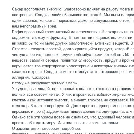
Сахар восполняет энергию, благотворно влияет на работу мозга 
настроение. Сладкое любит большинство людей. Мы пьем сладки
едим варенье, конфеты, пирожные, даже не задумываясь о том, ч
нам непоправимый вред.
Рафинированный тростниковый или свекловичный сахар почти на 
содержит глюкозу и фруктозу. В нем нет ни пищевых волокон, ни
ни каких бы то ни было других биологически активных веществ. В 
Стремясь создать простой, долго хранящийся продукт, который п
чистую энергию, человек получил «бомбу»: если потреблять 50 г 
веществ, заболит сердце, появится близорукость, придут и прочи
нарушается транспортировка холестерина и некоторых жирных ки
кислоты в крови. Следствием этого могут стать атеросклероз, гип
аллергия. Сахароза
к тому же разрушает зубную эмаль.
У худощавых людей, не склонных к полноте, глюкоза в организм
полных все совсем не так. У них в крови есть избыток жирных ки
клетками как источник энергии, а значит, глюкоза не сжигается. 
железа работает с перегрузкой. Даже простое одновременное потр
пирожных и проч.) задерживает пищеварение на один-два часа, что
Однако все эти ужасы вовсе не означают, что здоровый человек 
просто соблюдать меру. Или пользоваться заменителями.
О заменителях поговорим подробнее.