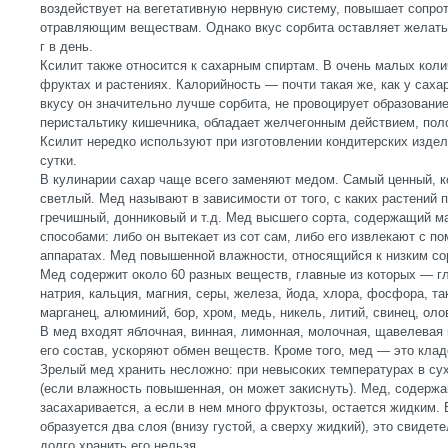
воздействует на вегетативную нервную систему, повышает сопро
отравляющим веществам. Однако вкус сорбита оставляет желать
г в день.
Ксилит также относится к сахарным спиртам. В очень малых коли
фруктах и растениях. Калорийность — почти такая же, как у саха
вкусу он значительно лучше сорбита, не провоцирует образовани
перистальтику кишечника, обладает желчегонным действием, поло
Ксилит нередко используют при изготовлении кондитерских издел
сутки.
В кулинарии сахар чаще всего заменяют медом. Самый ценный, к
светлый. Мед называют в зависимости от того, с каких растений 
гречишный, донниковый и т.д. Мед высшего сорта, содержащий м
способами: либо он вытекает из сот сам, либо его извлекают с 
аппаратах. Мед повышенной влажности, относящийся к низким сор
Мед содержит около 60 разных веществ, главные из которых — гл
натрия, кальция, магния, серы, железа, йода, хлора, фосфора, та
марганец, алюминий, бор, хром, медь, никель, литий, свинец, олов
В мед входят яблочная, винная, лимонная, молочная, щавелевая
его состав, ускоряют обмен веществ. Кроме того, мед — это клад
Зрелый мед хранить несложно: при невысоких температурах в с
(если влажность повышенная, он может закиснуть). Мед, содержа
засахаривается, а если в нем много фруктозы, остается жидким.
образуется два слоя (внизу густой, а сверху жидкий), это свидет
долго хранить его нельзя.