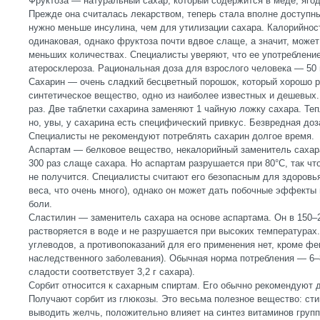
Фруктоза — натуральный сахар, который содержится в меде, ягод
Прежде она считалась лекарством, теперь стала вполне доступн
нужно меньше инсулина, чем для утилизации сахара. Калорийнос
одинаковая, однако фруктоза почти вдвое слаще, а значит, может
меньших количествах. Специалисты уверяют, что ее употребление
атеросклероза. Рациональная доза для взрослого человека — 50 г 
Сахарин — очень сладкий бесцветный порошок, который хорошо р
синтетическое вещество, одно из наиболее известных и дешевых
раз. Две таблетки сахарина заменяют 1 чайную ложку сахара. Теп
но, увы, у сахарина есть специфический привкус. Безвредная доза
Специалисты не рекомендуют потреблять сахарин долгое время.
Аспартам — белковое вещество, некалорийный заменитель сахара.
300 раз слаще сахара. Но аспартам разрушается при 80°С, так чт
не получится. Специалисты считают его безопасным для здоровья 
веса, что очень много), однако он может дать побочные эффекты
боли.
Сластилин — заменитель сахара на основе аспартама. Он в 150–
растворяется в воде и не разрушается при высоких температурах.
углеводов, а противопоказаний для его применения нет, кроме фе
наследственного заболевания). Обычная норма потребления — 6–8
сладости соответствует 3,2 г сахара).
Сорбит относится к сахарным спиртам. Его обычно рекомендуют 
Получают сорбит из глюкозы. Это весьма полезное вещество: сти
выводить желчь, положительно влияет на синтез витаминов групп