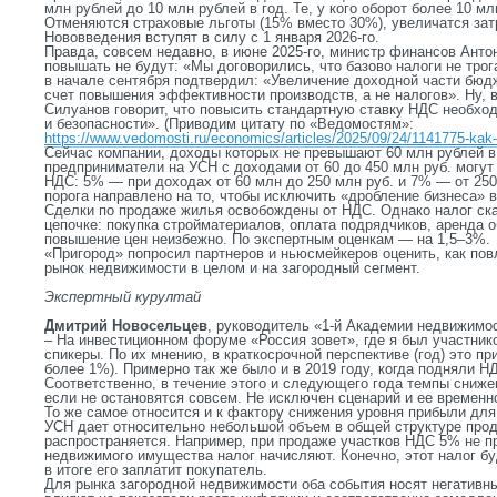
млн рублей до 10 млн рублей в год. Те, у кого оборот более 10 м
Отменяются страховые льготы (15% вместо 30%), увеличатся зат
Нововведения вступят в силу с 1 января 2026-го.
Правда, совсем недавно, в июне 2025-го, министр финансов Анто
повышать не будут: «Мы договорились, что базово налоги не тро
в начале сентября подтвердил: «Увеличение доходной части бюд
счет повышения эффективности производств, а не налогов». Ну, в
Силуанов говорит, что повысить стандартную ставку НДС необх
и безопасности». (Приводим цитату по «Ведомостям»:
https://www.vedomosti.ru/economics/articles/2025/09/24/1141775-kak-
Сейчас компании, доходы которых не превышают 60 млн рублей в
предприниматели на УСН с доходами от 60 до 450 млн руб. могут
НДС: 5% — при доходах от 60 млн до 250 млн руб. и 7% — от 250
порога направлено на то, чтобы исключить «дробление бизнеса» 
Сделки по продаже жилья освобождены от НДС. Однако налог ска
цепочке: покупка стройматериалов, оплата подрядчиков, аренда о
повышение цен неизбежно. По экспертным оценкам
—
на 1,5
–
3%.
«Пригород» попросил партнеров и ньюсмейкеров оценить, как по
рынок недвижимости в целом и на загородный сегмент.
Экспертный курултай
Дмитрий Новосельцев
, руководитель «1-й Академии недвижимо
– На инвестиционном форуме «Россия зовет», где я был участнико
спикеры. По их мнению, в краткосрочной перспективе (год) это пр
более 1%). Примерно так же было и в 2019 году, когда подняли НД
Соответственно, в течение этого и следующего года темпы сниже
если не остановятся совсем. Не исключен сценарий и ее временн
То же самое относится и к фактору снижения уровня прибыли для
УСН дает относительно небольшой объем в общей структуре прод
распространяется. Например, при продаже участков НДС 5% не пр
недвижимого имущества налог начисляют. Конечно, этот налог бу
в итоге его заплатит покупатель.
Для рынка загородной недвижимости оба события носят негативн