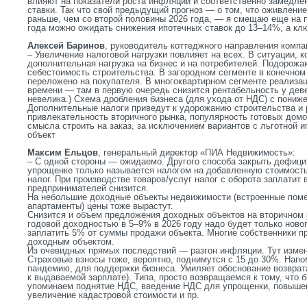
влияют на показатели роста инфляции и соответственно замедле
ставки. Так что свой предыдущий прогноз
—
о том, что оживление
раньше, чем со второй половины 2026 года,
—
я смещаю еще на п
года можно ожидать снижения ипотечных ставок до 13
–
14%, а кл
Алексей Баринов
, руководитель коттеджного направления комп
– Увеличение налоговой нагрузки повлияет на всех. В ситуации, ко
дополнительная нагрузка на бизнес и на потребителей. Подорож
себестоимость строительства. В загородном сегменте в конечном
переложено на покупателя. В многоквартирном сегменте реализа
времени
—
там в первую очередь снизится рентабельность у деве
невелика.) Схема дробления бизнеса (для ухода от НДС) с пониж
Дополнительные налоги приведут к удорожанию строительства и р
привлекательность вторичного рынка, популярность готовых домо
смысла строить на заказ, за исключением вариантов с льготной и
объект
Максим Ельцов
, генеральный директор «ПИА Недвижимость»:
– С одной стороны
—
ожидаемо. Другого способа закрыть дефици
упрощенке только называется налогом на добавленную стоимост
налог. При производстве товаров/услуг налог с оборота заплатит 
предпринимателей снизится.
На небольшие доходные объекты недвижимости (встроенные поме
апартаменты) цены тоже вырастут.
Снизится и объем предложения доходных объектов на вторичном 
годовой доходностью в 5
–
9% в 2026 году надо будет только ново
заплатить 5% от суммы продажи объекта. Многие собственники п
доходным объектом.
Из очевидных прямых последствий
—
разгон инфляции. Тут измен
Страховые взносы тоже, вероятно, поднимутся с 15 до 30%. Нап
пандемию, для поддержки бизнеса. Умиляет обоснование возврат
к выдаваемой зарплате). Типа, просто возвращаемся к тому, что 
упоминаем поднятие НДС, введение НДС для упрощенки, повышен
увеличение кадастровой стоимости и пр.