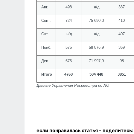
Авг.
498
н/д
387
Сент.
724
75 690,3
410
Окт.
н/д
н/д
407
Нояб.
575
58 876,9
369
Дек.
675
71 997,9
98
Итого
4760
504 448
3851
Данные Управления Росреестра по ЛО
если понравилась статья - п
оделитесь: