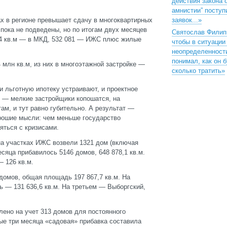
действия закона 
амнистии” поступ
х в регионе превышает сдачу в многоквартирных
заявок...»
 пока не подведены, но по итогам двух месяцев
Святослав Филип
344 кв.м — в МКД, 532 081 — ИЖС плюс жилые
чтобы в ситуации
неопределенност
понимал, как он 
 млн кв.м, из них в многоэтажной застройке —
сколько тратить»
 льготную ипотеку устраивают, и проектное
е — мелкие застройщики копошатся, на
м, и тут равно губительно. А результат —
орошие мысли: чем меньше государство
яться с кризисами.
на участках ИЖС возвели 1321 дом (включая
сяца прибавилось 5146 домов, 648 878,1 кв.м.
 126 кв.м.
домов, общая площадь 197 867,7 кв.м. На
 — 131 636,6 кв.м. На третьем — Выборгский,
лено на учет 313 домов для постоянного
ые три месяца «садовая» прибавка составила