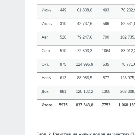
Июнь
449
61 808,0
493
76 232,
Июль
310
42 737,6
566
82 541,
Авг.
520
79 247,6
700
102 735
Сент.
510
72 593,3
1064
83 012,
Окт.
875
124 996,9
535
78 771,
Нояб.
613
88 986,5
877
128 975
Дек.
891
128 132,2
1308
202 008
Итого
5975
837 343,8
7753
1 068 13
Табл. 2. Регистрация жилых домов на участках С