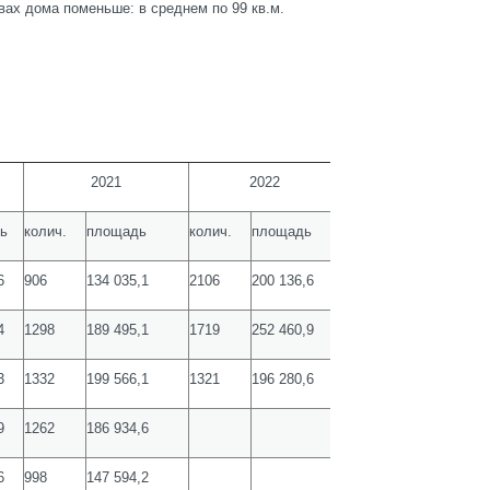
вах дома поменьше: в среднем по 99 кв.м.
2021
2022
ь
колич.
площадь
колич.
площадь
6
906
134 035,1
2106
200 136,6
4
1298
189 495,1
1719
252 460,9
3
1332
199 566,1
1321
196 280,6
9
1262
186 934,6
6
998
147 594,2