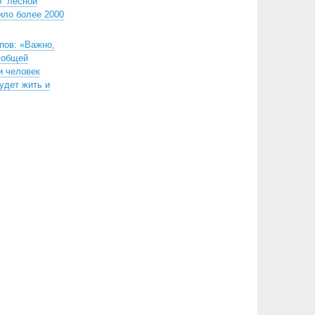
о “лесной
ило более 2000
пов: «Важно,
 общей
и человек
будет жить и