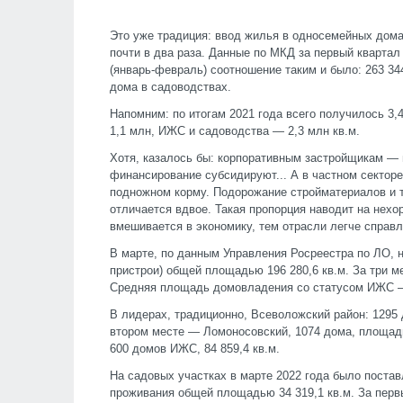
Это уже традиция: ввод жилья в односемейных дома
почти в два раза. Данные по МКД за первый квартал
(январь-февраль) соотношение таким и было: 263 
дома в садоводствах.
Напомним: по итогам 2021 года всего получилось 3,4
1,1 млн, ИЖС и садоводства — 2,3 млн кв.м.
Хотя, казалось бы: корпоративным застройщикам — и
финансирование субсидируют... А в частном сектор
подножном корму. Подорожание стройматериалов и та
отличается вдвое. Такая пропорция наводит на нех
вмешивается в экономику, тем отрасли легче справл
В марте, по данным Управления Росреестра по ЛО, 
пристрои) общей площадью 196 280,6 кв.м. За три ме
Средняя площадь домовладения со статусом ИЖС —
В лидерах, традиционно, Всеволожский район: 1295 
втором месте — Ломоносовский, 1074 дома, площадь
600 домов ИЖС, 84 859,4 кв.м.
На садовых участках в марте 2022 года было постав
проживания общей площадью 34 319,1 кв.м. За перв