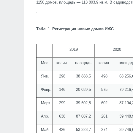
1150 домов, площадь — 113 803,9 кв.м. В садоводст
.
Табл. 1. Регистрация новых домов ИЖС
2019
2020
Мес.
колич.
площадь
колич.
площад
Янв.
298
38 888,5
498
68 256,
Февр.
146
20 039,5
575
79 216,
Март
299
39 502,8
602
87 194,
Апр.
638
87 087,2
261
39 448,
Май
426
53 323,7
274
39 746,