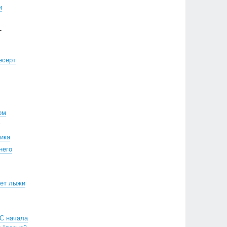
и
Г
есерт
ом
у
ика
него
ает лыжи
«С начала