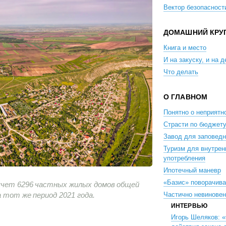
Вектор безопасност
ДОМАШНИЙ КРУ
Книга и место
И на закуску, и на д
Что делать
О ГЛАВНОМ
Понятно о неприятн
Страсти по бюджет
Завод для заповедн
Туризм для внутрен
употребления
Ипотечный маневр
«Базис» поворачив
учет 6296 частных жилых домов общей
а тот же период 2021 года.
Частично невиновен
ИНТЕРВЬЮ
Игорь Шеляков: 