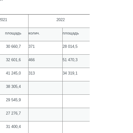
2021
2022
площадь
колич.
площадь
30 660,7
371
28 014,5
32 601,6
466
51 470,3
41 245,0
313
34 319,1
38 305,4
29 545,9
27 276,7
31 400,4