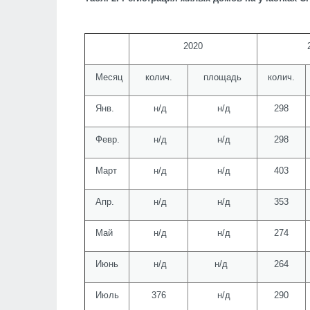
2020
Месяц
колич.
площадь
колич.
Янв.
н/д
н/д
298
Февр.
н/д
н/д
298
Март
н/д
н/д
403
Апр.
н/д
н/д
353
Май
н/д
н/д
274
Июнь
н/д
н/д
264
Июль
376
н/д
290