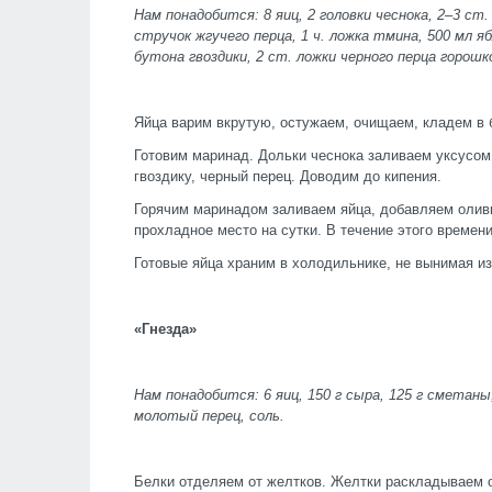
Нам понадобится: 8 яиц, 2 головки чеснока, 2–3 ст.
стручок жгучего перца, 1 ч. ложка тмина, 500 мл яб
бутона гвоздики, 2 ст. ложки черного перца горошк
Яйца варим вкрутую, остужаем, очищаем, кладем в
Готовим маринад. Дольки чеснока заливаем уксусом,
гвоздику, черный перец. Доводим до кипения.
Горячим маринадом заливаем яйца, добавляем оливк
прохладное место на сутки. В течение этого времен
Готовые яйца храним в холодильнике, не вынимая из
«Гнезда»
Нам понадобится: 6 яиц, 150 г сыра, 125 г сметаны
молотый перец, соль.
Белки отделяем от желтков. Желтки раскладываем о