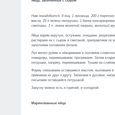
Яйца, запеченные с сыром
Нам понадобится: 8 яиц, 1 луковица, 200 г тертого
масла, 25 г зелени петрушки, 1 банка консервирова
сметаны, 1 ч. ложка молотой паприки, молотый му
Яйца варим вкрутую, остужаем, очищаем, разрезаем
растираем их с сыром и сметаной, приправляем по
заполняем половинки белков.
Лук мелко рубим и обжариваем в половине сливочн
помидоры, перемешиваем, прогреваем. Затем кладе
петрушки, паприку, перемешиваем. Тушим на слабом 
Форму смазываем оставшимся маслом, выливаем в н
прижимая их друг к другу. Запекаем в духовке, нагре
посыпаем оставшейся петрушкой.
Закуску можно есть и горячей, и холодной.
Маринованные яйца