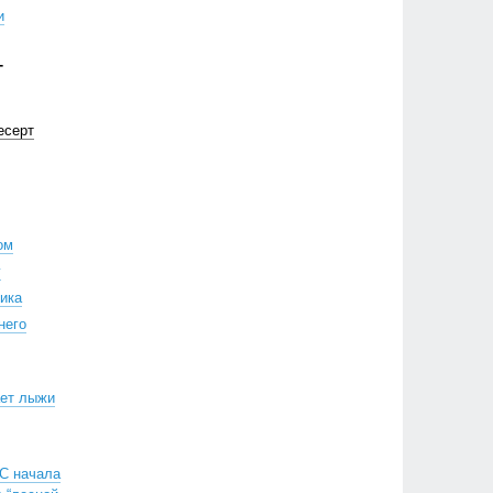
и
Г
есерт
ом
у
ика
него
ает лыжи
«С начала