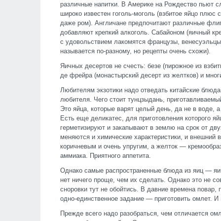
различные напитки. В Америке на Рождество пьют сла
широко известен гоголь-моголь (взбитое яйцо плюс с
даже ром). Англичане предпочитают различные флип
добавляют крепкий алкоголь. Сабайоном (яичный кре
с удовольствием лакомятся французы, венесуэльцы, 
называется по-разному, но рецепты очень схожи).
Яичных десертов не счесть: безе (пирожное из взбит
де фрейра (монастырский десерт из желтков) и мног
Любителям экзотики надо отведать китайские блюда 
любителя. Чего стоит тунцзыдань, приготавливаемый
Это яйца, которые варят целый день, да не в воде, а
Есть еще деликатес, для приготовления которого я
герметизируют и закапывают в землю на срок от дву
меняются и химические характеристики, и внешний в
коричневым и очень упругим, а желток — кремообра
аммиака. Приятного аппетита.
Однако самые распространенные блюда из яиц — яич
нет ничего проще, чем их сделать. Однако это не с
сноровки тут не обойтись. В давние времена повар,
одно-единственное задание — приготовить омлет. И
Прежде всего надо разобраться, чем отличается омл