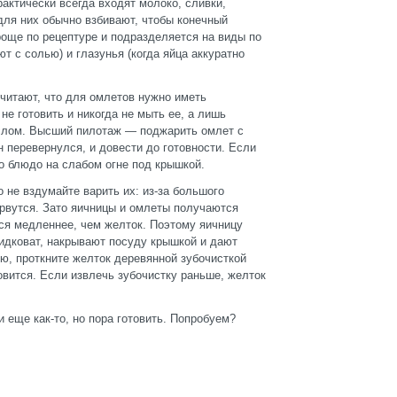
актически всегда входят молоко, сливки,
 для них обычно взбивают, чтобы конечный
още по рецептуре и подразделяется на виды по
ют с солью) и глазунья (когда яйца аккуратно
читают, что для омлетов нужно иметь
не готовить и никогда не мыть ее, а лишь
аслом. Высший пилотаж — поджарить омлет с
н перевернулся, и довести до готовности. Если
о блюдо на слабом огне под крышкой.
 не вздумайте варить их: из-за большого
орвутся. Зато яичницы и омлеты получаются
тся медленнее, чем желток. Поэтому яичницу
жидковат, накрывают посуду крышкой и дают
ю, проткните желток деревянной зубочисткой
товится. Если извлечь зубочистку раньше, желток
 еще как-то, но пора готовить. Попробуем?