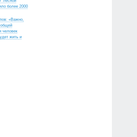
о “лесной
ило более 2000
пов: «Важно,
 общей
и человек
будет жить и