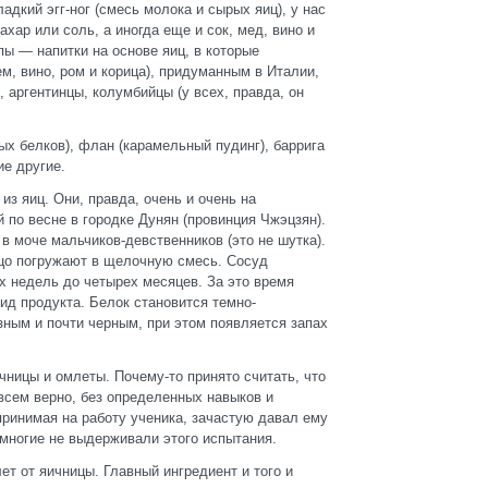
дкий эгг-ног (смесь молока и сырых яиц), у нас
ахар или соль, а иногда еще и сок, мед, вино и
ы — напитки на основе яиц, в которые
м, вино, ром и корица), придуманным в Италии,
аргентинцы, колумбийцы (у всех, правда, он
ых белков), флан (карамельный пудинг), баррига
ие другие.
из яиц. Они, правда, очень и очень на
 по весне в городке Дунян (провинция Чжэцзян).
 в моче мальчиков-девственников (это не шутка).
йцо погружают в щелочную смесь. Сосуд
х недель до четырех месяцев. За это время
ид продукта. Белок становится темно-
зным и почти черным, при этом появляется запах
ницы и омлеты. Почему-то принято считать, что
овсем верно, без определенных навыков и
 принимая на работу ученика, зачастую давал ему
 многие не выдерживали этого испытания.
ет от яичницы. Главный ингредиент и того и