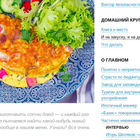
Вектор безопасност
ДОМАШНИЙ КРУ
Книга и место
И на закуску, и на д
Что делать
О ГЛАВНОМ
Понятно о неприятн
Страсти по бюджет
Завод для заповедн
Туризм для внутрен
употребления
Ипотечный маневр
«Базис» поворачив
риготовить сотни блюд — и каждый раз
не пытаемся найти какой-нибудь новый
Частично невиновен
 вообще в нашем меню. Узнали? Все очень
ИНТЕРВЬЮ
Игорь Шеляков: 