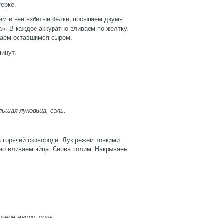
терке.
м в нее взбитые белки, посыпаем двумя
». В каждое аккуратно вливаем по желтку.
паем оставшимся сыром.
минут.
льшая луковица, соль.
 горячей сковороде. Лук режем тонкими
но вливаем яйца. Снова солим. Накрываем
очное масло, соль.