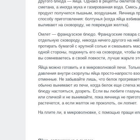
другого блюда — яйца. Однако в рецепты омлетов пр
сметана, а иногда мука и газированная вода. Смесь
продукт получился пышным, воздушным. Яичница пр
способу приготовления: болтунья (когда яйца взбива
выливают на сковороду, не повреждая желтка).
Омлет — французское блюдо. Французские повара с
отдельную сковороду, никогда ничего другого на ней 
протирать бумагой с крупной солью и смазывать м
одной стороны, подкинуть его на сковороде, чтобы о
вы сомневаетесь в своей ловкости, лучше жарьте эт
Яйца можно готовить и в микроволновой печи. Только
давления внутри скорлупы яйца просто-напросто вз
отменные. Не забывайте лишь, что белок прогревае
обычно вынимают из печи, когда белок еще слегка 
блюду настояться, дозреть. Если вы любите глазунь
или спичкой и не вынимайте, пока яичница не приго
растечется, а если желток не проколоть, он лопнет.
На плите ли, в микроволновке, с помощью пращи или