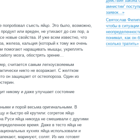
действия закона 
амнистии” поступ
заявок...»
Святослав Филип
ые попробовал съесть яйцо. Это было, возможно,
чтобы в ситуации
 продукт или вреден, не утихают до сих пор, а
неопределенност
се новые свойства. И уже всем известно, что
понимал, как он 
а, железа, кальция (который к тому же очень
сколько тратить»
Они помогают наращивать мышцы, укреплять
работу мозга, обострять зрение…
имер, считается самым легкоусвояемым
ктически никто не возражает. С желтком
что он защищает от остеопороза. Один из
стерин.
едит никому и даже улучшает состояние
зными и порой весьма оригинальными. В
щу и быстро ей крутили: согретое яйцо
на Руси яйца никогда не смешивали с другими
 определенное время. Даже в тесто яйца не
 национальных кухнях яйца использовали и
апекают, маринуют, солят. Из них готовят