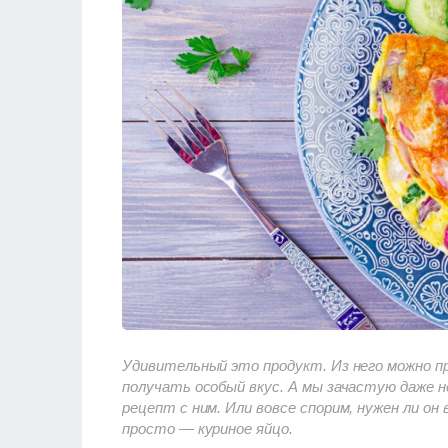
Удивительный это продукт. Из него можно п
получать особый вкус. А мы зачастую даже 
рецепт с ним. Или вовсе спорим, нужен ли он
просто — куриное яйцо.