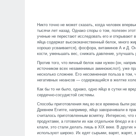
Никто точно не может сказать, когда человек вперв
тысячи лет назад. Однако споры о том, полезен этот
ученые не перестают исследовать его и открывают в
яйца содержат высококачественный белок, много жир
хорошо усваивается), фосфора, витаминов А и Д. 
кости, уменьшать вес, снижать давление, улучшать 
Против того, что яичный белок нам нужен (он, напр
источником всех незаменимых аминокислот), уже пра
несколько сложнее. Его несомненная польза в том, 
негативных нюансов — содержащийся в желтке холе
Как бы то ни было, однако, одно яйцо в сутки не вр
сердечно-сосудистой системы.
Способы приготовления яиц во все времена были ра
Древнем Египте, например, яйцо заворачивали в пра
считалось приготовленным всмятку. Интересно, что 
продуктами, а готовили их как отдельное блюдо и в
клали, это стали делать лишь в XIX веке. В других
используют широко. Их едят сырыми, варят, жарят, з