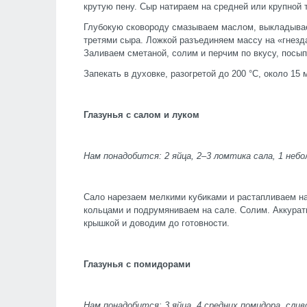
крутую пену. Сыр натираем на средней или крупной 
Глубокую сковороду смазываем маслом, выкладывае
третями сыра. Ложкой разъединяем массу на «гнезда
Заливаем сметаной, солим и перчим по вкусу, посы
Запекать в духовке, разогретой до 200 °С, около 15 
Глазунья с салом и луком
Нам понадобится: 2 яйца, 2–3 ломтика сала, 1 небо
Сало нарезаем мелкими кубиками и растапливаем на
кольцами и подрумяниваем на сале. Солим. Аккурат
крышкой и доводим до готовности.
Глазунья с помидорами
Нам понадобится: 3 яйца, 4 средних помидора, слив