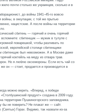
солить великой Российской империи. Надо
и жило почти столько же украинцев, сколько и в
аборационист, до войны 1941
–
45-го вовсю
 войны, в оккупации, с той же прытью
твенно, нацистские. А после войны на территории
уло.
сический сбитень — горячий и очень горячий
ку вспомните: сбитенщик — мужик в тулупе с
 огромной поварешкой, чтобы разливать по
ерской, европейской столице сбитенщики
ом сбитенщик был невозможен. А в Москве даже
горячий коктейль на меду из отвара трав.
рон. Но я люблю оксюмороны. Если есть чай со
 же он — стоит, продается и производится в
сегда можно верить. «Вперед, к победе
«Столбушинский продукт» создана в 2009 году.
на территории Пушкиногорского заповедника.
у бы не поверить? Не плакат же — сайт.
(Святых) Горах. Видимо, так назвали из-за