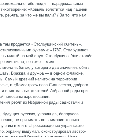
арадоксально, ибо люди — парадоксальные
стихотворение: «Ковыль золотится над пашней
, ребята, за что же вы пали? / За то, что нам
 а там продается «Столбушинский сбитень»,
 стилизованными буквами: «1787. Столбушино».
чень милый на мой слух: Столбушино. Уши столба
рреалистично, но тоже… мило.
лагола «сбить», у которого два значения: сбить
смешать. Вражда и дружба — в одном флаконе.
ль. Самый древний напиток на территории
веке, в «Домострое» попа Сильвестра, доброго
ых и влиятельных деятелей Избранной рады при
ой половины царствования.
менил ребят из Избранной рады садистами и
, будущих русских, украинцев, белорусов.
онечно, не принимать во внимание теорию
ную им в книге «Происхождение украинского
ло, Украину выдумал, сконструировал австро-