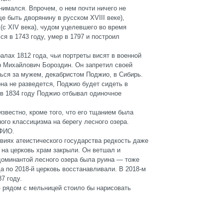
нимался. Впрочем, о нем почти ничего не
еще быть дворянину в русском
XVIII
веке),
 (с
XIV
века), чудом уцелевшего во время
лся в 1743 году, умер в 1797 и построил
алах 1812 года, чьи портреты висят в военной
р Михайлович Бороздин. Он запретил своей
ься за мужем, декабристом Поджио, в Сибирь.
 она не разведется, Поджио будет сидеть в
 в 1834 году Поджио отбывал одиночное
известно, кроме того, что его тщанием была
ого классицизма на берегу лесного озера.
 ФИО.
виях атеистического государства редкость даже
 на церковь храм закрыли. Он ветшал и
 доминантой лесного озера была руина
—
тоже
да по 2018-й церковь восстанавливали. В 2018-м
87 году.
 рядом с мельницей стоило бы нарисовать