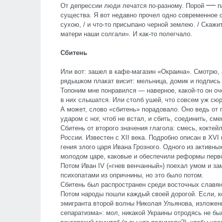
—
От депрессии люди лечатся по-разному. Порой
п
существа. Я вот недавно прочел одно современное 
сухою, / и что-то присыпано черной землею. / Скажите
матери наши солгали». И как-то полегчало.
Сбитень
Или вот: зашел в кафе-магазин «Окраина». Смотрю,
рядышком плакат висит: мельница, домик и подпись
Топоним мне понравился
—
наверное, какой-то он о
в них слышатся. Или столб ушей, что совсем уж сю
А может, слово «сбитень» порадовало. Оно ведь от г
ударом с ног, чтоб не встал, и сбить, соединить, 
Сбитень от второго значения глагола: смесь, коктей
России. Известен с
XII
века. Подробно описан в
XVI
гения злого царя Ивана Грозного. Одного из активн
молодом царе, каковые и обеспечили реформы перв
Потом Иван
IV
(«гнев венчанный») поехал умом и за
психопатами из опричнины, но это было потом.
Сбитень был распространен среди восточных славян
Потом народы пошли каждый своей дорогой. Если, к
эмигранта второй волны Николая Ульянова, изложен
сепаратизма»: мол, никакой Украины отродясь не бы