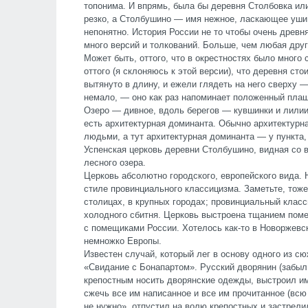
топонима. И впрямь, была бы деревня Столбовка или
резко, а Столбушино — имя нежное, ласкающее уши. 
непонятно. История России не то чтобы очень древн
много версий и толкований. Больше, чем любая друг
Может быть, оттого, что в окрестностях было много с
оттого (я склоняюсь к этой версии), что деревня сто
вытянуто в длину, и ежели глядеть на него сверху
немало,
—
оно как раз напоминает положенный пла
Озеро — дивное, вдоль берегов — кувшинки и лилии,
есть архитектурная доминанта. Обычно архитектурна
людьми, а тут архитектурная доминанта
—
у пункта
Успенская церковь деревни Столбушино, видная со 
лесного озера.
Церковь абсолютно городского, европейского вида. 
стиле провинциального классицизма. Заметьте, тож
столицах, в крупных городах; провинциальный клас
холодного сбитня. Церковь выстроена тщанием пом
с помещиками России. Хотелось как-то в Новоржевс
немножко Европы.
Известен случай, который лег в основу одного из 
«Свидание с Бонапартом». Русский дворянин (забыл
крепостным носить дворянские одежды, выстроил и
сжечь все им написанное и все им прочитанное (всю
не нужно», отпустил на волю крепостных и застрели