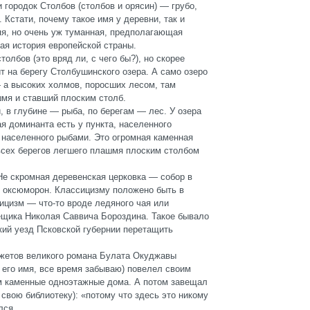
 городок Столбов (столбов и орясин) — грубо,
Кстати, почему такое имя у деревни, так и
яя, но очень уж туманная, предполагающая
ая история европейской страны.
толбов (это вряд ли, с чего бы?), но скорее
ит на берегу Столбушинского озера. А само озеро
—
а высоких холмов, поросших лесом, там
шмя и ставший плоским столб.
 в глубине — рыба, по берегам — лес. У озера
я доминанта есть у пункта, населенного
, населенного рыбами. Это огромная каменная
всех берегов легшего плашмя плоским столбом
Не скромная деревенская церковка — собор в
е оксюморон. Классицизму положено быть в
сицизм
—
что-то вроде ледяного чая или
ещика Николая Саввича Бороздина. Такое бывало
кий уезд Псковской губернии перетащить
сюжетов великого романа Булата Окуджавы
 его имя, все время забываю) повелел своим
м каменные одноэтажные дома. А потом завещал
 свою библиотеку): «потому что здесь это никому
лся.