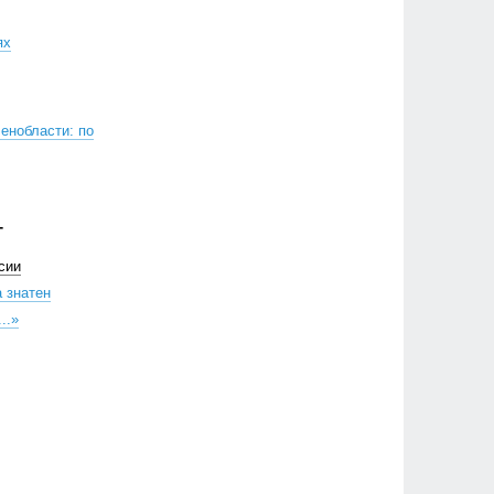
ях
енобласти: по
Г
сии
а знатен
..»