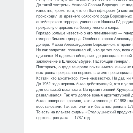
До такой экстремы Николай Саввич Бороздин не под
известно, кроме того, что он был офицером (а кем 
происходил из древнего боярского рода Бороздиных
антибоярского террора, учиненного Иваном
IV
; роди
прекрасную церковь на берегу лесного озера.
Гораздо больше известно о его племянниках — генер
галерее Зимнего дворца. Особенно хорош Александ
дочери, Марии Александровне Бороздиной, отправит
Но как запретил: пообещал ей, что до тех пор, пока
одиночке. И сдержал обещание: до развода с женой
заключение в Шлиссельбурге. Настоящий генерал.
Повторюсь, о дяде генерала почти ничегошеньки не 
выстроена прекрасная церковь в стиле провинциальн
Кстати, кто архитектор, тоже неизвестно. Ни дат, ни
До 1962 года церковь была действующей, что в усло
для сельской местности. Во время гонений Хрущева
разваливался. Так что долгое время архитектурной
было, наверное, красиво, хотя и зловеще. С 1998 го
восстановили. Так вот, она-то и была построена в 17
То есть на плакате фирмы «Столбушинский продукт»
церковь, раз дата — 1787 год.