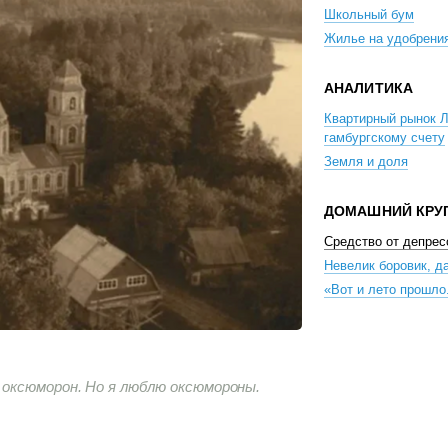
Школьный бум
Жилье на удобрени
АНАЛИТИКА
Квартирный рынок Л
гамбургскому счету
Земля и доля
ДОМАШНИЙ КРУ
Средство от депрес
Невелик боровик, д
«Вот и лето прошло.
оксюморон. Но я люблю оксюмороны.