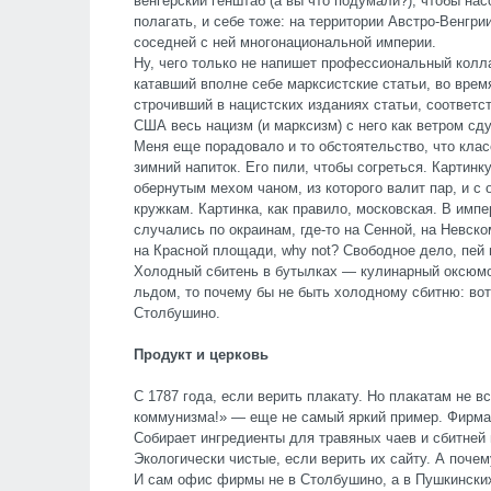
венгерский генштаб (а вы что подумали?), чтобы на
полагать, и себе тоже: на территории Австро-Венгри
соседней с ней многонациональной империи.
Ну, чего только не напишет профессиональный колл
катавший вполне себе марксистские статьи, во время
строчивший в нацистских изданиях статьи, соответс
США весь нацизм (и марксизм) с него как ветром сд
Меня еще порадовало и то обстоятельство, что клас
зимний напиток. Его пили, чтобы согреться. Картин
обернутым мехом чаном, из которого валит пар, и с
кружкам. Картинка, как правило, московская. В имп
случались по окраинам, где-то на Сенной, на Невск
на Красной площади,
why
not
? Свободное дело, пей 
Холодный сбитень в бутылках — кулинарный оксюмо
льдом, то почему бы не быть холодному сбитню: вот
Столбушино.
Продукт и церковь
С 1787 года, если верить плакату. Но плакатам не в
коммунизма!» — еще не самый яркий пример. Фирма 
Собирает ингредиенты для травяных чаев и сбитней 
Экологически чистые, если верить их сайту. А почем
И сам офис фирмы не в Столбушино, а в Пушкинских 