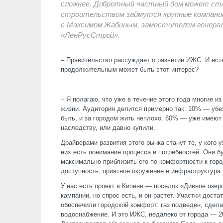
сложнее. Добротный частный дом может ста
строительством займутся крупные компании
с Максимом Жабиным, заместителем генерал
«ЛенРусСтрой».
– Правительство рассуждает о развитии ИЖС. И ест
продолжительным может быть этот интерес?
– Я полагаю, что уже в течение этого года многие и
жизни. Аудитория делится примерно так: 10% — уб
быть, и за городом жить неплохо. 60% — уже имеют 
наследству, или давно купили.
Драйверами развития этого рынка станут те, у кого
них есть понимание процесса и потребностей. Они бу
максимально приблизить его по комфортности к гор
доступность, приятное окружение и инфраструктура.
У нас есть проект в Кипени — поселок «Дивное озер
кампании, но спрос есть, и он растет. Участки доста
обеспечили городской комфорт: газ подведен, сдел
водоснабжение. И это ИЖС, недалеко от города — 2