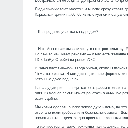
Достраивается объездная до Красного Села, когда е
Люди приобретают участок, и многие сразу ставят д
Каркасный домик на 60–65 кв.м, с кухней и санузлом
– Вы продаете участки с подрядом?
– Нет. Мы не навязываем услуги по строительству. У
Но сейчас начинаем рекламу — у нас есть желание 
ГК «ЛенРусСтрой») на рынок ИЖС.
В Ленобласти 40–45% ввода жилья, около миллиона 
15% этого рынка. И сегодня тщательно формируем
бетонные дома под ключ.
Наша аудитория — люди, которые рассматривают это
один из членов семьи может работать в обычном реж
всем удобно.
Мы хотим сделать аналог такого дубль-дома, но это
отвечала всем требованиям безопасного жилья. Дом
вариативным — десяток-два проектов с разными пл
Та же просторная двух-трехкомнатная квартира, тол