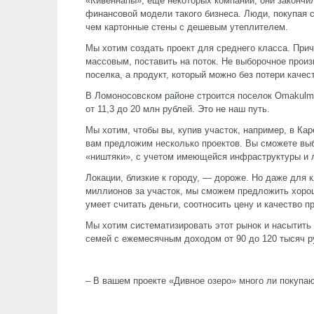
«Кивеннапы», еще некоторых компаний, они закончил
финансовой модели такого бизнеса. Люди, покупая с
чем картонные стены с дешевым утеплителем.
Мы хотим создать проект для среднего класса. При
массовым, поставить на поток. Не выборочное прои
поселка, а продукт, который можно без потери качес
В Ломоносовском районе строится поселок Omakulma
от 11,3 до 20 млн рублей. Это не наш путь.
Мы хотим, чтобы вы, купив участок, например, в Кар
вам предложим несколько проектов. Вы сможете вы
«ништяки», с учетом имеющейся инфраструктуры и 
Локации, близкие к городу, — дороже. Но даже для 
миллионов за участок, мы сможем предложить хорош
умеет считать деньги, соотносить цену и качество п
Мы хотим систематизировать этот рынок и насытить
семей с ежемесячным доходом от 90 до 120 тысяч р
– В вашем проекте «Дивное озеро» много ли покупаю