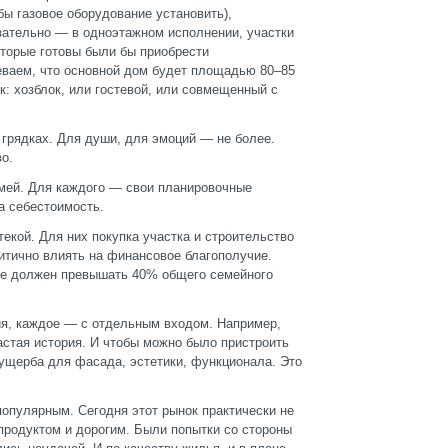
ы газовое оборудование установить),
зательно — в одноэтажном исполнении, участки
которые готовы были бы приобрести
еваем, что основной дом будет площадью 80–85
: хозблок, или гостевой, или совмещенный с
 грядках. Для души, для эмоций — не более.
о.
емей. Для каждого — свои планировочные
а себестоимость.
текой. Для них покупка участка и строительство
итично влиять на финансовое благополучие.
не должен превышать 40% общего семейного
я, каждое — с отдельным входом. Например,
астая история. И чтобы можно было пристроить
ущерба для фасада, эстетики, функционала. Это
популярным. Сегодня этот рынок практически не
родуктом и дорогим. Были попытки со стороны