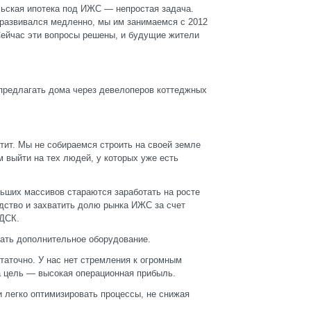
льская ипотека под ИЖС — непростая задача.
 развивался медленно, мы им занимаемся с 2012
 Сейчас эти вопросы решены, и будущие жители
 предлагать дома через девелоперов коттеджных
атит. Мы не собираемся строить на своей земле
 выйти на тех людей, у которых уже есть
ьших массивов стараются заработать на росте
одство и захватить долю рынка ИЖС за счет
 ДСК.
пать дополнительное оборудование.
статочно. У нас нет стремления к огромным
а цель — высокая операционная прибыль.
и легко оптимизировать процессы, не снижая