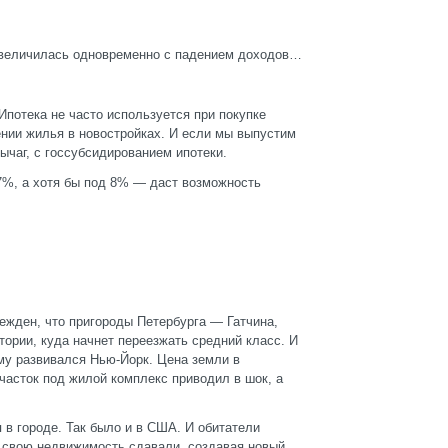
 увеличилась одновременно с падением доходов…
Ипотека не часто используется при покупке
ении жилья в новостройках. И если мы выпустим
ычаг, с госсубсидированием ипотеки.
,7%, а хотя бы под 8% — даст возможность
бежден, что пригороды Петербурга — Гатчина,
тории, куда начнет переезжать средний класс. И
ому развивался Нью-Йорк. Цена земли в
часток под жилой комплекс приводил в шок, а
 в городе. Так было и в США. И обитатели
е свою недвижимость сдавали, создавая новый