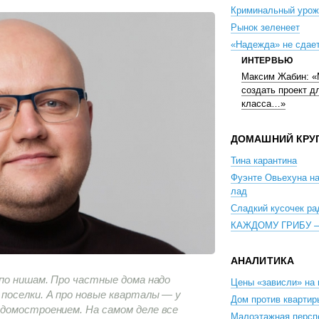
Криминальный урож
Рынок зеленеет
«Надежда» не сдае
ИНТЕРВЬЮ
Максим Жабин: «
создать проект д
класса…»
ДОМАШНИЙ КРУ
Тина карантина
Фуэнте Овьехуна на
лад
Сладкий кусочек ра
КАЖДОМУ ГРИБУ 
АНАЛИТИКА
по нишам. Про частные дома надо
Цены «зависли» на
поселки. А про новые кварталы — у
Дом против квартир
домостроением. На самом деле все
Малоэтажная персп