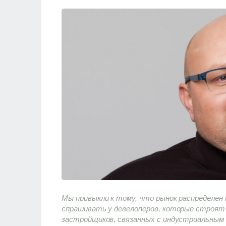
Мы привыкли к тому, что рынок распределен 
спрашивать у девелоперов, которые строят 
застройщиков, связанных с индустриальным 