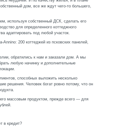
ись неудачей. И по качеству жилья, и в плане
обственный дом, все же ждут чего-то большего,
чем, используя собственный ДСК, сделать его
зводство для определенного коттеджного
тва адаптировать под любой участок.
-Annino: 200 коттеджей из псковских панелей,
елии, обратились к нам и заказали дом. А мы
брать любую начинку и дополнительные
локации.
клиентов, способных выложить несколько
ие решения. Человек богат ровно потому, что он
родукта.
 его массовым продуктом, прежде всего — для
ублей.
т в кредит?