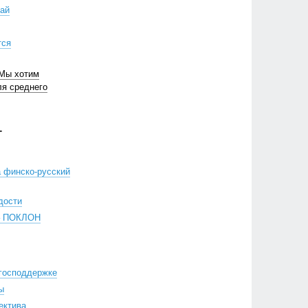
ай
тся
Мы хотим
ля среднего
Г
 финско-русский
дости
– ПОКЛОН
 господдержке
ы
ектива