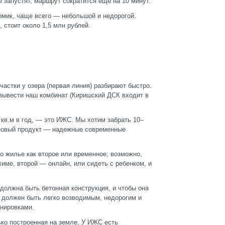
е запустят, маршрут сократится еще на 10 минут.
омик, чаще всего — небольшой и недорогой.
, стоит около 1,5 млн рублей.
частки у озера (первая линия) разбирают быстро.
вывести наш комбинат (Киришский ДСК входит в
кв.м в год, — это ИЖС. Мы хотим забрать 10–
 новый продукт — надежные современные
 жилье как второе или временное; возможно,
име, второй — онлайн, или сидеть с ребенком, и
 должна быть бетонная конструкция, и чтобы она
 должен быть легко возводимым, недорогим и
анировками.
ько построенная на земле. У ИЖС есть