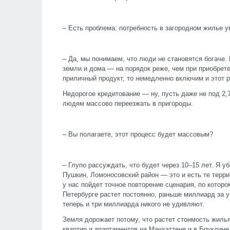
– Есть проблема: потребность в загородном жилье
– Да, мы понимаем, что люди не становятся богаче. 
земли и дома — на порядок реже, чем при приобрет
приличный продукт, то немедленно включим и этот р
Недорогое кредитование — ну, пусть даже не под 2
людям массово переезжать в пригороды.
– Вы полагаете, этот процесс будет массовым?
– Глупо рассуждать, что будет через 10–15 лет. Я у
Пушкин, Ломоносовский район — это и есть те терри
у нас пойдет точное повторение сценария, по котор
Петербурге растет постоянно, раньше миллиард за у
теперь и три миллиарда никого не удивляют.
Земля дорожает потому, что растет стоимость жилья
квартир и апартаментов на Манхэттене и в Бруклин