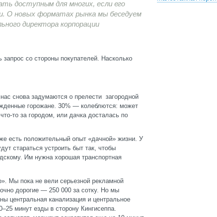
ть доступным для многих, если его
. О новых форматах рынка мы беседуем
ьного директора корпорации
ь запрос со стороны покупателей. Насколько
з нас снова задумаются о прелести загородной
ежденные горожане. 30% — колеблются: может
что-то за городом, или дачка досталась по
 уже есть положительный опыт «дачной» жизни. У
дут стараться устроить быт так, чтобы
одскому. Им нужна хорошая транспортная
о». Мы пока не вели серьезной рекламной
точно дорогие — 250 000 за сотку. Но мы
аны центральная канализация и центральное
0–25 минут езды в сторону Кингисеппа.