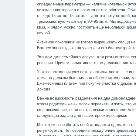
определенные параметры — наличие котельной (чтоб
остекленная терраса с возможностью обогрева. Обя
от 7 до 15 соток. 15 соток — для тех покупателей, 
трехкомнатную квартиру в 90–95 кв.м. Мы подразум
кв.м, и рядом можно построить еще небольшой домик
сауной.
Активное поколение не готово выращивать овощи на
Важнее зоны отдыха на участке и его благоустройств
Это дом для семейного досуга, для разных типов с
решения. Причем вариативность не должна влиять н
У этого поколения уже есть квартиры, часто — с ипо
дома не должны быть сильно обременительными, кр
Ежемесячный платеж при покупке участка с домом 
дохода.
Важна возможность разделения на два домовладени
чтобы родители жены могли переехать и жить, это ч
еще помещение, если состав семьи изменился. Без 
следующая задача для наших проектировщиков.
Мы хотим разработать свой стандарт и сделать его 
регулируется. Нет середины между очень дешевым п