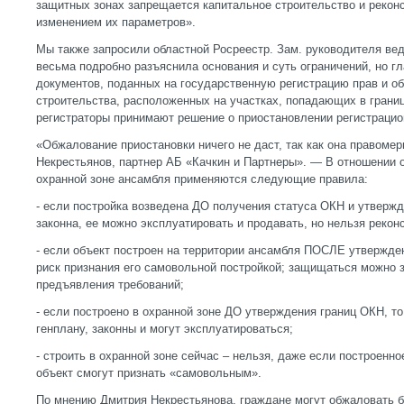
защитных зонах запрещается капитальное строительство и реконс
изменением их параметров».
Мы также запросили областной Росреестр. Зам. руководителя ве
весьма подробно разъяснила основания и суть ограничений, но г
документов, поданных на государственную регистрацию прав и об
строительства, расположенных на участках, попадающих в границ
регистраторы принимают решение о приостановлении регистрацио
«Обжалование приостановки ничего не даст, так как она правоме
Некрестьянов, партнер АБ «Качкин и Партнеры». — В отношении 
охранной зоне ансамбля применяются следующие правила:
- если постройка возведена ДО получения статуса ОКН и утвержд
законна, ее можно эксплуатировать и продавать, но нельзя рекон
- если объект построен на территории ансамбля ПОСЛЕ утвержден
риск признания его самовольной постройкой; защищаться можно з
предъявления требований;
- если построено в охранной зоне ДО утверждения границ ОКН, т
генплану, законны и могут эксплуатироваться;
- строить в охранной зоне сейчас – нельзя, даже если построенно
объект смогут признать «самовольным».
По мнению Дмитрия Некрестьянова, граждане могут обжаловать б