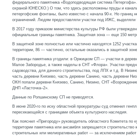
федерального памятника «Водоподводящая система Петергофа». 
охраной ЮНЕСКО.) О том, что здесь расположены пруды и канал
петергофские фонтаны, было известно с начала 90-х. Но границ н
ограничений. Людям предоставляли участки под ИЖС, выделяли т
В 2017 году приказом министерства культуры РФ были утвержден
официальные границы памятника. Защитная зона — еще 150 метро
В защитной зоне полностью или частично находятся 1252 участка
территории, 86 — частично, остальные оказались в защитной зоне
В границы памятника угодили: в Оржицком СП — участки в дере
Малое Забородье, а также наделы в СНТ «Флора». Участки пред
садоводства, для дачного строительства, под ЛПХ и т.д. В Низин
часть деревни Князево, часть деревни Санино, часть деревни Низ
ОКН попали деревни Князево, Санино, Низино, СНТ «Возрождени
ДНП «Ласточка–2».
Данные по Ропшинскому СП не приводятся.
В июне 2020-го по иску областной прокуратуры суд отменил генпл
пересекающейся с границами объекта культурного наследия.
Как пояснил «Пригороду» руководитель областного Комитета по 
территории памятника или ансамбля запрещается строительство 
строительных или мелиоративных работ — за исключением работ