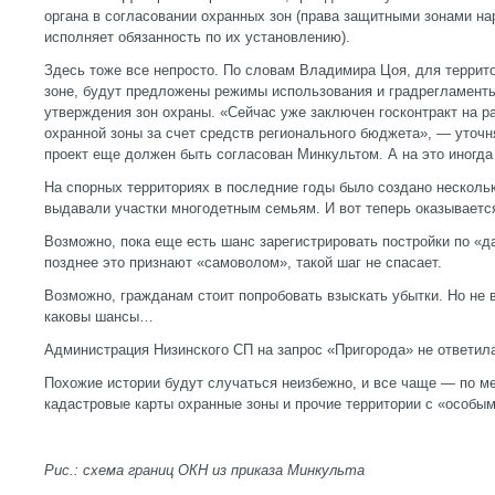
органа в согласовании охранных зон (права защитными зонами на
исполняет обязанность по их установлению).
Здесь тоже все непросто. По словам Владимира Цоя, для террит
зоне, будут предложены режимы использования и градрегламенты
утверждения зон охраны. «Сейчас уже заключен госконтракт на р
охранной зоны за счет средств регионального бюджета», — уточня
проект еще должен быть согласован Минкультом. А на это иногд
На спорных территориях в последние годы было создано нескольк
выдавали участки многодетным семьям. И вот теперь оказывается
Возможно, пока еще есть шанс зарегистрировать постройки по «да
позднее это признают «самоволом», такой шаг не спасает.
Возможно, гражданам стоит попробовать взыскать убытки. Но не в
каковы шансы…
Администрация Низинского СП на запрос «Пригорода» не ответил
Похожие истории будут случаться неизбежно, и все чаще — по мер
кадастровые карты охранные зоны и прочие территории с «особы
Рис.: схема границ ОКН из приказа Минкульта