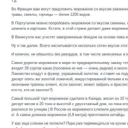
т.д.
Во Франции вам могут предложить мороженое со вкусом зажженной
травы, свеклы, горчицы — более 1200 видов.
В Португалии можно попробовать мороженое со вкусом свинины, к
шпината и картошки. Кстати, в этой стране делают даже морожен
В Венесуэле вас угостят замороженным блюдом на основе пива и
Ну и так далее. Всего насчитывается несколько сотен вкусов этог
И конечно, не обошлось без рекордов, в том числе занесенных в к
Самое дорогое мороженое в мире по предварительному заказу гот
входят 28 сортов какао (половина из них — очень редкие) и окол
Лакомство кладут в фужер, украшенный золотом, и ставят на под
десерт опять же золотой ложечкой, инкрустированной белыми и 
окончании трапезы клиент, если захочет, может забрать и браслет
кто-то, кто не захотел?)
Самый большой торт-мороженое сделали в Канаде, весил он 10 то
десерт весом в 20 тонн и высотой с двухэтажный дом, но пока его
разлился по улицам.) В России из мороженого слепили двухметро
кг. А самое длинное мороженое (4,8 метра) приготовили китайцы.
У вас еще слюнки не потекли? Пора уже перемещаться на кухню 