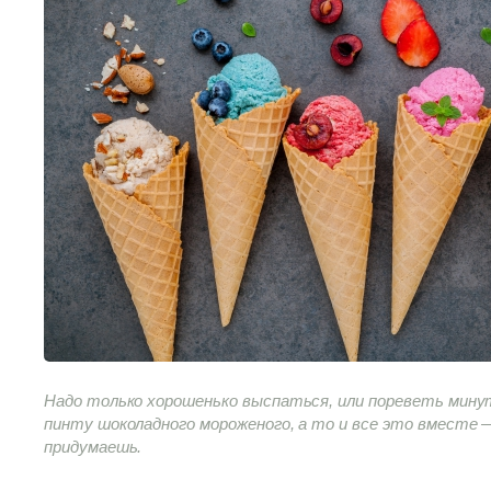
Надо только хорошенько выспаться, или пореветь мину
пинту шоколадного мороженого, а то и все это вместе 
придумаешь.