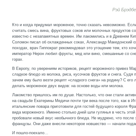
Рэй Брэдбе
Кто и когда придумал мороженое, точно сказать невозможно. Ес
считать смесь вина, фруктовых соков или молочных продуктов с
известно с незапамятных времен. Им лакомились и в Древнем Кит
Соломон писал об охлажденных соках, Александр Македонский 
походах, врач Гиппократ рекомендовал это угощение тем, кто хоч
император Нерон любил фрукты, мед или вино, смешанные со сне
горах.
В Европу, по уверениям историков, рецепт мороженого привез Ма
сладкое блюдо из молока, риса, кусочков фруктов и снега. Судя 
зачем ему было везти рецепт «сладкого снега» на родину? С его 
делать мороженое двух видов: на основе воды или молока.
Лакомство пришлось им по душе. Настолько, что они стали активн
на свадьбе Екатерины Медичи почти три века после того, как в И
итальянские повара приготовили для гостей будущего короля Фра
вида мороженого. Именно столько дней шли гулянья в честь этой
пробовали новый вкус необычного блюда. Не мудрено, что после 
французы. Они даже внесли некоторое новшество — начали подав
И пошло-поехало…