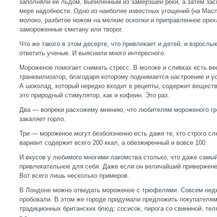
заполняли ее льдом, выпиленным из замерзшей реки, а затем за
мере надобности. Одно из наиболее известных угощений (на Мас
молоко, разбитое ножом на мелкие осколки и приправленное орех
замороженные сметану или творог.
Что же такого в этом десерте, что привлекает и детей, и взрослы
ответить ученые. И выяснили много интересного.
Мороженое помогает снимать стресс. В молоке и сливках есть 
транквилизатор, благодаря которому поднимается настроение и 
А шоколад, который нередко входит в рецепты, содержит веществ
это природный стимулятор, как и кофеин. Это раз.
Два — вопреки расхожему мнению, что любителям мороженого гроз
закаляет горло.
Три — мороженое могут безбоязненно есть даже те, кто строго сл
вариант содержит всего 200 ккал, а обезжиренный и вовсе 100.
И вкусов у любимого многими лакомства столько, что даже самый
привлекательное для себя. Даже если он величайший привержене
Вот всего лишь несколько примеров.
В Лондоне можно отведать мороженое с трюфелями. Совсем неде
пробовали. В этом же городе придумали предложить покупателя
традиционных британских блюд: сосисок, пирога со свининой, тел