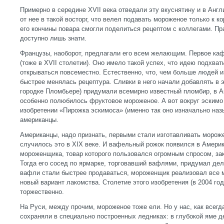
Примерно в середине XVII века отведали эту вкуснятину и в Англ
от нее в такой восторг, что велел подавать мороженое только к к
его кончины повара смогли поделиться рецептом с коллегами. П
доступно лишь знати.
Французы, наоборот, предлагали его всем желающим. Первое ка
(тоже в XVII столетии). Оно имело такой успех, что идею подхва
открываться повсеместно. Естественно, что, чем больше людей 
быстрее менялась рецептура. Сливки в него начали добавлять в э
городке Пломбьере) придумали всемирно известный пломбир, в А
особенно полюбилось фруктовое мороженое. А вот вокруг эскимо
изобретении «Пирожка эскимоса» (именно так оно изначально на
американцы.
Американцы, надо признать, первыми стали изготавливать моро
случилось это в XIX веке. И вафельный рожок появился в Америк
мороженщика, товар которого пользовался огромным спросом, за
Тогда его сосед по ярмарке, торговавший вафлями, придумал дел
вафли стали быстрее продаваться, мороженщик реализовал все 
новый вариант лакомства. Столетие этого изобретения (в 2004 го
торжественно.
На Руси, между прочим, мороженое тоже ели. Но у нас, как всегд
сохраняли в специально построенных ледниках: в глубокой яме д