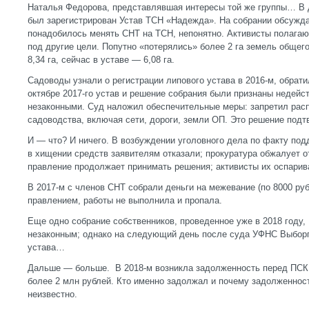
Наталья Федорова, представлявшая интересы той же группы… В 
был зарегистрирован Устав ТСН «Надежда». На собрании обсужда
понадобилось менять СНТ на ТСН, непонятно. Активисты полагаю
под другие цели. Попутно «потерялись» более 2 га земель общег
8,34 га, сейчас в уставе — 6,08 га.
Садоводы узнали о регистрации липового устава в 2016-м, обрати
октябре 2017-го устав и решение собрания были признаны недей
незаконными. Суд наложил обеспечительные меры: запретил ра
садоводства, включая сети, дороги, земли ОП. Это решение подт
И — что? И ничего. В возбуждении уголовного дела по факту под
в хищении средств заявителям отказали; прокуратура обжалует о
правление продолжает принимать решения; активисты их оспарив
В 2017-м с членов СНТ собрали деньги на межевание (по 8000 ру
правлением, работы не выполнила и пропала.
Еще одно собрание собственников, проведенное уже в 2018 году,
незаконным; однако на следующий день после суда УФНС Выборг
устава…
Дальше — больше. В 2018-м возникла задолженность перед ПСК
более 2 млн рублей. Кто именно задолжал и почему задолженнос
неизвестно.