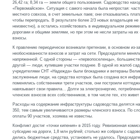
26,42 га; 8,34 га — земли общего пользования. Садоводство нах
«Первомайское». Ситуация с самого начала была непростая: част
местного совхоза, в счет земельных паев; они отказывались плат
чтобы перепродать. В результате более 2/3 новых владельцев не
неизвестно), а остались хозяйствовать в индивидуальном режиме
дорогами и общими землями, но при этом не несли затраты на их
взносы.
К правлению периодически возникали претензии, в основном из-з
необоснованности взносов и затрат на сети. Председатели менял
напряженной. С одной стороны — «первопоселенцы», большинств
другой — люди, купившие участки позднее. В одной из жалоб са
учредителями СНТ «Надежда» были блокадники и ветераны Велик
заслуженные люди, на средства которых была создана вся инфра
поменялись собственники трети участков, они построили коттедж
навязывают свои правила… Долги за электроэнергию, потребленну
членских взносов всех собственников, в том числе тех, кто живе
Расходы на содержание инфраструктуры садоводства делятся на 
350, тем самым увеличиваются размеры членского взноса. По сл
оплаты 90 участков, хозяева не известны.
Конфликт достиг «точки кипения» в 2015 году. Ревизионная коми
субсидию на дороги, 1,8 млн рублей; столько же собрали с садов
делись бюджетные средства, установить не удалось. Председат