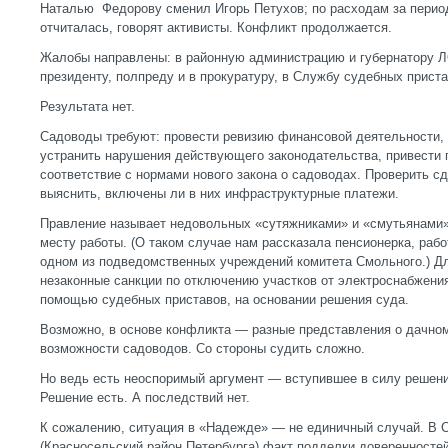
Наталью Федорову сменил Игорь Петухов; по расходам за период
отчиталась, говорят активисты. Конфликт продолжается.
Жалобы направлены: в районную администрацию и губернатору Л
президенту, полпреду и в прокуратуру, в Службу судебных прис
Результата нет.
Садоводы требуют: провести ревизию финансовой деятельности,
устранить нарушения действующего законодательства, привести
соответствие с нормами нового закона о садоводах. Проверить сд
выяснить, включены ли в них инфраструктурные платежи.
Правление называет недовольных «сутяжниками» и «смутьянами»
месту работы. (О таком случае нам рассказала пенсионерка, раб
одном из подведомственных учреждений комитета Смольного.) Д
незаконные санкции по отключению участков от электроснабжения
помощью судебных приставов, на основании решения суда.
Возможно, в основе конфликта — разные представления о дачно
возможности садоводов. Со стороны судить сложно.
Но ведь есть неоспоримый аргумент — вступившее в силу решени
Решение есть. А последствий нет.
К сожалению, ситуация в «Надежде» — не единичный случай. В 
(Красносельский район Петербурга) факт подделки доверенностей