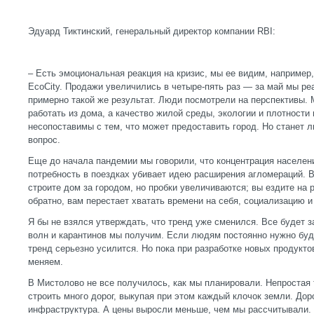
Эдуард Тиктинский, генеральный директор компании RBI:
– Есть эмоциональная реакция на кризис, мы ее видим, например,
EcoCity. Продажи увеличились в четыре-пять раз — за май мы ре
примерно такой же результат. Люди посмотрели на перспективы. 
работать из дома, а качество жилой среды, экологии и плотности
несопоставимы с тем, что может предоставить город. Но станет 
вопрос.
Еще до начала пандемии мы говорили, что концентрация населени
потребность в поездках убивает идею расширения агломераций. В
строите дом за городом, но пробки увеличиваются; вы ездите на р
обратно, вам перестает хватать времени на себя, социализацию и
Я бы не взялся утверждать, что тренд уже сменился. Все будет за
волн и карантинов мы получим. Если людям постоянно нужно буде
тренд серьезно усилится. Но пока при разработке новых продукто
меняем.
В Мистолово не все получилось, как мы планировали. Непростая
строить много дорог, выкупая при этом каждый клочок земли. До
инфраструктура. А цены выросли меньше, чем мы рассчитывали. П