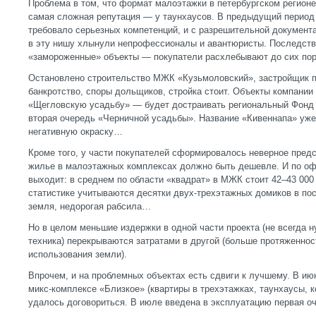
Проблема в том, что формат малоэтажки в петербургском регионе
самая сложная репутация — у таунхаусов. В предыдущий период 
требовало серьезных компетенций, и с разрешительной документ
в эту нишу хлынули непрофессионалы и авантюристы. Последстви
«замороженные» объекты — покупатели расхлебывают до сих пор
Остановлено строительство МЖК «Кузьмоловский», застройщик п
банкротство, споры дольщиков, стройка стоит. Объекты компани
«Щегловскую усадьбу» — будет достраивать региональный Фонд
вторая очередь «Черничной усадьбы». Название «Кивеннапа» уже
негативную окраску…
Кроме того, у части покупателей сформировалось неверное предс
жилье в малоэтажных комплексах должно быть дешевле. И по о
выходит: в среднем по области «квадрат» в МЖК стоит 42–43 000 
статистике учитываются десятки двух-трехэтажных домиков в по
земля, недорогая рабсила…
Но в целом меньшие издержки в одной части проекта (не всегда н
техника) перекрываются затратами в другой (больше протяженно
использования земли).
Впрочем, и на проблемных объектах есть сдвиги к лучшему. В ию
микс-комплексе «Близкое» (квартиры в трехэтажках, таунхаусы, 
удалось договориться. В июле введена в эксплуатацию первая оче