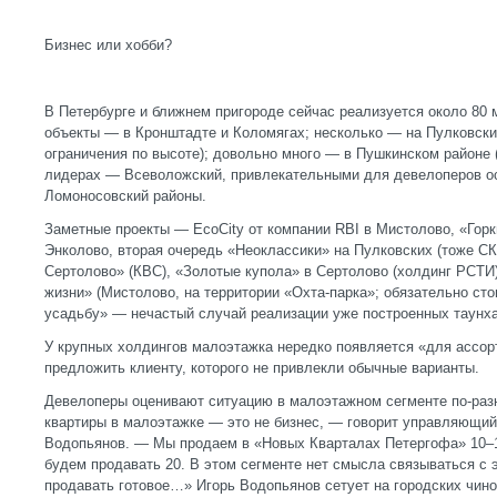
Бизнес или хобби?
В Петербурге и ближнем пригороде сейчас реализуется около 80
объекты — в Кронштадте и Коломягах; несколько — на Пулковски
ограничения по высоте); довольно много — в Пушкинском районе (
лидерах — Всеволожский, привлекательными для девелоперов ос
Ломоносовский районы.
Заметные проекты — EcoCity от компании RBI в Мистолово, «Горк
Энколово, вторая очередь «Неоклассики» на Пулковских (тоже СК
Сертолово» (КВС), «Золотые купола» в Сертолово (холдинг РСТИ
жизни» (Мистолово, на территории «Охта-парка»; обязательно ст
усадьбу» — нечастый случай реализации уже построенных таунха
У крупных холдингов малоэтажка нередко появляется «для ассор
предложить клиенту, которого не привлекли обычные варианты.
Девелоперы оценивают ситуацию в малоэтажном сегменте по-раз
квартиры в малоэтажке — это не бизнес, — говорит управляющий
Водопьянов. — Мы продаем в «Новых Кварталах Петергофа» 10–1
будем продавать 20. В этом сегменте нет смысла связываться с 
продавать готовое…» Игорь Водопьянов сетует на городских чино