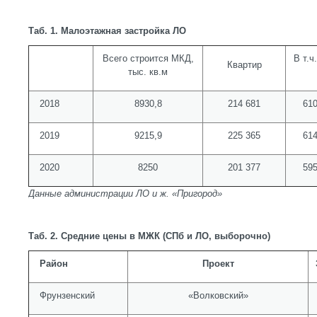
Таб. 1. Малоэтажная застройка ЛО
Всего строится МКД,
В т.ч
Квартир
тыс. кв.м
2018
8930,8
214 681
610
2019
9215,9
225 365
614
2020
8250
201 377
595
Данные администрации ЛО и ж. «Пригород»
Таб. 2. Средние цены в МЖК (СПб и ЛО, выборочно)
Район
Проект
Фрунзенский
«Волковский»