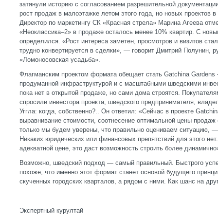
затянули историю с согласованием разрешительной документаци
рост продаж в малоэтажке летом этого года, но новых проектов в
Директор по маркетингу СК «Красная стрела» Марина Агеева отмеч
«Неоклассика–2» в продаже осталось менее 10% квартир. С новы
определился. «Рост интереса заметен, просмотров и визитов стал
трудно конвертируется в сделки», — говорит Дмитрий Полунин, р
«Ломоносовская усадьба».
Флагманским проектом формата обещает стать Gatchina Gardens
продуманной инфраструктурой и с масштабными шведскими инвес
пока нет в открытой продаже, но сами дома строятся. Покупател
спросили инвестора проекта, шведского предпринимателя, владе
Уггла: когда, собственно?.. Он ответил: «Сейчас в проекте Gatchi
выравнивание стоимости, соотнесение оптимальной цены продаж 
только мы будем уверены, что правильно оцениваем ситуацию, 
Никаких юридических или финансовых препятствий для этого нет
адекватной цене, это даст возможность строить более динамично
Возможно, шведский подход — самый правильный. Быстрого успе
похоже, что именно этот формат станет основой будущего принци
скученных городских кварталов, а рядом с ними. Как шанс на дру
Экспертный курултай