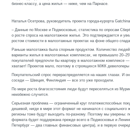
бизнес-классу, а цена жилья — ниже, чем на Парнасе.
Наталья Осетрова, руководитель проекта города-курорта Gatchina
– Данные по Москве и Подмосковью, статистика по опросам Сбер
о росте спроса на малоэтажное жилье. Это подтверждается и уве
ростом стоимости в малоэтажных проектах на фоне общего спада
Раньше малоэтажка была спорным продуктом. Количество людей,
варианты жилья в малоэтажных комплексах, не превышало 20–25
покупателей предпочли бы квартиру в малоэтажном комплексе — 
хватает! Проектов мало, поэтому в строящихся МЖК девелоперы
Покупательский спрос перераспределяется на наших глазах. И он
соседи — Швеция, Финляндия — все это уже проходили.
По мере роста благосостояния люди будут переселяться из Мурин
неизбежно случится.
Серьезная проблема — ограниченный круг платежеспособных пок
дешевой, нигде в мире этот формат не начинался с социального 
регионы тоже будут выходить по-разному. Поэтому мы уверены: 
формата будет поддержана прежде всего в Подмосковье и Ленинг
Петербург — два главных финансовых центра), и в первую очеред