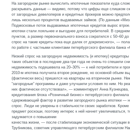
На загородном рынке вычислить ипотечные показатели куда сложн
раскрывать данные — видимо, потому что цифры еще слишком с
от загородных девелоперов и кредитных брокеров можно предполо
лишь несколько процентов выдаваемых займов. (По данным «Миэ
Подмосковье поток выдаваемых ипотечных кредитов вырос втрое.)
ипотеки стали лояльнее и выгоднее для потребителей. В среднем 
пунктов, а размер первоначального взноса сократился с 50–60 до
спрос на такие кредиты пока еще далек от докризисного», — пола
по работе с частными клиентами петербургского филиала банка 
Низкий спрос на загородную недвижимость (и ипотеку) кредиторы
таких объектов в последние два-три года не очень-то спешили сн
недвижимость подешевела на 20–30% — к ней потребители и про
2010-м ипотека получила второе рождение, но основной объем в
(фактически весь) пришелся на квартиры на вторичном рынке. Не
“загородные” программы и даже улучшили условия по ним. Но ре
них фактически отсутствовал», — комментирует Анна Кузнецова,
кредитования блока «Розничный бизнес» петербургского филиала
сдерживающий фактор в развитии загородного рынка ипотеки — 
спрос. Люди не уверены в стабильности своих заработков. Кроме
предмет роскоши, поэтому интерес к ней начнет увеличиваться, т
задумается о повышении
качества жизни, — после стабилизации экономической ситуации 
Трубникова, советник управляющего петербургским филиалом Нац