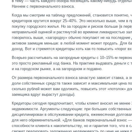
в тему — часть каждого обзора посвящать какому-нибудь отдельн
Начнем с первоначального взноса.
Когда мы смотрим на таблицу предложений, становится понятно, 
кредиторов крутится вокруг 25–40%. Это несколько выше, чем в 
покупку городского жилья. Но за городом и рисков больше (в пе
неправильной оценкой и растянутой во времени ликвидностью зало
говорилось выше, «загородку» обычно покупают не на последние д
активом заемщик меньше: в любой момент может продать. Для ба
доход. Вот и стремятся кредиторы хоть как-то повысить «порог в
Всерьез рассчитывать на загородные кредиты с 10–15%-м первон
это просто рекламный ход банка. На практике выдавать деньги с
и на городском рынке, а на загородном и подавно.
От размера первоначального взноса зачастую зависит ставка, а з
доли собственных средств также зависит и максимальная цена по
сколько рублей может вам одолжить, повысить этот «потолок» до
заемщика вдруг вырастут доходы).
Кредиторы сегодня предпочитают, чтобы клиент вносил не менее
недвижимости. Аргументы следующие: при больших собственных
дисциплинирован в обслуживании кредита, ежемесячная долговая 
для него обременительной. «Для банков первоначальный взнос —
способности клиента к накопительству, но и гарантия того, что в
сможет реализовать заложенную недвижимость по цене не ниже р