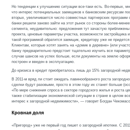
Но тенденции к улучшению ситуации все-таки есть. Во-первых, мн
что интерес потенциальных заемщиков к банковским ресурсам пост
вторых, увеличивается число совместных партнерских программ от
банки решили заново зайти на этот рынок со стороны более-мене
сегмента, неудивительно: предложения тут зачастую приближены
проекта, ценовые параметры участка, возможности застройщика и т
такой программой обратится заемщик, кредитору уже не придется
Клиентам, которые хотят занять на «домик в деревне» (или участо
банку предварительно предстоит тщательно изучить все парамет
случае шансов на успех больше, если документы на землю оформ
построен и введен в эксплуатацию.
До кризиса в кредит приобреталось лишь до 15% загородной нед
В 2011-м вряд ли стоит ожидать лавинообразного роста загородно
сделки будут разовыми, просто в этом году их станет больше (ос
«По мере снижения спроса в секторе городского жилья и роста цен
также стабилизации экономической ситуации в стране в целом вс
интерес к загородной недвижимости», — говорит Богдан Чекомасо
Кровная доля
«Пригород» уже не первый год пишет о загородной ипотеке. С 201