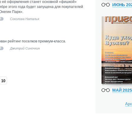
во её оформления станет основной «фишкой»
ИЮНЬ 20
ябре этого года будет запущена для покупателей
Онегин Парк».
Соколова Наталья
В
ован рейтинг поселков премиум-класса.
Дмитрий Синочкин
В
10
МАЙ 2025
Арх