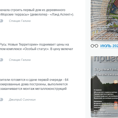
ачала строить первый дом из деревянного
«Морские террасы» (девелопер - «Лэнд Аспект»).
Стащак Галина
В
«Русь: Новые Территории» поднимает цены на
ИЮЛЬ 20
лом комплексе «Особый статус». В цену включат
Стащак Галина
В
оители готовятся к сдаче первой очереди - 64
Блокированные дома построены, выполняется
, заканчивается монтаж металлоконструкций
Дмитрий Синочкин
В