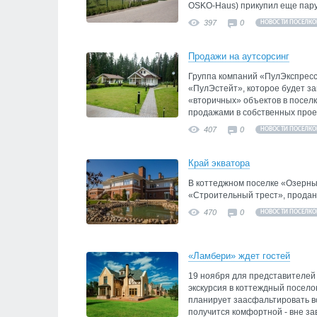
OSKO-Haus) прикупил еще пару 
397
0
НОВОСТИ ПОСЕЛКО
Продажи на аутсорсинг
Группа компаний «ПулЭкспресс
«ПулЭстейт», которое будет з
«вторичных» объектов в поселк
продажами в собственных прое
407
0
НОВОСТИ ПОСЕЛКО
Край экватора
В коттеджном поселке «Озерны
«Строительный трест», продан
470
0
НОВОСТИ ПОСЕЛКО
«Ламбери» ждет гостей
19 ноября для представителей
экскурсия в коттеждный посело
планирует заасфальтировать вс
получится комфортной - вне за