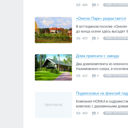
400
0
НОВОСТИ ПОСЕЛКО
«Онегин Парк» разрастается
В коттеджном поселке «Онегин
до конца осени здесь высадят 
403
0
НОВОСТИ ПОСЕЛКО
Дома приехали с завода
Два домокомплекта из клееного
Нахимовского озера, в поселкок 
412
0
НОВОСТИ ПОСЕЛКО
Подмосковье на финский лад
Компания HONKA в содружестве
комплекс с деревянными домам
403
0
НОВОСТИ ПОСЕЛКО