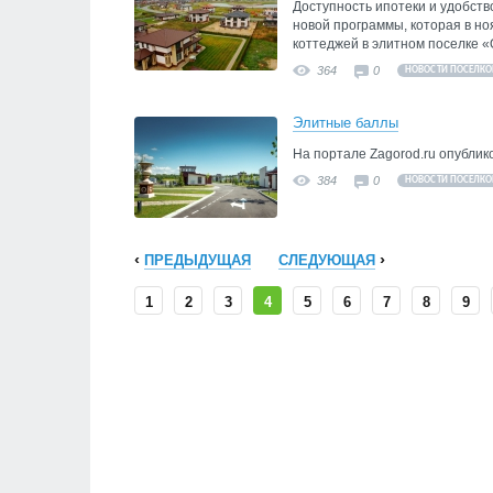
Доступность ипотеки и удобст
новой программы, которая в но
коттеджей в элитном поселке «
364
0
НОВОСТИ ПОСЕЛКО
Элитные баллы
На портале Zagorod.ru опублик
384
0
НОВОСТИ ПОСЕЛКО
ПРЕДЫДУЩАЯ
СЛЕДУЮЩАЯ
1
2
3
4
5
6
7
8
9