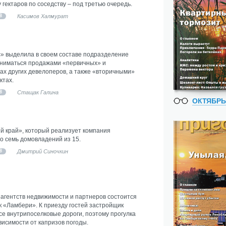
гектаров по соседству – под третью очередь.
Касимов Халмурат
В
» выделила в своем составе подразделение
аниматься продажами «первичных» и
ах других девелоперов, а также «вторичными»
ктах.
Стащак Галина
В
ОКТЯБРЬ
й край», который реализует компания
о семь домовладений из 15.
Дмитрий Синочкин
В
 агентств недвижимости и партнеров состоится
к «Ламбери». К приезду гостей застройщик
е внутрипоселковые дороги, поэтому прогулка
висимости от капризов погоды.