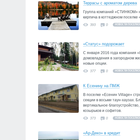
Террасы с ароматом дерева
Группа компаний «СТИНКОМ» н
кирпича в коттеджном поселке 
393
0
НОВОСТИ ПОСЕЛКО
«Статус» подорожает
С января 2016 года компания 
домовладения в загородном жи
новые опции.
377
0
НОВОСТИ ПОСЕЛКО
К Есенину на ПМЖ
В поселке «Есенин Village» стр
секции в восьми таун-хаузах. 
вертикальное благоустройство
козырьков и софитов.
373
0
НОВОСТИ ПОСЕЛКО
«Ар-Деко» в кредит