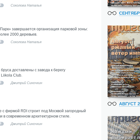
Соколова Наталья
В
СЕНТЯБР
 Парк» завершается организация парковой зоны:
более 2000 деревьев.
Соколова Наталья
В
 бруса доставлены с завода к берегу
Liikola Club.
Дмитрий Синочкин
В
АВГУСТ 2
 с фирмой RDI строит под Москвой загородный
и в современном архитектурном стиле.
Дмитрий Синочкин
В