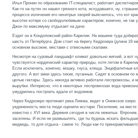
Илья Пронин по образованию IT-специалист, работает диспетчеро
Как-то на путях он нашел грязного кота, исхудавшего, ну, страшне
процессе излечения его нехитрых хворей выяснилось, что кот кра
высотке котяре со свободолюбивым характером, конечно, не так у
Джон по максимуму отдыхает на даче.
Ездит он в Кондопожский район Карелии. На машине туда добират
шесть от Петербурга. Дом стоит на берегу Кедрозера (длина 19 км,
основном высокие, местами с отвесными скалами.
Несмотря на суровый ландшафт климат довольно мягкий, а вот ч
чувствуется нордический характер природы, хотя летом в Карелии
Если исключить, конечно, мошку, гнуса, клеща. Энцефалитные кл
другого. А вот змеи здесь тихие, пуганные. Сидят в основном по 
целые гектары. Здесь некогда активно работали леспромхозы, и
вырубки. Интересно, что в некоторых леспромхозах вода привозна
умудрились построить вдали от водоемов.
Через Кедрозеро протекает река Лижма, ведет в Онежское озеро.
уединенность места люди оценили исстари. Поселение, на месте 
известно с XVI века. Деревня сегодня в числе нежилых. Впрочем,
заселены. И если не размышлять, где ты будешь искать фельдшер
медведь, то для отдыха - самое то. Люди как-то приноравливаютс