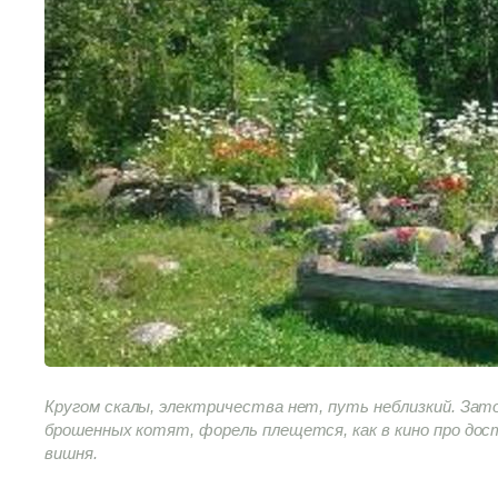
Кругом скалы, электричества нет, путь неблизкий. За
брошенных котят, форель плещется, как в кино про до
вишня.