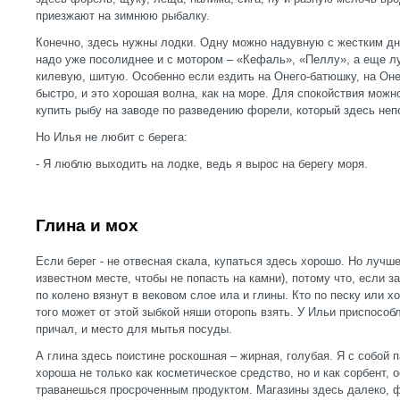
приезжают на зимнюю рыбалку.
Конечно, здесь нужны лодки. Одну можно надувную с жестким д
надо уже посолиднее и с мотором – «Кефаль», «Пеллу», а еще л
килевую, шитую. Особенно если ездить на Онего-батюшку, на Он
быстро, и это хорошая волна, как на море. Для спокойствия можн
купить рыбу на заводе по разведению форели, который здесь неп
Но Илья не любит с берега:
- Я люблю выходить на лодке, ведь я вырос на берегу моря.
Глина и мох
Если берег - не отвесная скала, купаться здесь хорошо. Но лучше
известном месте, чтобы не попасть на камни), потому что, если за
по колено вязнут в вековом слое ила и глины. Кто по песку или х
того может от этой зыбкой няши оторопь взять. У Ильи приспособл
причал, и место для мытья посуды.
А глина здесь поистине роскошная – жирная, голубая. Я с собой 
хороша не только как косметическое средство, но и как сорбент, 
траванешься просроченным продуктом. Магазины здесь далеко, 