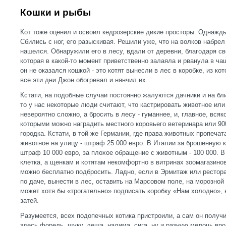
Кошки и рыбы
Кот тоже оценил и освоил кедрозерские дикие просторы. Однажды
Сбились с ног, его разыскивая. Решили уже, что на волков набрел
нашелся. Обнаружили его в лесу, вдали от деревни, благодаря св
которая в какой-то момент приветственно залаяла и рванула в чащ
он не оказался кошкой - это котят вынесли в лес в коробке, из к
все эти дни Джон обогревал и нянчил их.
Кстати, на подобные случаи постоянно жалуются дачники и на бл
то у нас некоторые люди считают, что кастрировать животное или 
невероятно сложно, а бросить в лесу - гуманнее, и, главное, всяк
которыми можно наградить местного коровьего ветеринара или 90
городка. Кстати, в той же Германии, где права животных пропеча
животное на улицу - штраф 25 000 евро. В Италии за брошенную 
штраф 10 000 евро, за плохое обращение с животным - 100 000. 
клетка, а щенкам и котятам некомфортно в витринах зоомагазино
можно бесплатно подбросить. Ладно, если в Эрмитаж или рестора
по даче, вынести в лес, оставить на Марсовом поле, на морозной 
может хотя бы «трогательно» подписать коробку «Нам холодно»,
затей.
Разумеется, всех подопечных котика пристроили, а сам он получ
здесь форель, щуку, леща, налима, сига, ну и разную мелочь вро