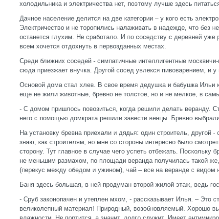
холодильника и электричества нет, поэтому лучше здесь питатьс
Дачное население делится на две категории – у кого есть электрог
Электричество и не торопились налаживать в надежде, что без не
останется глухим. Не сработало. И по соседству с деревней уже 
всем хочется отдохнуть в первозданных местах.
Среди ближних соседей - симпатичные интеллигентные москвичи-г
сюда приезжает внучка. Другой сосед увлекся пивоварением, и у 
Основой дома стал хлев. В свое время дедушка и бабушка Ильи к
еще не жили животные, бревно не толстое, но и не мелкое, в сам
- С домом пришлось повозиться, когда решили делать веранду. С
него с помощью домкрата решили завести венцы. Бревно выбрали
На установку бревна приехали и дядья: один строитель, другой - 
знаю, как строителям, но мне со стороны интересно было смотрет
сторону. Тут главное в случае чего успеть отбежать. Поскольку 
не меньшим размахом, по площади веранда получилась такой же,
(перекус между обедом и ужином), чай – все на веранде с видом н
Баня здесь большая, в ней продуман второй жилой этаж, ведь гос
- Сруб законопачен и утеплен мхом, - рассказывает Илья. – Это с
великолепный материал! Природный, возобновляемый. Хорошо в
влажности. Не портится, а значит, долго служит. Имеет антимикро