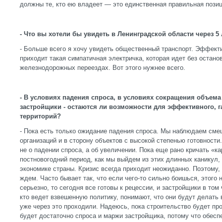
должны те, кто ею владеет — это единственная правильная позиц
- Что вы хотели бы увидеть в Ленинградской области через 5 
- Больше всего я хочу увидеть общественный транспорт. Эффект
приходит такая симпатичная электричка, которая идет без остано
железнодорожных переездах. Вот этого нужнее всего.
- В условиях падения спроса, в условиях сокращения объем
застройщики - остаются ли возможности для эффективного, 
территорий?
- Пока есть только ожидание падения спроса. Мы наблюдаем сме
организаций и в сторону объектов с высокой степенью готовности
не о падении спроса, а об увеличении. Пока еще рано кричать «к
постновогодний период, как мы выйдем из этих длинных каникул, 
экономике страны. Кризис всегда приходит неожиданно. Поэтому, 
ждем. Часто бывает так, что если чего-то сильно боишься, этого 
серьезно, то сегодня все готовы к рецессии, и застройщики в том
кто ведет взвешенную политику, понимают, что они будут делать 
уже через это проходили. Надеюсь, пока строительство будет п
будет достаточно спроса и маржи застройщика, потому что обесп