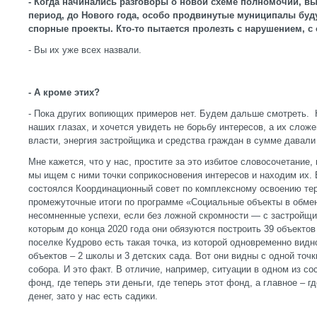
- Когда начинались разговоры о новой схеме полномочий, вы
период, до Нового года, особо продвинутые муниципалы буд
спорные проекты. Кто-то пытается пролезть с нарушением, с
- Вы их уже всех назвали.
- А кроме этих?
- Пока других вопиющих примеров нет. Будем дальше смотреть.
наших глазах, и хочется увидеть не борьбу интересов, а их сло
власти, энергия застройщика и средства граждан в сумме давали
Мне кажется, что у нас, простите за это избитое словосочетание
мы ищем с ними точки соприкосновения интересов и находим их. 
состоялся Координационный совет по комплексному освоению тер
промежуточные итоги по программе «Социальные объекты в обмен 
несомненные успехи, если без ложной скромности — с застройщи
которым до конца 2020 года они обязуются построить 39 объектов
поселке Кудрово есть такая точка, из которой одновременно вид
объектов – 2 школы и 3 детских сада. Вот они видны с одной точк
собора. И это факт. В отличие, например, ситуации в одном из со
фонд, где теперь эти деньги, где теперь этот фонд, а главное – г
денег, зато у нас есть садики.