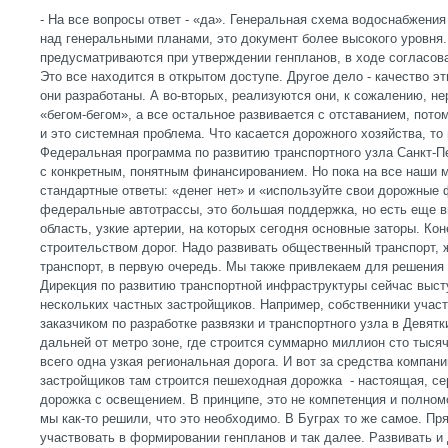
- На все вопросы ответ - «да». Генеральная схема водоснабжени
над генеральными планами, это документ более высокого уровня
предусматриваются при утверждении генпланов, в ходе согласов
Это все находится в открытом доступе. Другое дело - качество э
они разработаны. А во-вторых, реализуются они, к сожалению, н
«бегом-бегом», а все остальное развивается с отставанием, потом
и это системная проблема. Что касается дорожного хозяйства, то
Федеральная программа по развитию транспортного узла Санкт-П
с конкретным, понятным финансированием. Но пока на все наши
стандартные ответы: «денег нет» и «используйте свои дорожные
федеральные автотрассы, это большая поддержка, но есть еще в
область, узкие артерии, на которых сегодня основные заторы. Ко
строительством дорог. Надо развивать общественный транспорт
транспорт, в первую очередь. Мы также привлекаем для решения
Дирекция по развитию транспортной инфраструктуры сейчас выст
нескольких частных застройщиков. Например, собственники учас
заказчиком по разработке развязки и транспортного узла в Девят
дальней от метро зоне, где строится суммарно миллион сто тыся
всего одна узкая региональная дорога. И вот за средства компа
застройщиков там строится пешеходная дорожка - настоящая, се
дорожка с освещением. В принципе, это не компетенция и полном
мы как-то решили, что это необходимо. В Буграх то же самое. Пр
участвовать в формировании генпланов и так далее. Развивать и 