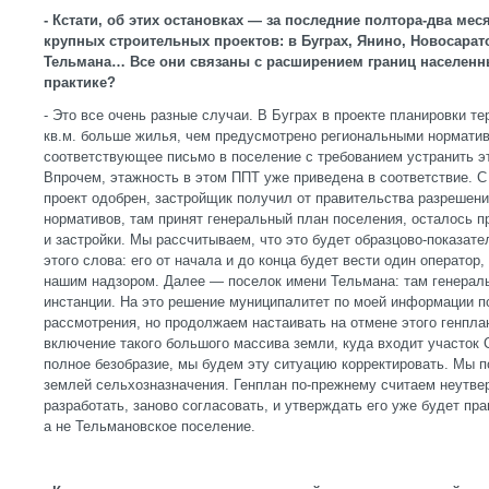
- Кстати, об этих остановках — за последние полтора-два ме
крупных строительных проектов: в Буграх, Янино, Новосарат
Тельмана… Все они связаны с расширением границ населенны
практике?
- Это все очень разные случаи. В Буграх в проекте планировки те
кв.м. больше жилья, чем предусмотрено региональными нормати
соответствующее письмо в поселение с требованием устранить эт
Впрочем, этажность в этом ППТ уже приведена в соответствие. С
проект одобрен, застройщик получил от правительства разрешени
нормативов, там принят генеральный план поселения, осталось 
и застройки. Мы рассчитываем, что это будет образцово-показат
этого слова: его от начала и до конца будет вести один оператор
нашим надзором. Далее — поселок имени Тельмана: там генерал
инстанции. На это решение муниципалитет по моей информации 
рассмотрения, но продолжаем настаивать на отмене этого генплан
включение такого большого массива земли, куда входит участок 
полное безобразие, мы будем эту ситуацию корректировать. Мы п
землей сельхозназначения. Генплан по-прежнему считаем неутве
разработать, заново согласовать, и утверждать его уже будет пр
а не Тельмановское поселение.